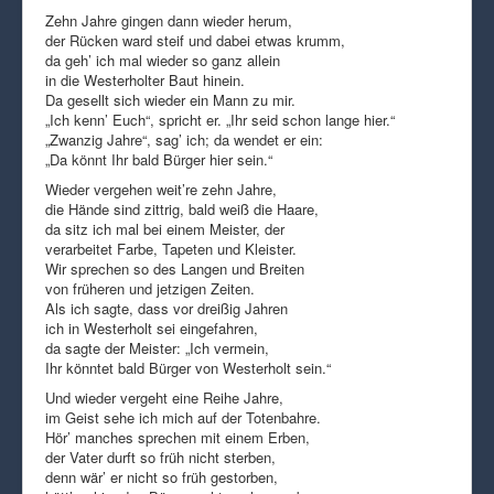
Zehn Jahre gingen dann wieder herum,
der Rücken ward steif und dabei etwas krumm,
da geh’ ich mal wieder so ganz allein
in die Westerholter Baut hinein.
Da gesellt sich wieder ein Mann zu mir.
„Ich kenn’ Euch“, spricht er. „Ihr seid schon lange hier.“
„Zwanzig Jahre“, sag’ ich; da wendet er ein:
„Da könnt Ihr bald Bürger hier sein.“
Wieder vergehen weit’re zehn Jahre,
die Hände sind zittrig, bald weiß die Haare,
da sitz ich mal bei einem Meister, der
verarbeitet Farbe, Tapeten und Kleister.
Wir sprechen so des Langen und Breiten
von früheren und jetzigen Zeiten.
Als ich sagte, dass vor dreißig Jahren
ich in Westerholt sei eingefahren,
da sagte der Meister: „Ich vermein,
Ihr könntet bald Bürger von Westerholt sein.“
Und wieder vergeht eine Reihe Jahre,
im Geist sehe ich mich auf der Totenbahre.
Hör’ manches sprechen mit einem Erben,
der Vater durft so früh nicht sterben,
denn wär’ er nicht so früh gestorben,