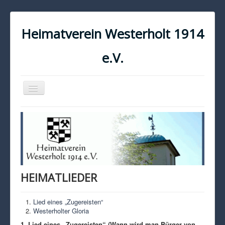
Heimatverein Westerholt 1914
e.V.
Navigation
an/aus
START
KONTAKT
IMPRESSUM
DATENSCHUTZ
HEIMATLIEDER
Lied eines „Zugereisten“
Westerholter Gloria
1. Lied eines „Zugereisten“ (Wann wird man Bürger von