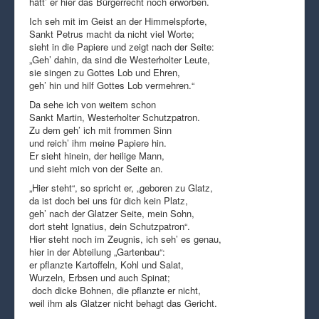
hätt’ er hier das Bürgerrecht noch erworben.
Ich seh mit im Geist an der Himmelspforte,
Sankt Petrus macht da nicht viel Worte;
sieht in die Papiere und zeigt nach der Seite:
„Geh’ dahin, da sind die Westerholter Leute,
sie singen zu Gottes Lob und Ehren,
geh’ hin und hilf Gottes Lob vermehren.“
Da sehe ich von weitem schon
Sankt Martin, Westerholter Schutzpatron.
Zu dem geh’ ich mit frommen Sinn
und reich’ ihm meine Papiere hin.
Er sieht hinein, der heilige Mann,
und sieht mich von der Seite an.
„Hier steht“, so spricht er, „geboren zu Glatz,
da ist doch bei uns für dich kein Platz,
geh’ nach der Glatzer Seite, mein Sohn,
dort steht Ignatius, dein Schutzpatron“.
Hier steht noch im Zeugnis, ich seh’ es genau,
hier in der Abteilung „Gartenbau“:
er pflanzte Kartoffeln, Kohl und Salat,
Wurzeln, Erbsen und auch Spinat;
doch dicke Bohnen, die pflanzte er nicht,
weil ihm als Glatzer nicht behagt das Gericht.