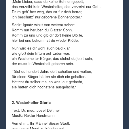
„Mein Lieber, dass du keine Bohnen gepott,
das verzeiht kein Westerholter, das verzeiht nur Gott.
Drum geh’ hier weg, das ist für dich better,
ich beschütz’ nur geborene Bohnenpötter.“
Sankt Ignatz winkt von weitem schon:
Komm nur herüber, du Glatzer Sohn.
Komm zu uns und gib dir dort keine Blöße,
hier bei uns bekommst du wieder Klöße.
Nun wird es dir wohl auch bald klar,
wie groß dein Irrtum auf Erden war,
ein Westerholter Bürger, das siehst du jetzt sein,
der muss in Westerholt geboren sein.
Tätst du hundert Jahre dort schalten und walten,
für einen Bürger hätten sie dich nie gehalten.
Hättest du selber mal so was laut gedacht,
sie hätten dich höchstens ausgelacht.“
2. Westerholter Gloria
Text: Dr. med. Josef Deitmer
Musik: Rektor Horstmann
Vernehmt, Ihr Männer dieser Stadt,
was unser Mund zu künden hat.