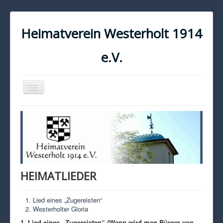
Heimatverein Westerholt 1914
e.V.
Navigation
an/aus
START
KONTAKT
IMPRESSUM
DATENSCHUTZ
HEIMATLIEDER
Lied eines „Zugereisten“
Westerholter Gloria
1. Lied eines „Zugereisten“ (Wann wird man Bürger von