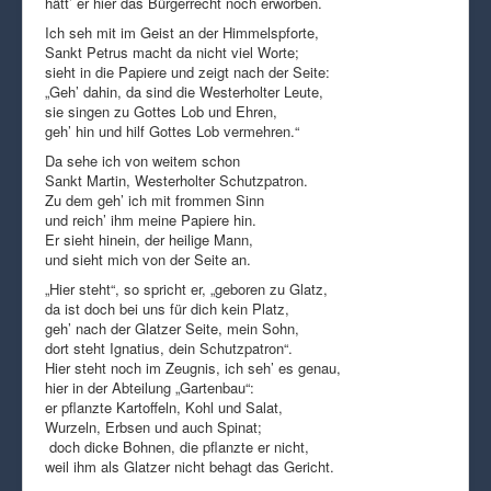
hätt’ er hier das Bürgerrecht noch erworben.
Ich seh mit im Geist an der Himmelspforte,
Sankt Petrus macht da nicht viel Worte;
sieht in die Papiere und zeigt nach der Seite:
„Geh’ dahin, da sind die Westerholter Leute,
sie singen zu Gottes Lob und Ehren,
geh’ hin und hilf Gottes Lob vermehren.“
Da sehe ich von weitem schon
Sankt Martin, Westerholter Schutzpatron.
Zu dem geh’ ich mit frommen Sinn
und reich’ ihm meine Papiere hin.
Er sieht hinein, der heilige Mann,
und sieht mich von der Seite an.
„Hier steht“, so spricht er, „geboren zu Glatz,
da ist doch bei uns für dich kein Platz,
geh’ nach der Glatzer Seite, mein Sohn,
dort steht Ignatius, dein Schutzpatron“.
Hier steht noch im Zeugnis, ich seh’ es genau,
hier in der Abteilung „Gartenbau“:
er pflanzte Kartoffeln, Kohl und Salat,
Wurzeln, Erbsen und auch Spinat;
doch dicke Bohnen, die pflanzte er nicht,
weil ihm als Glatzer nicht behagt das Gericht.