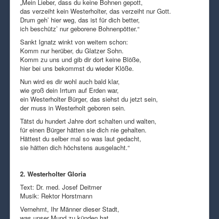
„Mein Lieber, dass du keine Bohnen gepott,
das verzeiht kein Westerholter, das verzeiht nur Gott.
Drum geh’ hier weg, das ist für dich better,
ich beschütz’ nur geborene Bohnenpötter.“
Sankt Ignatz winkt von weitem schon:
Komm nur herüber, du Glatzer Sohn.
Komm zu uns und gib dir dort keine Blöße,
hier bei uns bekommst du wieder Klöße.
Nun wird es dir wohl auch bald klar,
wie groß dein Irrtum auf Erden war,
ein Westerholter Bürger, das siehst du jetzt sein,
der muss in Westerholt geboren sein.
Tätst du hundert Jahre dort schalten und walten,
für einen Bürger hätten sie dich nie gehalten.
Hättest du selber mal so was laut gedacht,
sie hätten dich höchstens ausgelacht.“
2. Westerholter Gloria
Text: Dr. med. Josef Deitmer
Musik: Rektor Horstmann
Vernehmt, Ihr Männer dieser Stadt,
was unser Mund zu künden hat.