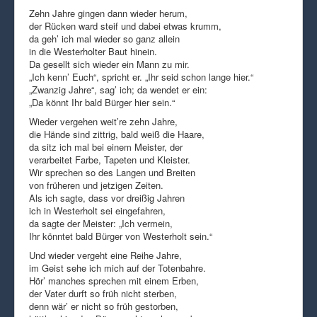
Zehn Jahre gingen dann wieder herum,
der Rücken ward steif und dabei etwas krumm,
da geh’ ich mal wieder so ganz allein
in die Westerholter Baut hinein.
Da gesellt sich wieder ein Mann zu mir.
„Ich kenn’ Euch“, spricht er. „Ihr seid schon lange hier.“
„Zwanzig Jahre“, sag’ ich; da wendet er ein:
„Da könnt Ihr bald Bürger hier sein.“
Wieder vergehen weit’re zehn Jahre,
die Hände sind zittrig, bald weiß die Haare,
da sitz ich mal bei einem Meister, der
verarbeitet Farbe, Tapeten und Kleister.
Wir sprechen so des Langen und Breiten
von früheren und jetzigen Zeiten.
Als ich sagte, dass vor dreißig Jahren
ich in Westerholt sei eingefahren,
da sagte der Meister: „Ich vermein,
Ihr könntet bald Bürger von Westerholt sein.“
Und wieder vergeht eine Reihe Jahre,
im Geist sehe ich mich auf der Totenbahre.
Hör’ manches sprechen mit einem Erben,
der Vater durft so früh nicht sterben,
denn wär’ er nicht so früh gestorben,