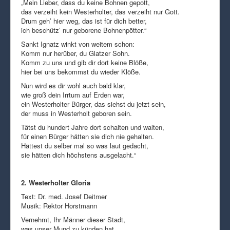
„Mein Lieber, dass du keine Bohnen gepott,
das verzeiht kein Westerholter, das verzeiht nur Gott.
Drum geh’ hier weg, das ist für dich better,
ich beschütz’ nur geborene Bohnenpötter.“
Sankt Ignatz winkt von weitem schon:
Komm nur herüber, du Glatzer Sohn.
Komm zu uns und gib dir dort keine Blöße,
hier bei uns bekommst du wieder Klöße.
Nun wird es dir wohl auch bald klar,
wie groß dein Irrtum auf Erden war,
ein Westerholter Bürger, das siehst du jetzt sein,
der muss in Westerholt geboren sein.
Tätst du hundert Jahre dort schalten und walten,
für einen Bürger hätten sie dich nie gehalten.
Hättest du selber mal so was laut gedacht,
sie hätten dich höchstens ausgelacht.“
2. Westerholter Gloria
Text: Dr. med. Josef Deitmer
Musik: Rektor Horstmann
Vernehmt, Ihr Männer dieser Stadt,
was unser Mund zu künden hat.