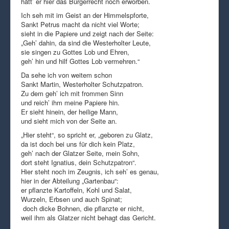
hätt’ er hier das Bürgerrecht noch erworben.
Ich seh mit im Geist an der Himmelspforte,
Sankt Petrus macht da nicht viel Worte;
sieht in die Papiere und zeigt nach der Seite:
„Geh’ dahin, da sind die Westerholter Leute,
sie singen zu Gottes Lob und Ehren,
geh’ hin und hilf Gottes Lob vermehren.“
Da sehe ich von weitem schon
Sankt Martin, Westerholter Schutzpatron.
Zu dem geh’ ich mit frommen Sinn
und reich’ ihm meine Papiere hin.
Er sieht hinein, der heilige Mann,
und sieht mich von der Seite an.
„Hier steht“, so spricht er, „geboren zu Glatz,
da ist doch bei uns für dich kein Platz,
geh’ nach der Glatzer Seite, mein Sohn,
dort steht Ignatius, dein Schutzpatron“.
Hier steht noch im Zeugnis, ich seh’ es genau,
hier in der Abteilung „Gartenbau“:
er pflanzte Kartoffeln, Kohl und Salat,
Wurzeln, Erbsen und auch Spinat;
doch dicke Bohnen, die pflanzte er nicht,
weil ihm als Glatzer nicht behagt das Gericht.