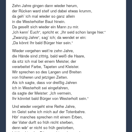
Zehn Jahre gingen dann wieder herum,
der Rücken ward steif und dabei etwas krumm,
da geh’ ich mal wieder so ganz allein
in die Westerholter Baut hinein.
Da gesellt sich wieder ein Mann zu mir.
„Ich kenn’ Euch“, spricht er. „Ihr seid schon lange hier.“
„Zwanzig Jahre“, sag’ ich; da wendet er ein:
„Da könnt Ihr bald Bürger hier sein.“
Wieder vergehen weit’re zehn Jahre,
die Hände sind zittrig, bald weiß die Haare,
da sitz ich mal bei einem Meister, der
verarbeitet Farbe, Tapeten und Kleister.
Wir sprechen so des Langen und Breiten
von früheren und jetzigen Zeiten.
Als ich sagte, dass vor dreißig Jahren
ich in Westerholt sei eingefahren,
da sagte der Meister: „Ich vermein,
Ihr könntet bald Bürger von Westerholt sein.“
Und wieder vergeht eine Reihe Jahre,
im Geist sehe ich mich auf der Totenbahre.
Hör’ manches sprechen mit einem Erben,
der Vater durft so früh nicht sterben,
denn wär’ er nicht so früh gestorben,