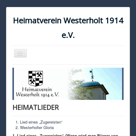
Heimatverein Westerholt 1914
e.V.
Navigation
an/aus
START
KONTAKT
IMPRESSUM
DATENSCHUTZ
HEIMATLIEDER
Lied eines „Zugereisten“
Westerholter Gloria
1. Lied eines „Zugereisten“ (Wann wird man Bürger von