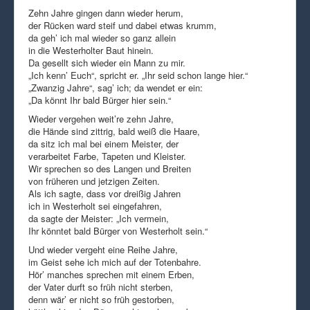
Zehn Jahre gingen dann wieder herum,
der Rücken ward steif und dabei etwas krumm,
da geh’ ich mal wieder so ganz allein
in die Westerholter Baut hinein.
Da gesellt sich wieder ein Mann zu mir.
„Ich kenn’ Euch“, spricht er. „Ihr seid schon lange hier.“
„Zwanzig Jahre“, sag’ ich; da wendet er ein:
„Da könnt Ihr bald Bürger hier sein.“
Wieder vergehen weit’re zehn Jahre,
die Hände sind zittrig, bald weiß die Haare,
da sitz ich mal bei einem Meister, der
verarbeitet Farbe, Tapeten und Kleister.
Wir sprechen so des Langen und Breiten
von früheren und jetzigen Zeiten.
Als ich sagte, dass vor dreißig Jahren
ich in Westerholt sei eingefahren,
da sagte der Meister: „Ich vermein,
Ihr könntet bald Bürger von Westerholt sein.“
Und wieder vergeht eine Reihe Jahre,
im Geist sehe ich mich auf der Totenbahre.
Hör’ manches sprechen mit einem Erben,
der Vater durft so früh nicht sterben,
denn wär’ er nicht so früh gestorben,