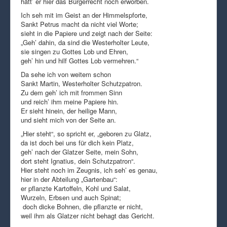
hätt’ er hier das Bürgerrecht noch erworben.
Ich seh mit im Geist an der Himmelspforte,
Sankt Petrus macht da nicht viel Worte;
sieht in die Papiere und zeigt nach der Seite:
„Geh’ dahin, da sind die Westerholter Leute,
sie singen zu Gottes Lob und Ehren,
geh’ hin und hilf Gottes Lob vermehren.“
Da sehe ich von weitem schon
Sankt Martin, Westerholter Schutzpatron.
Zu dem geh’ ich mit frommen Sinn
und reich’ ihm meine Papiere hin.
Er sieht hinein, der heilige Mann,
und sieht mich von der Seite an.
„Hier steht“, so spricht er, „geboren zu Glatz,
da ist doch bei uns für dich kein Platz,
geh’ nach der Glatzer Seite, mein Sohn,
dort steht Ignatius, dein Schutzpatron“.
Hier steht noch im Zeugnis, ich seh’ es genau,
hier in der Abteilung „Gartenbau“:
er pflanzte Kartoffeln, Kohl und Salat,
Wurzeln, Erbsen und auch Spinat;
doch dicke Bohnen, die pflanzte er nicht,
weil ihm als Glatzer nicht behagt das Gericht.