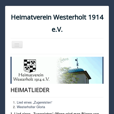
Heimatverein Westerholt 1914
e.V.
Navigation
an/aus
START
KONTAKT
IMPRESSUM
DATENSCHUTZ
HEIMATLIEDER
Lied eines „Zugereisten“
Westerholter Gloria
1. Lied eines „Zugereisten“ (Wann wird man Bürger von