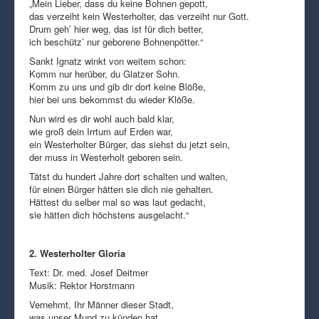
„Mein Lieber, dass du keine Bohnen gepott,
das verzeiht kein Westerholter, das verzeiht nur Gott.
Drum geh’ hier weg, das ist für dich better,
ich beschütz’ nur geborene Bohnenpötter.“
Sankt Ignatz winkt von weitem schon:
Komm nur herüber, du Glatzer Sohn.
Komm zu uns und gib dir dort keine Blöße,
hier bei uns bekommst du wieder Klöße.
Nun wird es dir wohl auch bald klar,
wie groß dein Irrtum auf Erden war,
ein Westerholter Bürger, das siehst du jetzt sein,
der muss in Westerholt geboren sein.
Tätst du hundert Jahre dort schalten und walten,
für einen Bürger hätten sie dich nie gehalten.
Hättest du selber mal so was laut gedacht,
sie hätten dich höchstens ausgelacht.“
2. Westerholter Gloria
Text: Dr. med. Josef Deitmer
Musik: Rektor Horstmann
Vernehmt, Ihr Männer dieser Stadt,
was unser Mund zu künden hat.