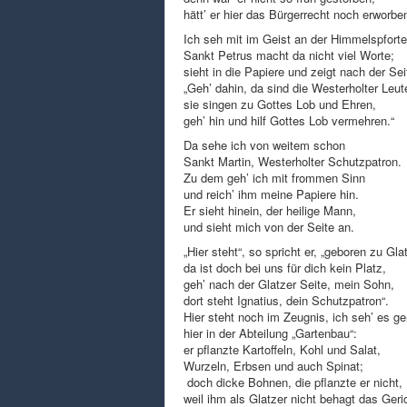
hätt’ er hier das Bürgerrecht noch erworbe
Ich seh mit im Geist an der Himmelspforte
Sankt Petrus macht da nicht viel Worte;
sieht in die Papiere und zeigt nach der Sei
„Geh’ dahin, da sind die Westerholter Leut
sie singen zu Gottes Lob und Ehren,
geh’ hin und hilf Gottes Lob vermehren.“
Da sehe ich von weitem schon
Sankt Martin, Westerholter Schutzpatron.
Zu dem geh’ ich mit frommen Sinn
und reich’ ihm meine Papiere hin.
Er sieht hinein, der heilige Mann,
und sieht mich von der Seite an.
„Hier steht“, so spricht er, „geboren zu Gla
da ist doch bei uns für dich kein Platz,
geh’ nach der Glatzer Seite, mein Sohn,
dort steht Ignatius, dein Schutzpatron“.
Hier steht noch im Zeugnis, ich seh’ es g
hier in der Abteilung „Gartenbau“:
er pflanzte Kartoffeln, Kohl und Salat,
Wurzeln, Erbsen und auch Spinat;
doch dicke Bohnen, die pflanzte er nicht,
weil ihm als Glatzer nicht behagt das Geri