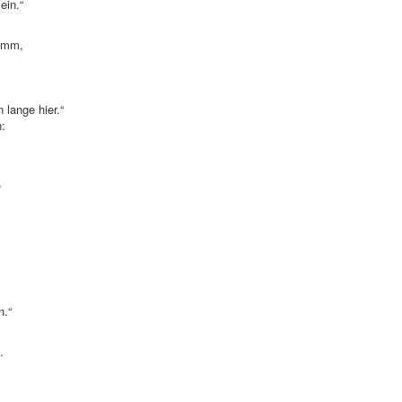
ein.“
rumm,
 lange hier.“
n:
,
n.“
.