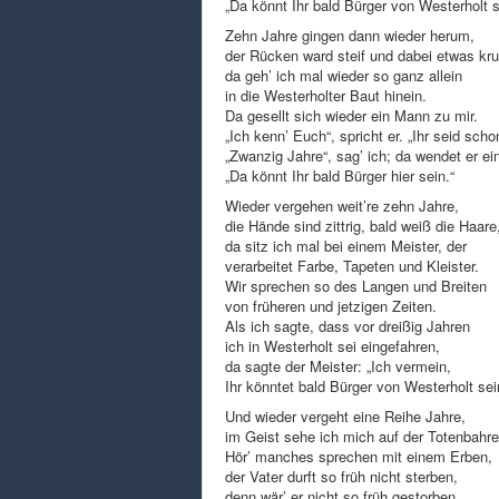
„Da könnt Ihr bald Bürger von Westerholt s
Zehn Jahre gingen dann wieder herum,
der Rücken ward steif und dabei etwas k
da geh’ ich mal wieder so ganz allein
in die Westerholter Baut hinein.
Da gesellt sich wieder ein Mann zu mir.
„Ich kenn’ Euch“, spricht er. „Ihr seid schon
„Zwanzig Jahre“, sag’ ich; da wendet er ei
„Da könnt Ihr bald Bürger hier sein.“
Wieder vergehen weit’re zehn Jahre,
die Hände sind zittrig, bald weiß die Haare
da sitz ich mal bei einem Meister, der
verarbeitet Farbe, Tapeten und Kleister.
Wir sprechen so des Langen und Breiten
von früheren und jetzigen Zeiten.
Als ich sagte, dass vor dreißig Jahren
ich in Westerholt sei eingefahren,
da sagte der Meister: „Ich vermein,
Ihr könntet bald Bürger von Westerholt sei
Und wieder vergeht eine Reihe Jahre,
im Geist sehe ich mich auf der Totenbahre
Hör’ manches sprechen mit einem Erben,
der Vater durft so früh nicht sterben,
denn wär’ er nicht so früh gestorben,