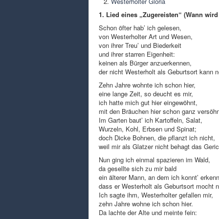
Westerholter Gloria
1. Lied eines „Zugereisten“ (Wann wir
Schon öfter hab’ ich gelesen,
von Westerholter Art und Wesen,
von ihrer Treu’ und Biederkeit
und ihrer starren Eigenheit:
keinen als Bürger anzuerkennen,
der nicht Westerholt als Geburtsort kann 
Zehn Jahre wohnte ich schon hier,
eine lange Zeit, so deucht es mir,
ich hatte mich gut hier eingewöhnt,
mit den Bräuchen hier schon ganz versöhn
Im Garten baut’ ich Kartoffeln, Salat,
Wurzeln, Kohl, Erbsen und Spinat;
doch Dicke Bohnen, die pflanzt ich nicht,
weil mir als Glatzer nicht behagt das Geric
Nun ging ich einmal spazieren im Wald,
da gesellte sich zu mir bald
ein älterer Mann, an dem ich konnt’ erken
dass er Westerholt als Geburtsort mocht 
Ich sagte ihm, Westerholter gefallen mir,
zehn Jahre wohne ich schon hier.
Da lachte der Alte und meinte fein: