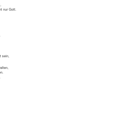
t,
ht nur Gott.
,
t sein,
alten,
en.
,