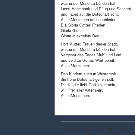
was unser Mund zu künden hat.
Lasst Hobelbank und Pflug und Schacht
und habet auf die Botschaft acht:
Allen Menschen sei beschieden
Eia Gloria Gottes Frieden
Gloria Gloria
Gloria in excelsis Deo.
Hört Mütter, Frauen dieser Stadt,
was unser Mund zu künden hat.
Vergesst des Tages Müh’ und Leid
und seid zu Gottes Wort bereit:
Allen Menschen......
Den Kindern auch in Westerholt
die frohe Botschaft gelten soll.
Die Kinder liebt Gott insgemein,
will ihrer aller Vater sein.
Allen Menschen.....
© 2026 Heimatverein Westerholt 1914 e.V