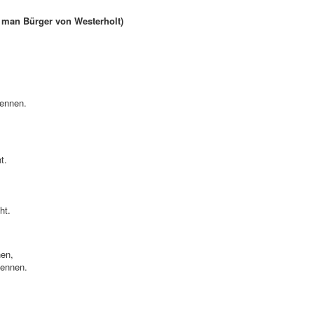
d man Bürger von Westerholt)
nennen.
t.
ht.
nen,
nennen.