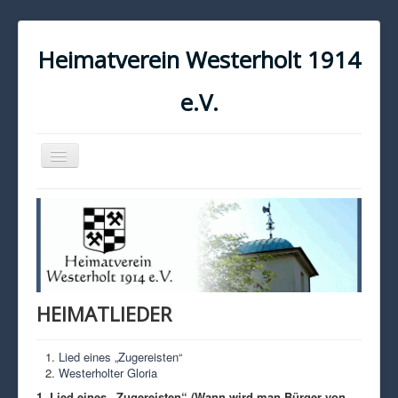
Heimatverein Westerholt 1914
e.V.
Navigation
an/aus
START
KONTAKT
IMPRESSUM
DATENSCHUTZ
HEIMATLIEDER
Lied eines „Zugereisten“
Westerholter Gloria
1. Lied eines „Zugereisten“ (Wann wird man Bürger von