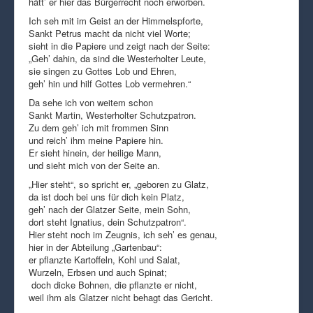
hätt’ er hier das Bürgerrecht noch erworben.
Ich seh mit im Geist an der Himmelspforte,
Sankt Petrus macht da nicht viel Worte;
sieht in die Papiere und zeigt nach der Seite:
„Geh’ dahin, da sind die Westerholter Leute,
sie singen zu Gottes Lob und Ehren,
geh’ hin und hilf Gottes Lob vermehren.“
Da sehe ich von weitem schon
Sankt Martin, Westerholter Schutzpatron.
Zu dem geh’ ich mit frommen Sinn
und reich’ ihm meine Papiere hin.
Er sieht hinein, der heilige Mann,
und sieht mich von der Seite an.
„Hier steht“, so spricht er, „geboren zu Glatz,
da ist doch bei uns für dich kein Platz,
geh’ nach der Glatzer Seite, mein Sohn,
dort steht Ignatius, dein Schutzpatron“.
Hier steht noch im Zeugnis, ich seh’ es genau,
hier in der Abteilung „Gartenbau“:
er pflanzte Kartoffeln, Kohl und Salat,
Wurzeln, Erbsen und auch Spinat;
doch dicke Bohnen, die pflanzte er nicht,
weil ihm als Glatzer nicht behagt das Gericht.