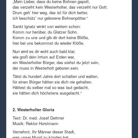
„Mein Lieber, dass du keine Bohnen gepott,
das verzeiht kein Westerholter, das verzeiht nur Gott.
Drum geh’ hier weg, das ist für dich better,
ich beschütz’ nur geborene Bohnenpötter.“
Sankt Ignatz winkt von weitem schon:
Komm nur herüber, du Glatzer Sohn.
Komm zu uns und gib dir dort keine Blöße,
hier bei uns bekommst du wieder Klöße.
Nun wird es dir wohl auch bald klar,
wie groß dein Irrtum auf Erden war,
ein Westerholter Bürger, das siehst du jetzt sein,
der muss in Westerholt geboren sein.
Tätst du hundert Jahre dort schalten und walten,
für einen Bürger hätten sie dich nie gehalten.
Hättest du selber mal so was laut gedacht,
sie hätten dich höchstens ausgelacht.“
2. Westerholter Gloria
Text: Dr. med. Josef Deitmer
Musik: Rektor Horstmann
Vernehmt, Ihr Männer dieser Stadt,
was unser Mund zu künden hat.