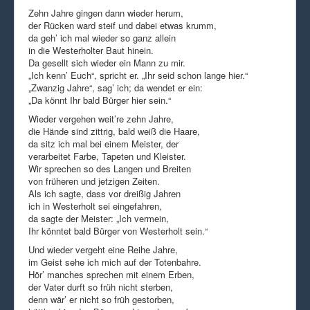
Zehn Jahre gingen dann wieder herum,
der Rücken ward steif und dabei etwas krumm,
da geh’ ich mal wieder so ganz allein
in die Westerholter Baut hinein.
Da gesellt sich wieder ein Mann zu mir.
„Ich kenn’ Euch“, spricht er. „Ihr seid schon lange hier.“
„Zwanzig Jahre“, sag’ ich; da wendet er ein:
„Da könnt Ihr bald Bürger hier sein.“
Wieder vergehen weit’re zehn Jahre,
die Hände sind zittrig, bald weiß die Haare,
da sitz ich mal bei einem Meister, der
verarbeitet Farbe, Tapeten und Kleister.
Wir sprechen so des Langen und Breiten
von früheren und jetzigen Zeiten.
Als ich sagte, dass vor dreißig Jahren
ich in Westerholt sei eingefahren,
da sagte der Meister: „Ich vermein,
Ihr könntet bald Bürger von Westerholt sein.“
Und wieder vergeht eine Reihe Jahre,
im Geist sehe ich mich auf der Totenbahre.
Hör’ manches sprechen mit einem Erben,
der Vater durft so früh nicht sterben,
denn wär’ er nicht so früh gestorben,