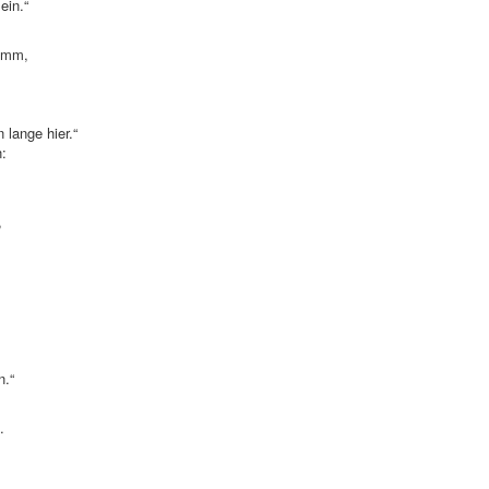
ein.“
rumm,
 lange hier.“
n:
,
n.“
.