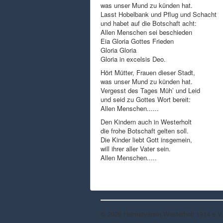
was unser Mund zu künden hat.
Lasst Hobelbank und Pflug und Schacht
und habet auf die Botschaft acht:
Allen Menschen sei beschieden
Eia Gloria Gottes Frieden
Gloria Gloria
Gloria in excelsis Deo.
Hört Mütter, Frauen dieser Stadt,
was unser Mund zu künden hat.
Vergesst des Tages Müh’ und Leid
und seid zu Gottes Wort bereit:
Allen Menschen......
Den Kindern auch in Westerholt
die frohe Botschaft gelten soll.
Die Kinder liebt Gott insgemein,
will ihrer aller Vater sein.
Allen Menschen.....
© 2026 Heimatverein Westerholt 1914 e.V