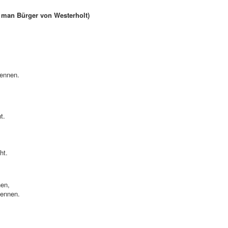
d man Bürger von Westerholt)
nennen.
t.
ht.
nen,
nennen.