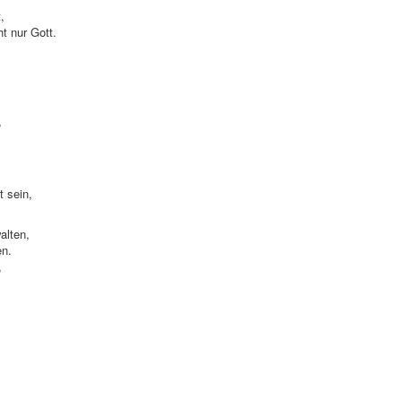
t,
ht nur Gott.
,
t sein,
alten,
en.
,