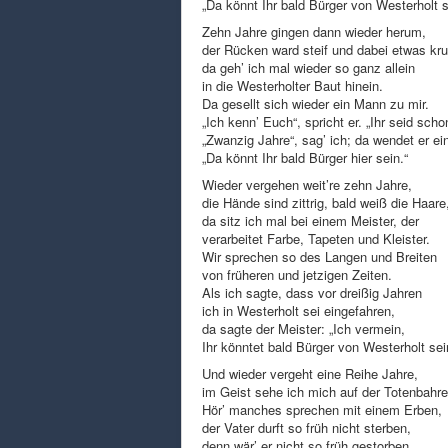
„Da könnt Ihr bald Bürger von Westerholt s
Zehn Jahre gingen dann wieder herum,
der Rücken ward steif und dabei etwas k
da geh’ ich mal wieder so ganz allein
in die Westerholter Baut hinein.
Da gesellt sich wieder ein Mann zu mir.
„Ich kenn’ Euch“, spricht er. „Ihr seid schon
„Zwanzig Jahre“, sag’ ich; da wendet er ei
„Da könnt Ihr bald Bürger hier sein.“
Wieder vergehen weit’re zehn Jahre,
die Hände sind zittrig, bald weiß die Haare
da sitz ich mal bei einem Meister, der
verarbeitet Farbe, Tapeten und Kleister.
Wir sprechen so des Langen und Breiten
von früheren und jetzigen Zeiten.
Als ich sagte, dass vor dreißig Jahren
ich in Westerholt sei eingefahren,
da sagte der Meister: „Ich vermein,
Ihr könntet bald Bürger von Westerholt sei
Und wieder vergeht eine Reihe Jahre,
im Geist sehe ich mich auf der Totenbahre
Hör’ manches sprechen mit einem Erben,
der Vater durft so früh nicht sterben,
denn wär’ er nicht so früh gestorben,