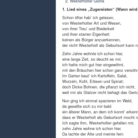
Westerholter Gloria
1. Lied eines „Zugereisten“ (Wann wir
Schon öfter hab’ ich gelesen,
von Westerholter Art und Wesen,
von ihrer Treu’ und Biederkeit
und ihrer starren Eigenheit:
keinen als Bürger anzuerkennen,
der nicht Westerholt als Geburtsort kann 
Zehn Jahre wohnte ich schon hier,
eine lange Zeit, so deucht es mir,
ich hatte mich gut hier eingewöhnt,
mit den Bräuchen hier schon ganz versöhn
Im Garten baut’ ich Kartoffeln, Salat,
Wurzeln, Kohl, Erbsen und Spinat;
doch Dicke Bohnen, die pflanzt ich nicht,
weil mir als Glatzer nicht behagt das Geric
Nun ging ich einmal spazieren im Wald,
da gesellte sich zu mir bald
ein älterer Mann, an dem ich konnt’ erken
dass er Westerholt als Geburtsort mocht 
Ich sagte ihm, Westerholter gefallen mir,
zehn Jahre wohne ich schon hier.
Da lachte der Alte und meinte fein: