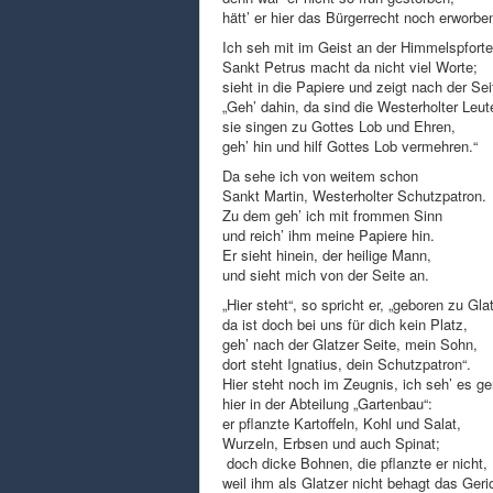
hätt’ er hier das Bürgerrecht noch erworbe
Ich seh mit im Geist an der Himmelspforte
Sankt Petrus macht da nicht viel Worte;
sieht in die Papiere und zeigt nach der Sei
„Geh’ dahin, da sind die Westerholter Leut
sie singen zu Gottes Lob und Ehren,
geh’ hin und hilf Gottes Lob vermehren.“
Da sehe ich von weitem schon
Sankt Martin, Westerholter Schutzpatron.
Zu dem geh’ ich mit frommen Sinn
und reich’ ihm meine Papiere hin.
Er sieht hinein, der heilige Mann,
und sieht mich von der Seite an.
„Hier steht“, so spricht er, „geboren zu Gla
da ist doch bei uns für dich kein Platz,
geh’ nach der Glatzer Seite, mein Sohn,
dort steht Ignatius, dein Schutzpatron“.
Hier steht noch im Zeugnis, ich seh’ es g
hier in der Abteilung „Gartenbau“:
er pflanzte Kartoffeln, Kohl und Salat,
Wurzeln, Erbsen und auch Spinat;
doch dicke Bohnen, die pflanzte er nicht,
weil ihm als Glatzer nicht behagt das Geri