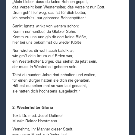
„Mein Lieber, dass du keine Bohnen gepott,
das verzeiht kein Westerholter, das verzeiht nur Gott.
Drum geh’ hier weg, das ist für dich better,
ich beschütz’ nur geborene Bohnenpötter.“
Sankt Ignatz winkt von weitem schon:
Komm nur herüber, du Glatzer Sohn.
Komm zu uns und gib dir dort keine Blöße,
hier bei uns bekommst du wieder Klöße.
Nun wird es dir wohl auch bald klar,
wie groß dein Irrtum auf Erden war,
ein Westerholter Bürger, das siehst du jetzt sein,
der muss in Westerholt geboren sein.
Tätst du hundert Jahre dort schalten und walten,
für einen Bürger hätten sie dich nie gehalten.
Hättest du selber mal so was laut gedacht,
sie hätten dich höchstens ausgelacht.“
2. Westerholter Gloria
Text: Dr. med. Josef Deitmer
Musik: Rektor Horstmann
Vernehmt, Ihr Männer dieser Stadt,
was unser Mund zu künden hat.