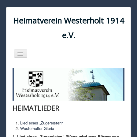
Heimatverein Westerholt 1914
e.V.
Navigation
an/aus
START
KONTAKT
IMPRESSUM
DATENSCHUTZ
HEIMATLIEDER
Lied eines „Zugereisten“
Westerholter Gloria
1. Lied eines „Zugereisten“ (Wann wird man Bürger von