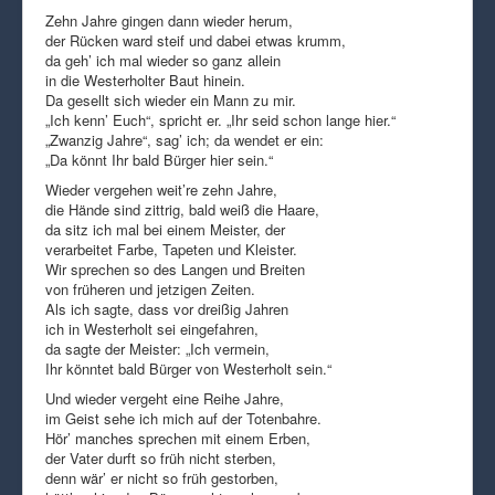
Zehn Jahre gingen dann wieder herum,
der Rücken ward steif und dabei etwas krumm,
da geh’ ich mal wieder so ganz allein
in die Westerholter Baut hinein.
Da gesellt sich wieder ein Mann zu mir.
„Ich kenn’ Euch“, spricht er. „Ihr seid schon lange hier.“
„Zwanzig Jahre“, sag’ ich; da wendet er ein:
„Da könnt Ihr bald Bürger hier sein.“
Wieder vergehen weit’re zehn Jahre,
die Hände sind zittrig, bald weiß die Haare,
da sitz ich mal bei einem Meister, der
verarbeitet Farbe, Tapeten und Kleister.
Wir sprechen so des Langen und Breiten
von früheren und jetzigen Zeiten.
Als ich sagte, dass vor dreißig Jahren
ich in Westerholt sei eingefahren,
da sagte der Meister: „Ich vermein,
Ihr könntet bald Bürger von Westerholt sein.“
Und wieder vergeht eine Reihe Jahre,
im Geist sehe ich mich auf der Totenbahre.
Hör’ manches sprechen mit einem Erben,
der Vater durft so früh nicht sterben,
denn wär’ er nicht so früh gestorben,