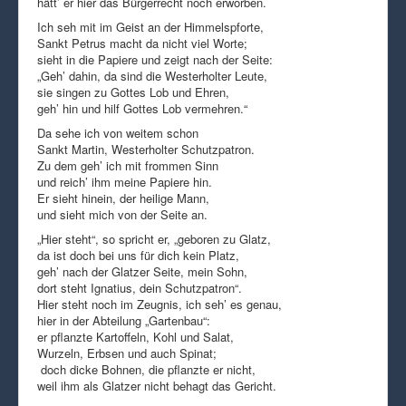
hätt’ er hier das Bürgerrecht noch erworben.
Ich seh mit im Geist an der Himmelspforte,
Sankt Petrus macht da nicht viel Worte;
sieht in die Papiere und zeigt nach der Seite:
„Geh’ dahin, da sind die Westerholter Leute,
sie singen zu Gottes Lob und Ehren,
geh’ hin und hilf Gottes Lob vermehren.“
Da sehe ich von weitem schon
Sankt Martin, Westerholter Schutzpatron.
Zu dem geh’ ich mit frommen Sinn
und reich’ ihm meine Papiere hin.
Er sieht hinein, der heilige Mann,
und sieht mich von der Seite an.
„Hier steht“, so spricht er, „geboren zu Glatz,
da ist doch bei uns für dich kein Platz,
geh’ nach der Glatzer Seite, mein Sohn,
dort steht Ignatius, dein Schutzpatron“.
Hier steht noch im Zeugnis, ich seh’ es genau,
hier in der Abteilung „Gartenbau“:
er pflanzte Kartoffeln, Kohl und Salat,
Wurzeln, Erbsen und auch Spinat;
doch dicke Bohnen, die pflanzte er nicht,
weil ihm als Glatzer nicht behagt das Gericht.