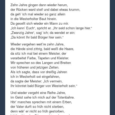
Zehn Jahre gingen dann wieder herum,
der Rücken ward steif und dabei etwas krumm,
da geh’ ich mal wieder so ganz allein
in die Westerholter Baut hinein.
Da gesellt sich wieder ein Mann zu mir.
„Ich kenn’ Euch“, spricht er. „Ihr seid schon lange hier.“
„Zwanzig Jahre“, sag’ ich; da wendet er ein:
„Da könnt Ihr bald Bürger hier sein.“
Wieder vergehen weit’re zehn Jahre,
die Hände sind zittrig, bald weiß die Haare,
da sitz ich mal bei einem Meister, der
verarbeitet Farbe, Tapeten und Kleister.
Wir sprechen so des Langen und Breiten
von früheren und jetzigen Zeiten.
Als ich sagte, dass vor dreißig Jahren
ich in Westerholt sei eingefahren,
da sagte der Meister: „Ich vermein,
Ihr könntet bald Bürger von Westerholt sein.“
Und wieder vergeht eine Reihe Jahre,
im Geist sehe ich mich auf der Totenbahre.
Hör’ manches sprechen mit einem Erben,
der Vater durft so früh nicht sterben,
denn wär’ er nicht so früh gestorben,