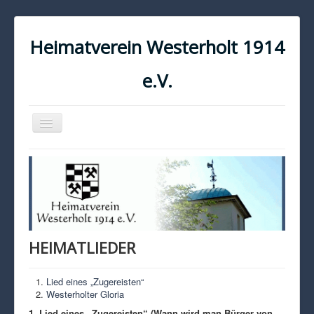
Heimatverein Westerholt 1914
e.V.
Navigation
an/aus
START
KONTAKT
IMPRESSUM
DATENSCHUTZ
HEIMATLIEDER
Lied eines „Zugereisten“
Westerholter Gloria
1. Lied eines „Zugereisten“ (Wann wird man Bürger von