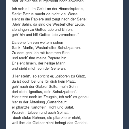
hätt’ er hier das Bürgerrecht noch erworben.
Ich seh mit im Geist an der Himmelspforte,
Sankt Petrus macht da nicht viel Worte;
sieht in die Papiere und zeigt nach der Seite:
„Geh’ dahin, da sind die Westerholter Leute,
sie singen zu Gottes Lob und Ehren,
geh’ hin und hilf Gottes Lob vermehren.“
Da sehe ich von weitem schon
Sankt Martin, Westerholter Schutzpatron.
Zu dem geh’ ich mit frommen Sinn
und reich’ ihm meine Papiere hin.
Er sieht hinein, der heilige Mann,
und sieht mich von der Seite an.
„Hier steht“, so spricht er, „geboren zu Glatz,
da ist doch bei uns für dich kein Platz,
geh’ nach der Glatzer Seite, mein Sohn,
dort steht Ignatius, dein Schutzpatron“.
Hier steht noch im Zeugnis, ich seh’ es genau,
hier in der Abteilung „Gartenbau“:
er pflanzte Kartoffeln, Kohl und Salat,
Wurzeln, Erbsen und auch Spinat;
doch dicke Bohnen, die pflanzte er nicht,
weil ihm als Glatzer nicht behagt das Gericht.