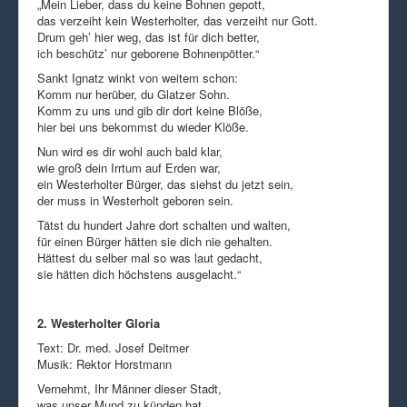
„Mein Lieber, dass du keine Bohnen gepott,
das verzeiht kein Westerholter, das verzeiht nur Gott.
Drum geh’ hier weg, das ist für dich better,
ich beschütz’ nur geborene Bohnenpötter.“
Sankt Ignatz winkt von weitem schon:
Komm nur herüber, du Glatzer Sohn.
Komm zu uns und gib dir dort keine Blöße,
hier bei uns bekommst du wieder Klöße.
Nun wird es dir wohl auch bald klar,
wie groß dein Irrtum auf Erden war,
ein Westerholter Bürger, das siehst du jetzt sein,
der muss in Westerholt geboren sein.
Tätst du hundert Jahre dort schalten und walten,
für einen Bürger hätten sie dich nie gehalten.
Hättest du selber mal so was laut gedacht,
sie hätten dich höchstens ausgelacht.“
2. Westerholter Gloria
Text: Dr. med. Josef Deitmer
Musik: Rektor Horstmann
Vernehmt, Ihr Männer dieser Stadt,
was unser Mund zu künden hat.