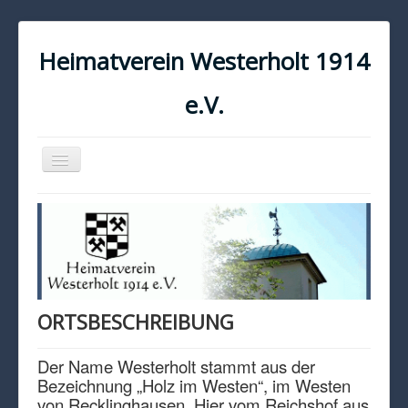
Heimatverein Westerholt 1914
e.V.
Navigation
an/aus
START
KONTAKT
IMPRESSUM
DATENSCHUTZ
ORTSBESCHREIBUNG
Der Name Westerholt stammt aus der
Bezeichnung „Holz im Westen“, im Westen
von Recklinghausen. Hier vom Reichshof aus