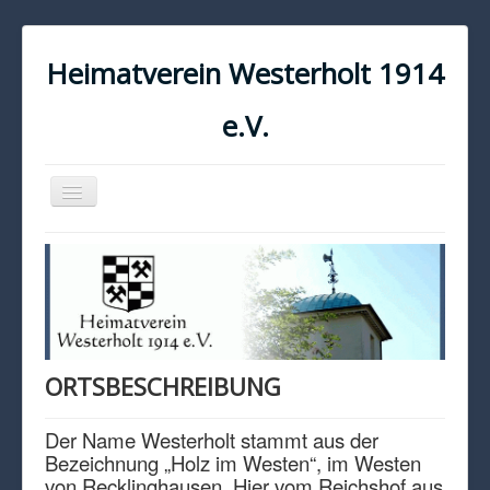
Heimatverein Westerholt 1914
e.V.
Navigation
an/aus
START
KONTAKT
IMPRESSUM
DATENSCHUTZ
ORTSBESCHREIBUNG
Der Name Westerholt stammt aus der
Bezeichnung „Holz im Westen“, im Westen
von Recklinghausen. Hier vom Reichshof aus