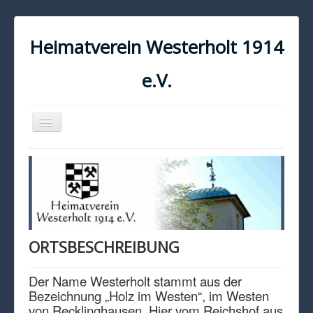
Heimatverein Westerholt 1914
e.V.
Navigation
an/aus
START
KONTAKT
IMPRESSUM
DATENSCHUTZ
ORTSBESCHREIBUNG
Der Name Westerholt stammt aus der
Bezeichnung „Holz im Westen“, im Westen
von Recklinghausen. Hier vom Reichshof aus