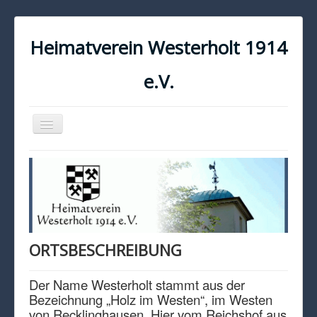
Heimatverein Westerholt 1914
e.V.
Navigation
an/aus
START
KONTAKT
IMPRESSUM
DATENSCHUTZ
ORTSBESCHREIBUNG
Der Name Westerholt stammt aus der
Bezeichnung „Holz im Westen“, im Westen
von Recklinghausen. Hier vom Reichshof aus