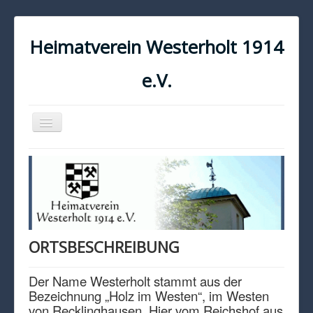
Heimatverein Westerholt 1914
e.V.
Navigation
an/aus
START
KONTAKT
IMPRESSUM
DATENSCHUTZ
ORTSBESCHREIBUNG
Der Name Westerholt stammt aus der
Bezeichnung „Holz im Westen“, im Westen
von Recklinghausen. Hier vom Reichshof aus