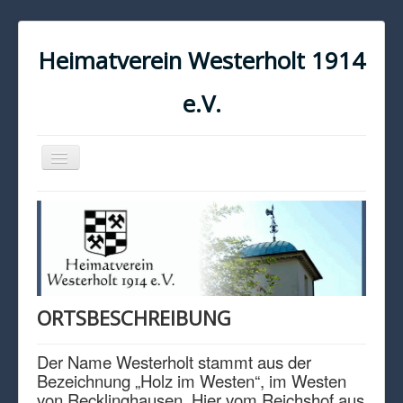
Heimatverein Westerholt 1914
e.V.
Navigation
an/aus
START
KONTAKT
IMPRESSUM
DATENSCHUTZ
ORTSBESCHREIBUNG
Der Name Westerholt stammt aus der
Bezeichnung „Holz im Westen“, im Westen
von Recklinghausen. Hier vom Reichshof aus