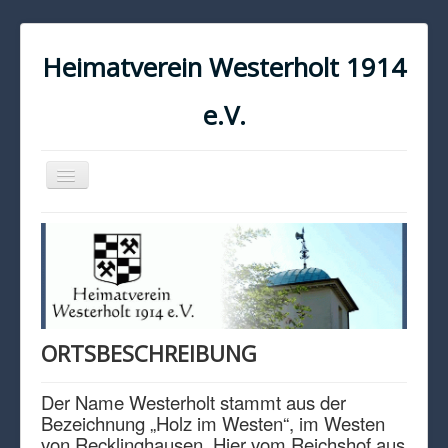
Heimatverein Westerholt 1914
e.V.
Navigation
an/aus
START
KONTAKT
IMPRESSUM
DATENSCHUTZ
ORTSBESCHREIBUNG
Der Name Westerholt stammt aus der
Bezeichnung „Holz im Westen“, im Westen
von Recklinghausen. Hier vom Reichshof aus