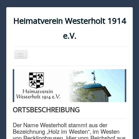
Heimatverein Westerholt 1914
e.V.
Navigation
an/aus
START
KONTAKT
IMPRESSUM
DATENSCHUTZ
ORTSBESCHREIBUNG
Der Name Westerholt stammt aus der
Bezeichnung „Holz im Westen“, im Westen
von Recklinghausen. Hier vom Reichshof aus