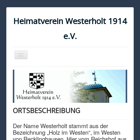
Heimatverein Westerholt 1914
e.V.
Navigation
an/aus
START
KONTAKT
IMPRESSUM
DATENSCHUTZ
ORTSBESCHREIBUNG
Der Name Westerholt stammt aus der
Bezeichnung „Holz im Westen“, im Westen
von Recklinghausen. Hier vom Reichshof aus