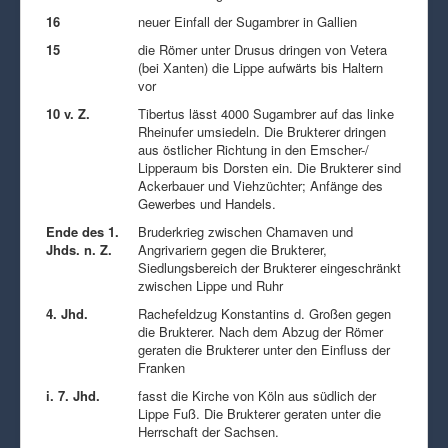
16
neuer Einfall der Sugambrer in Gallien
15
die Römer unter Drusus dringen von Vetera
(bei Xanten) die Lippe aufwärts bis Haltern
vor
10 v. Z.
Tibertus lässt 4000 Sugambrer auf das linke
Rheinufer umsiedeln. Die Brukterer dringen
aus östlicher Richtung in den Emscher-/
Lipperaum bis Dorsten ein. Die Brukterer sind
Ackerbauer und Viehzüchter; Anfänge des
Gewerbes und Handels.
Ende des 1.
Bruderkrieg zwischen Chamaven und
Jhds. n. Z.
Angrivariern gegen die Brukterer,
Siedlungsbereich der Brukterer eingeschränkt
zwischen Lippe und Ruhr
4. Jhd.
Rachefeldzug Konstantins d. Großen gegen
die Brukterer. Nach dem Abzug der Römer
geraten die Brukterer unter den Einfluss der
Franken
i. 7. Jhd.
fasst die Kirche von Köln aus südlich der
Lippe Fuß. Die Brukterer geraten unter die
Herrschaft der Sachsen.