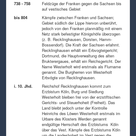
738 - 758
Feldzüge der Franken gegen die Sachsen bis
auf vestisches Gebiet
bis 804
Kämpfe zwischen Franken und Sachsen;
Gebiet südlich der Lippe hiervon unberührt,
jedoch von den Franken planmäßig mit einem
Netz stark befestigter Königshöfe überzogen
(z. B. Recklinghausen, Dorsten, Hamm-
Bossendorf). Die Kraft der Sachsen erlahmt.
Recklinghausen erhält ein Erbvogteigericht;
Dortmund, die Hauptverwaltung des alten
Brukterergaues, erhält ein Reichsgericht. Der
Name Westerholt wird erstmals als Flurname
genannt. Die Burgherren von Westerholt
Erbvögte von Recklinghausen.
i. 10. Jhd.
Reichshof Recklinghausen kommt zum
Erzbistum Köln, Burg und Siedlung
Westerholt bleiben frei von der erzstiftischen
Gerichts- und Steuerhoheit (Freiheit). Das
Land bleibt jedoch unter der Kontrolle
Heinrichs des Löwen Westerholt erstmals im
Urbare des Klosters Werden genannt
endgültige Herrschaft des Erzbistums Köln
über das Vest. Kämpfe des Erzbistums Köln
um die Landeshoheit im Vest gegen die