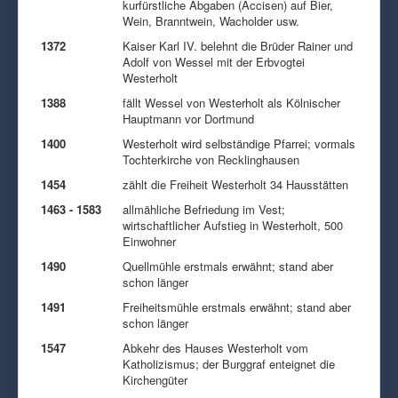
kurfürstliche Abgaben (Accisen) auf Bier,
Wein, Branntwein, Wacholder usw.
1372
Kaiser Karl IV. belehnt die Brüder Rainer und
Adolf von Wessel mit der Erbvogtei
Westerholt
1388
fällt Wessel von Westerholt als Kölnischer
Hauptmann vor Dortmund
1400
Westerholt wird selbständige Pfarrei; vormals
Tochterkirche von Recklinghausen
1454
zählt die Freiheit Westerholt 34 Hausstätten
1463 - 1583
allmähliche Befriedung im Vest;
wirtschaftlicher Aufstieg in Westerholt, 500
Einwohner
1490
Quellmühle erstmals erwähnt; stand aber
schon länger
1491
Freiheitsmühle erstmals erwähnt; stand aber
schon länger
1547
Abkehr des Hauses Westerholt vom
Katholizismus; der Burggraf enteignet die
Kirchengüter