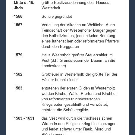
Mitte d. 16.
größte Besitzausdehnung des Hauses
Jhds.
Westerholt
1566
Schule gegründet
1567
Verteilung der Vikarien an Weltliche. Auch
Feindschaft der Westerholter Bürger gegen
den Katholizismus, jedoch keine Berufung
eines lutherischen oder reformierten Pfarrers
durch den Burggrafen
1579
Haus Westerholt größter Steuerzahler im
Vest (d.h. Grundsteuern der Bauern an die
Landeskasse)
1582
Großfeuer in Westerholt; der größte Teil der
Häuser brennt nieder
1583
entstehen der ersten Gilden in Westerholt;
werden Kirche, Wälle, Pforten und Kirchhof
von reformierten truchsessischen
Kriegsleuten geschleift und verwüstet;
entsteht die Schützengilde
1583 - 1651
das Vest wird durch die truchsessischen
Wirren in den Religionskrieg hineingezogen
und leidet schwer unter Raub, Mord und
Plünderungen