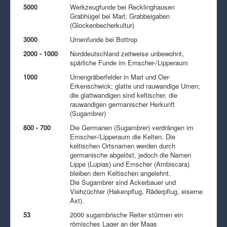
5000
Werkzeugfunde bei Recklinghausen
Grabhügel bei Marl; Grabbeigaben
(Glockenbecherkultur)
3000
Urnenfunde bei Bottrop
2000 - 1000
Norddeutschland zeitweise unbewohnt,
spärliche Funde im Emscher-/Lipperaum
1000
Urnengräberfelder in Marl und Oer-
Erkenschwick; glatte und rauwandige Urnen;
die glattwandigen sind keltischer, die
rauwandigen germanischer Herkunft
(Sugambrer)
800 - 700
Die Germanen (Sugambrer) verdrängen im
Emscher-/Lipperaum die Kelten. Die
keltischen Ortsnamen werden durch
germanische abgelöst, jedoch die Namen
Lippe (Lupias) und Emscher (Ambiscara)
bleiben dem Keltischen angelehnt.
Die Sugambrer sind Ackerbauer und
Viehzüchter (Hakenpflug, Räderpflug, eiserne
Axt).
53
2000 sugambrische Reiter stürmen ein
römisches Lager an der Maas