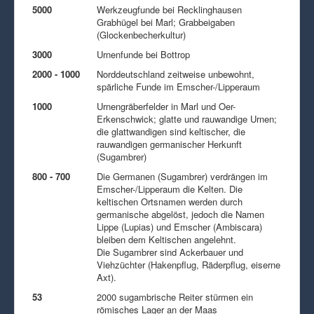
5000
Werkzeugfunde bei Recklinghausen
Grabhügel bei Marl; Grabbeigaben
(Glockenbecherkultur)
3000
Urnenfunde bei Bottrop
2000 - 1000
Norddeutschland zeitweise unbewohnt,
spärliche Funde im Emscher-/Lipperaum
1000
Urnengräberfelder in Marl und Oer-
Erkenschwick; glatte und rauwandige Urnen;
die glattwandigen sind keltischer, die
rauwandigen germanischer Herkunft
(Sugambrer)
800 - 700
Die Germanen (Sugambrer) verdrängen im
Emscher-/Lipperaum die Kelten. Die
keltischen Ortsnamen werden durch
germanische abgelöst, jedoch die Namen
Lippe (Lupias) und Emscher (Ambiscara)
bleiben dem Keltischen angelehnt.
Die Sugambrer sind Ackerbauer und
Viehzüchter (Hakenpflug, Räderpflug, eiserne
Axt).
53
2000 sugambrische Reiter stürmen ein
römisches Lager an der Maas