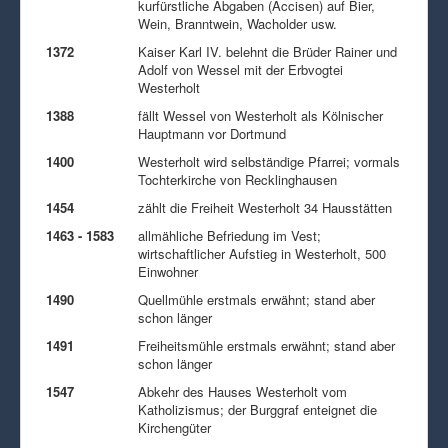
kurfürstliche Abgaben (Accisen) auf Bier,
Wein, Branntwein, Wacholder usw.
1372
Kaiser Karl IV. belehnt die Brüder Rainer und
Adolf von Wessel mit der Erbvogtei
Westerholt
1388
fällt Wessel von Westerholt als Kölnischer
Hauptmann vor Dortmund
1400
Westerholt wird selbständige Pfarrei; vormals
Tochterkirche von Recklinghausen
1454
zählt die Freiheit Westerholt 34 Hausstätten
1463 - 1583
allmähliche Befriedung im Vest;
wirtschaftlicher Aufstieg in Westerholt, 500
Einwohner
1490
Quellmühle erstmals erwähnt; stand aber
schon länger
1491
Freiheitsmühle erstmals erwähnt; stand aber
schon länger
1547
Abkehr des Hauses Westerholt vom
Katholizismus; der Burggraf enteignet die
Kirchengüter