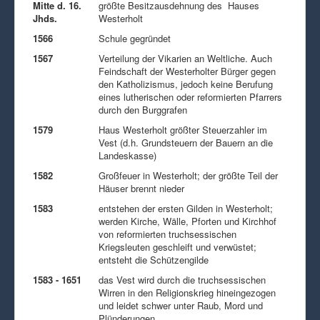
Mitte d. 16.
größte Besitzausdehnung des Hauses
Jhds.
Westerholt
1566
Schule gegründet
1567
Verteilung der Vikarien an Weltliche. Auch
Feindschaft der Westerholter Bürger gegen
den Katholizismus, jedoch keine Berufung
eines lutherischen oder reformierten Pfarrers
durch den Burggrafen
1579
Haus Westerholt größter Steuerzahler im
Vest (d.h. Grundsteuern der Bauern an die
Landeskasse)
1582
Großfeuer in Westerholt; der größte Teil der
Häuser brennt nieder
1583
entstehen der ersten Gilden in Westerholt;
werden Kirche, Wälle, Pforten und Kirchhof
von reformierten truchsessischen
Kriegsleuten geschleift und verwüstet;
entsteht die Schützengilde
1583 - 1651
das Vest wird durch die truchsessischen
Wirren in den Religionskrieg hineingezogen
und leidet schwer unter Raub, Mord und
Plünderungen