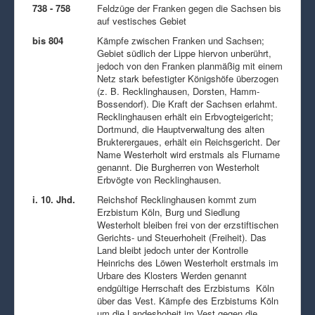
738 - 758
Feldzüge der Franken gegen die Sachsen bis
auf vestisches Gebiet
bis 804
Kämpfe zwischen Franken und Sachsen;
Gebiet südlich der Lippe hiervon unberührt,
jedoch von den Franken planmäßig mit einem
Netz stark befestigter Königshöfe überzogen
(z. B. Recklinghausen, Dorsten, Hamm-
Bossendorf). Die Kraft der Sachsen erlahmt.
Recklinghausen erhält ein Erbvogteigericht;
Dortmund, die Hauptverwaltung des alten
Brukterergaues, erhält ein Reichsgericht. Der
Name Westerholt wird erstmals als Flurname
genannt. Die Burgherren von Westerholt
Erbvögte von Recklinghausen.
i. 10. Jhd.
Reichshof Recklinghausen kommt zum
Erzbistum Köln, Burg und Siedlung
Westerholt bleiben frei von der erzstiftischen
Gerichts- und Steuerhoheit (Freiheit). Das
Land bleibt jedoch unter der Kontrolle
Heinrichs des Löwen Westerholt erstmals im
Urbare des Klosters Werden genannt
endgültige Herrschaft des Erzbistums Köln
über das Vest. Kämpfe des Erzbistums Köln
um die Landeshoheit im Vest gegen die