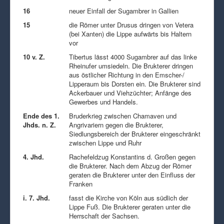
16
neuer Einfall der Sugambrer in Gallien
15
die Römer unter Drusus dringen von Vetera
(bei Xanten) die Lippe aufwärts bis Haltern
vor
10 v. Z.
Tibertus lässt 4000 Sugambrer auf das linke
Rheinufer umsiedeln. Die Brukterer dringen
aus östlicher Richtung in den Emscher-/
Lipperaum bis Dorsten ein. Die Brukterer sind
Ackerbauer und Viehzüchter; Anfänge des
Gewerbes und Handels.
Ende des 1.
Bruderkrieg zwischen Chamaven und
Jhds. n. Z.
Angrivariern gegen die Brukterer,
Siedlungsbereich der Brukterer eingeschränkt
zwischen Lippe und Ruhr
4. Jhd.
Rachefeldzug Konstantins d. Großen gegen
die Brukterer. Nach dem Abzug der Römer
geraten die Brukterer unter den Einfluss der
Franken
i. 7. Jhd.
fasst die Kirche von Köln aus südlich der
Lippe Fuß. Die Brukterer geraten unter die
Herrschaft der Sachsen.