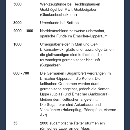
5000
Werkzeugfunde bei Recklinghausen
Grabhügel bei Marl; Grabbeigaben
(Glockenbecherkultur)
3000
Urnenfunde bei Bottrop
2000 - 1000
Norddeutschland zeitweise unbewohnt,
spärliche Funde im Emscher-/Lipperaum
1000
Urnengräberfelder in Marl und Oer-
Erkenschwick; glatte und rauwandige Urnen;
die glattwandigen sind keltischer, die
rauwandigen germanischer Herkunft
(Sugambrer)
800 - 700
Die Germanen (Sugambrer) verdrängen im
Emscher-/Lipperaum die Kelten. Die
keltischen Ortsnamen werden durch
germanische abgelöst, jedoch die Namen
Lippe (Lupias) und Emscher (Ambiscara)
bleiben dem Keltischen angelehnt.
Die Sugambrer sind Ackerbauer und
Viehzüchter (Hakenpflug, Räderpflug, eiserne
Axt).
53
2000 sugambrische Reiter stürmen ein
römisches Lager an der Maas