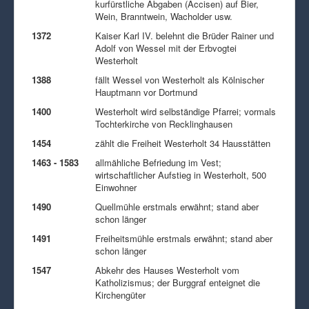
kurfürstliche Abgaben (Accisen) auf Bier,
Wein, Branntwein, Wacholder usw.
1372
Kaiser Karl IV. belehnt die Brüder Rainer und
Adolf von Wessel mit der Erbvogtei
Westerholt
1388
fällt Wessel von Westerholt als Kölnischer
Hauptmann vor Dortmund
1400
Westerholt wird selbständige Pfarrei; vormals
Tochterkirche von Recklinghausen
1454
zählt die Freiheit Westerholt 34 Hausstätten
1463 - 1583
allmähliche Befriedung im Vest;
wirtschaftlicher Aufstieg in Westerholt, 500
Einwohner
1490
Quellmühle erstmals erwähnt; stand aber
schon länger
1491
Freiheitsmühle erstmals erwähnt; stand aber
schon länger
1547
Abkehr des Hauses Westerholt vom
Katholizismus; der Burggraf enteignet die
Kirchengüter