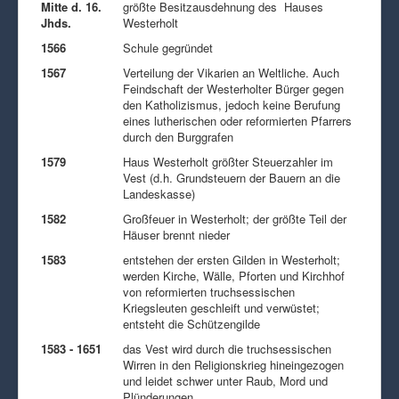
Mitte d. 16.
größte Besitzausdehnung des Hauses
Jhds.
Westerholt
1566
Schule gegründet
1567
Verteilung der Vikarien an Weltliche. Auch
Feindschaft der Westerholter Bürger gegen
den Katholizismus, jedoch keine Berufung
eines lutherischen oder reformierten Pfarrers
durch den Burggrafen
1579
Haus Westerholt größter Steuerzahler im
Vest (d.h. Grundsteuern der Bauern an die
Landeskasse)
1582
Großfeuer in Westerholt; der größte Teil der
Häuser brennt nieder
1583
entstehen der ersten Gilden in Westerholt;
werden Kirche, Wälle, Pforten und Kirchhof
von reformierten truchsessischen
Kriegsleuten geschleift und verwüstet;
entsteht die Schützengilde
1583 - 1651
das Vest wird durch die truchsessischen
Wirren in den Religionskrieg hineingezogen
und leidet schwer unter Raub, Mord und
Plünderungen