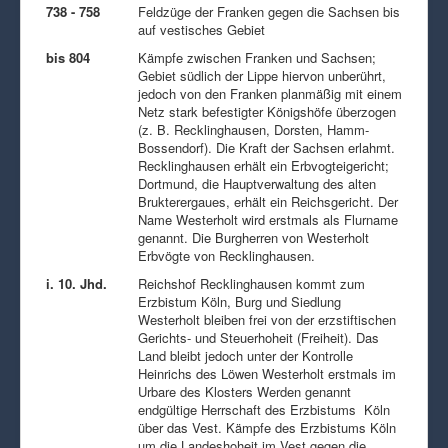
738 - 758
Feldzüge der Franken gegen die Sachsen bis
auf vestisches Gebiet
bis 804
Kämpfe zwischen Franken und Sachsen;
Gebiet südlich der Lippe hiervon unberührt,
jedoch von den Franken planmäßig mit einem
Netz stark befestigter Königshöfe überzogen
(z. B. Recklinghausen, Dorsten, Hamm-
Bossendorf). Die Kraft der Sachsen erlahmt.
Recklinghausen erhält ein Erbvogteigericht;
Dortmund, die Hauptverwaltung des alten
Brukterergaues, erhält ein Reichsgericht. Der
Name Westerholt wird erstmals als Flurname
genannt. Die Burgherren von Westerholt
Erbvögte von Recklinghausen.
i. 10. Jhd.
Reichshof Recklinghausen kommt zum
Erzbistum Köln, Burg und Siedlung
Westerholt bleiben frei von der erzstiftischen
Gerichts- und Steuerhoheit (Freiheit). Das
Land bleibt jedoch unter der Kontrolle
Heinrichs des Löwen Westerholt erstmals im
Urbare des Klosters Werden genannt
endgültige Herrschaft des Erzbistums Köln
über das Vest. Kämpfe des Erzbistums Köln
um die Landeshoheit im Vest gegen die