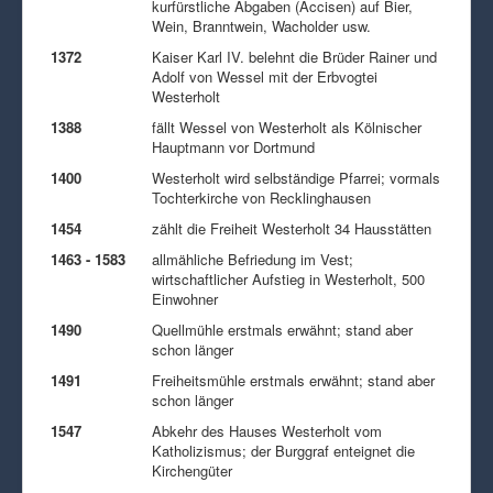
kurfürstliche Abgaben (Accisen) auf Bier,
Wein, Branntwein, Wacholder usw.
1372
Kaiser Karl IV. belehnt die Brüder Rainer und
Adolf von Wessel mit der Erbvogtei
Westerholt
1388
fällt Wessel von Westerholt als Kölnischer
Hauptmann vor Dortmund
1400
Westerholt wird selbständige Pfarrei; vormals
Tochterkirche von Recklinghausen
1454
zählt die Freiheit Westerholt 34 Hausstätten
1463 - 1583
allmähliche Befriedung im Vest;
wirtschaftlicher Aufstieg in Westerholt, 500
Einwohner
1490
Quellmühle erstmals erwähnt; stand aber
schon länger
1491
Freiheitsmühle erstmals erwähnt; stand aber
schon länger
1547
Abkehr des Hauses Westerholt vom
Katholizismus; der Burggraf enteignet die
Kirchengüter