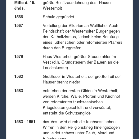
Mitte d. 16.
größte Besitzausdehnung des Hauses
Jhds.
Westerholt
1566
Schule gegründet
1567
Verteilung der Vikarien an Weltliche. Auch
Feindschaft der Westerholter Bürger gegen
den Katholizismus, jedoch keine Berufung
eines lutherischen oder reformierten Pfarrers
durch den Burggrafen
1579
Haus Westerholt größter Steuerzahler im
Vest (d.h. Grundsteuern der Bauern an die
Landeskasse)
1582
Großfeuer in Westerholt; der größte Teil der
Häuser brennt nieder
1583
entstehen der ersten Gilden in Westerholt;
werden Kirche, Wälle, Pforten und Kirchhof
von reformierten truchsessischen
Kriegsleuten geschleift und verwüstet;
entsteht die Schützengilde
1583 - 1651
das Vest wird durch die truchsessischen
Wirren in den Religionskrieg hineingezogen
und leidet schwer unter Raub, Mord und
Plünderungen