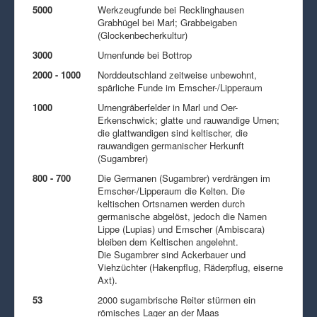
5000
Werkzeugfunde bei Recklinghausen
Grabhügel bei Marl; Grabbeigaben
(Glockenbecherkultur)
3000
Urnenfunde bei Bottrop
2000 - 1000
Norddeutschland zeitweise unbewohnt,
spärliche Funde im Emscher-/Lipperaum
1000
Urnengräberfelder in Marl und Oer-
Erkenschwick; glatte und rauwandige Urnen;
die glattwandigen sind keltischer, die
rauwandigen germanischer Herkunft
(Sugambrer)
800 - 700
Die Germanen (Sugambrer) verdrängen im
Emscher-/Lipperaum die Kelten. Die
keltischen Ortsnamen werden durch
germanische abgelöst, jedoch die Namen
Lippe (Lupias) und Emscher (Ambiscara)
bleiben dem Keltischen angelehnt.
Die Sugambrer sind Ackerbauer und
Viehzüchter (Hakenpflug, Räderpflug, eiserne
Axt).
53
2000 sugambrische Reiter stürmen ein
römisches Lager an der Maas