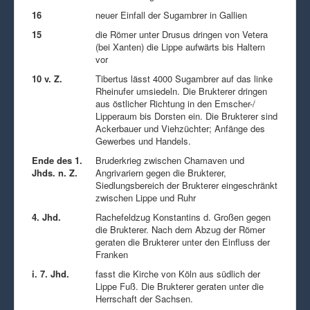
16
neuer Einfall der Sugambrer in Gallien
15
die Römer unter Drusus dringen von Vetera
(bei Xanten) die Lippe aufwärts bis Haltern
vor
10 v. Z.
Tibertus lässt 4000 Sugambrer auf das linke
Rheinufer umsiedeln. Die Brukterer dringen
aus östlicher Richtung in den Emscher-/
Lipperaum bis Dorsten ein. Die Brukterer sind
Ackerbauer und Viehzüchter; Anfänge des
Gewerbes und Handels.
Ende des 1.
Bruderkrieg zwischen Chamaven und
Jhds. n. Z.
Angrivariern gegen die Brukterer,
Siedlungsbereich der Brukterer eingeschränkt
zwischen Lippe und Ruhr
4. Jhd.
Rachefeldzug Konstantins d. Großen gegen
die Brukterer. Nach dem Abzug der Römer
geraten die Brukterer unter den Einfluss der
Franken
i. 7. Jhd.
fasst die Kirche von Köln aus südlich der
Lippe Fuß. Die Brukterer geraten unter die
Herrschaft der Sachsen.