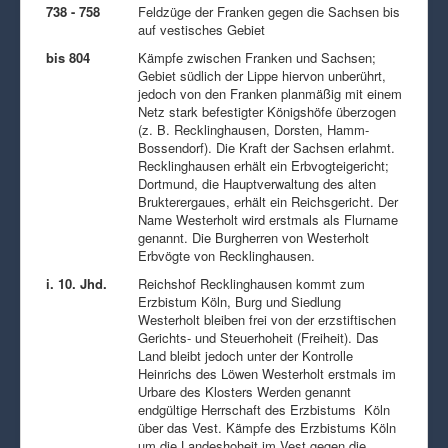
738 - 758
Feldzüge der Franken gegen die Sachsen bis
auf vestisches Gebiet
bis 804
Kämpfe zwischen Franken und Sachsen;
Gebiet südlich der Lippe hiervon unberührt,
jedoch von den Franken planmäßig mit einem
Netz stark befestigter Königshöfe überzogen
(z. B. Recklinghausen, Dorsten, Hamm-
Bossendorf). Die Kraft der Sachsen erlahmt.
Recklinghausen erhält ein Erbvogteigericht;
Dortmund, die Hauptverwaltung des alten
Brukterergaues, erhält ein Reichsgericht. Der
Name Westerholt wird erstmals als Flurname
genannt. Die Burgherren von Westerholt
Erbvögte von Recklinghausen.
i. 10. Jhd.
Reichshof Recklinghausen kommt zum
Erzbistum Köln, Burg und Siedlung
Westerholt bleiben frei von der erzstiftischen
Gerichts- und Steuerhoheit (Freiheit). Das
Land bleibt jedoch unter der Kontrolle
Heinrichs des Löwen Westerholt erstmals im
Urbare des Klosters Werden genannt
endgültige Herrschaft des Erzbistums Köln
über das Vest. Kämpfe des Erzbistums Köln
um die Landeshoheit im Vest gegen die