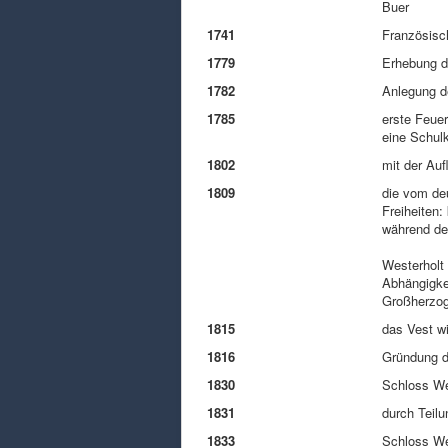
Buer
1741
Französisc
1779
Erhebung d
1782
Anlegung d
1785
erste Feuer
eine Schul
1802
mit der Au
1809
die vom de
Freiheiten:
während des
Westerholt 
Abhängigke
Großherzo
1815
das Vest w
1816
Gründung d
1830
Schloss Wes
1831
durch Teilu
1833
Schloss We