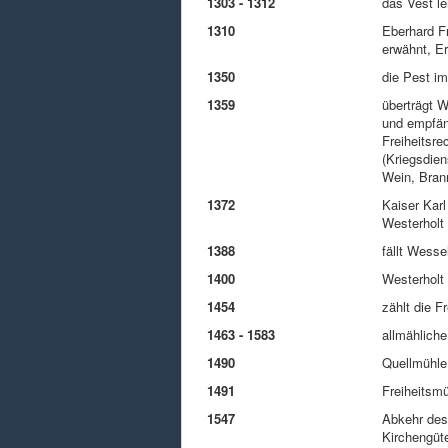
1303 - 1312
das Vest l
1310
Eberhard Fr
erwähnt, E
1350
die Pest im
1359
überträgt W
und empfäng
Freiheitsre
(Kriegsdien
Wein, Bran
1372
Kaiser Karl
Westerholt
1388
fällt Wess
1400
Westerholt 
1454
zählt die F
1463 - 1583
allmähliche
1490
Quellmühle
1491
Freiheitsmü
1547
Abkehr des
Kirchengüt