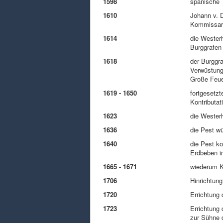
1598
spanische 
1610
Johann v. D
Kommissar 
1614
die Wester
Burggrafen
1618
der Burggra
Verwüstunge
Große Feue
1619 - 1650
fortgesetzt
Kontributa
1623
die Westerh
1636
die Pest wü
1640
die Pest ko
Erdbeben i
1665 - 1671
wiederum K
1706
Hinrichtun
1720
Errichtung
1723
Errichtung
zur Sühne 