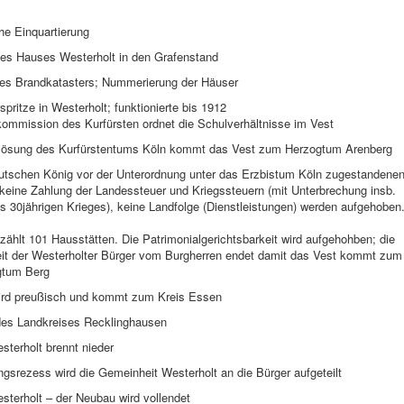
he Einquartierung
es Hauses Westerholt in den Grafenstand
es Brandkatasters; Nummerierung der Häuser
spritze in Westerholt; funktionierte bis 1912
kommission des Kurfürsten ordnet die Schulverhältnisse im Vest
flösung des Kurfürstentums Köln kommt das Vest zum Herzogtum Arenberg
utschen König vor der Unterordnung unter das Erzbistum Köln zugestandene
 keine Zahlung der Landessteuer und Kriegssteuern (mit Unterbrechung insb.
 30jährigen Krieges), keine Landfolge (Dienstleistungen) werden aufgehoben
zählt 101 Hausstätten. Die Patrimonialgerichtsbarkeit wird aufgehohben; die
it der Westerholter Bürger vom Burgherren endet damit das Vest kommt zum
gtum Berg
ird preußisch und kommt zum Kreis Essen
es Landkreises Recklinghausen
terholt brennt nieder
ngsrezess wird die Gemeinheit Westerholt an die Bürger aufgeteilt
sterholt – der Neubau wird vollendet