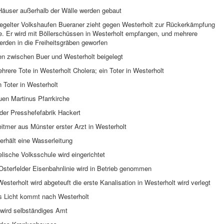
 Häuser außerhalb der Wälle werden gebaut
iegelter Volkshaufen Bueraner zieht gegen Westerholt zur Rückerkämpfung
e. Er wird mit Böllerschüssen in Westerholt empfangen, und mehrere
rden in die Freiheitsgräben geworfen
ten zwischen Buer und Westerholt beigelegt
rere Tote in Westerholt Cholera; ein Toter in Westerholt
 Toter in Westerholt
uen Martinus Pfarrkirche
der Presshefefabrik Hackert
itmer aus Münster erster Arzt in Westerholt
erhält eine Wasserleitung
lische Volksschule wird eingerichtet
sterfelder Eisenbahnlinie wird in Betrieb genommen
esterholt wird abgeteuft die erste Kanalisation in Westerholt wird verlegt
es Licht kommt nach Westerholt
 wird selbständiges Amt