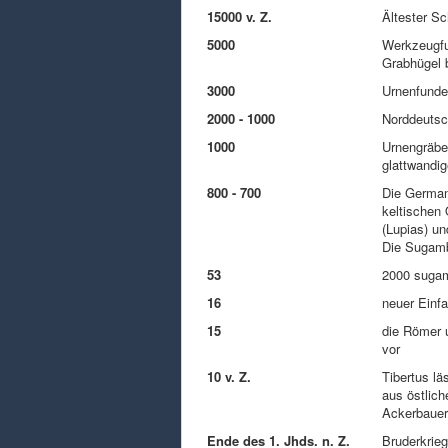
15000 v. Z.
Ältester S
5000
Werkzeugfu
Grabhügel 
3000
Urnenfunde
2000 - 1000
Norddeutsc
1000
Urnengräber
glattwandig
800 - 700
Die German
keltischen
(Lupias) u
Die Sugamb
53
2000 sugam
16
neuer Einfa
15
die Römer u
vor
10 v. Z.
Tibertus lä
aus östlich
Ackerbauer
Ende des 1. Jhds. n. Z.
Bruderkrie