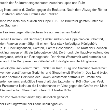
ereich der Brukterer eingeschränkt zwischen Lippe und Ruhr
ug Konstantins d. Großen gegen die Brukterer. Nach dem Abzug der Römer
 Brukterer unter den Einfluss der Franken
irche von Köln aus südlich der Lippe Fuß. Die Brukterer geraten unter die
 der Sachsen.
er Franken gegen die Sachsen bis auf vestisches Gebiet
schen Franken und Sachsen; Gebiet südlich der Lippe hiervon unberührt,
 den Franken planmäßig mit einem Netz stark befestigter Königshöfe
(z. B. Recklinghausen, Dorsten, Hamm-Bossendorf). Die Kraft der Sachsen
cklinghausen erhält ein Erbvogteigericht; Dortmund, die Hauptverwaltung des
erergaues, erhält ein Reichsgericht. Der Name Westerholt wird erstmals als
enannt. Die Burgherren von Westerholt Erbvögte von Recklinghausen.
Recklinghausen kommt zum Erzbistum Köln, Burg und Siedlung Westerholt
i von der erzstiftischen Gerichts- und Steuerhoheit (Freiheit). Das Land bleibt
r der Kontrolle Heinrichs des Löwen Westerholt erstmals im Urbare des
erden genannt endgültige Herrschaft des Erzbistums Köln über das Vest.
 Erzbistums Köln um die Landeshoheit im Vest gegen die Grafen von Mark
Die vestische Ritterschaft unterstützt hierbei Köln.
en von Westerholt erstmalig urkundlich genannt.
 der Festungswerke der Stadt Recklinghauen