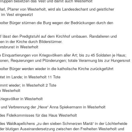
Truppen besetzen das Vest und damit auch Westerholt
arl, Pfarrer von Westerholt, wird als Landesdechant und geistlicher
im Vest eingesetzt
holter Bürger stürmen die Burg wegen der Bedrückungen durch den
f lässt den Predigtstuhl auf dem Kirchhof umbauen. Randalieren und
n in der Kirche durch Bilderstürmer.
rsbrunst in Westerholt
e Einquartierungen von Kriegsvölkern aller Art; bis zu 45 Soldaten je Haus;
tionen, Requierungen und Plünderungen; totale Verarmung bis zur Hungersnot
olter Bürger werden wieder in die katholische Kirche zurückgeführt
tet im Lande; in Westerholt 11 Tote
mmt wieder; in Westerholt 2 Tote
n Westerholt
riegsvölker in Westerholt
g und Verbrennung der „Hexe“ Anna Spiekermann in Westerholt
 des Fideikommisses für das Haus Westerholt
 des Waldkapellchens „zu den sieben Schmerzen Mariä“ in der Löchterheide
der blutigen Auseinandersetzung zwischen den Freiheiten Westerholt und