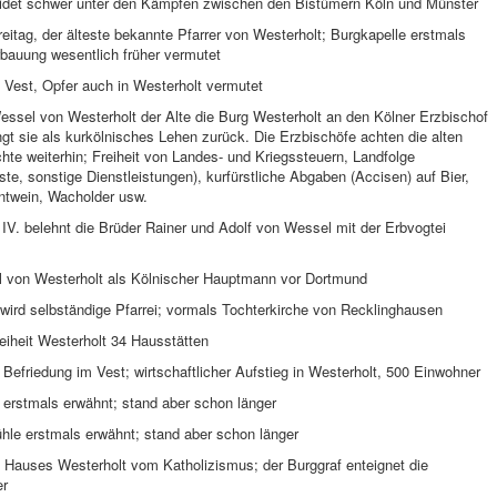
eidet schwer unter den Kämpfen zwischen den Bistümern Köln und Münster
eitag, der älteste bekannte Pfarrer von Westerholt; Burgkapelle erstmals
rbauung wesentlich früher vermutet
 Vest, Opfer auch in Westerholt vermutet
essel von Westerholt der Alte die Burg Westerholt an den Kölner Erzbischof
t sie als kurkölnisches Lehen zurück. Die Erzbischöfe achten die alten
chte weiterhin; Freiheit von Landes- und Kriegssteuern, Landfolge
ste, sonstige Dienstleistungen), kurfürstliche Abgaben (Accisen) auf Bier,
ntwein, Wacholder usw.
 IV. belehnt die Brüder Rainer und Adolf von Wessel mit der Erbvogtei
el von Westerholt als Kölnischer Hauptmann vor Dortmund
wird selbständige Pfarrei; vormals Tochterkirche von Recklinghausen
reiheit Westerholt 34 Hausstätten
 Befriedung im Vest; wirtschaftlicher Aufstieg in Westerholt, 500 Einwohner
 erstmals erwähnt; stand aber schon länger
hle erstmals erwähnt; stand aber schon länger
 Hauses Westerholt vom Katholizismus; der Burggraf enteignet die
er