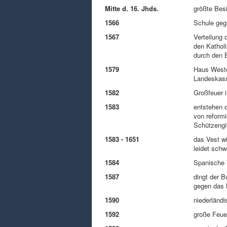
Mitte d. 16. Jhds.
größte Bes
1566
Schule geg
1567
Verteilung 
den Katholi
durch den 
1579
Haus Wester
Landeskas
1582
Großfeuer i
1583
entstehen d
von reformi
Schützengi
1583 - 1651
das Vest wi
leidet sch
1584
Spanische 
1587
dingt der 
gegen das 
1590
niederländ
1592
große Feue