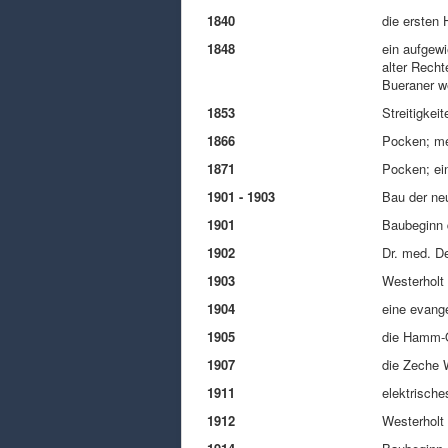
1840
die ersten
1848
ein aufgew
alter Recht
Bueraner we
1853
Streitigkei
1866
Pocken; meh
1871
Pocken; ein
1901 - 1903
Bau der ne
1901
Baubeginn 
1902
Dr. med. De
1903
Westerholt 
1904
eine evange
1905
die Hamm-O
1907
die Zeche W
1911
elektrisch
1912
Westerholt