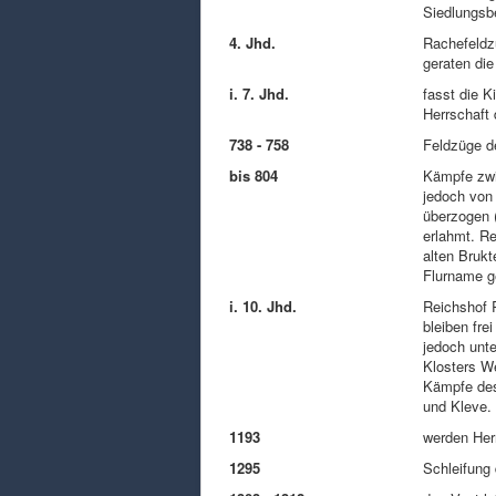
Siedlungsb
4. Jhd.
Rachefeldz
geraten die
i. 7. Jhd.
fasst die K
Herrschaft
738 - 758
Feldzüge d
bis 804
Kämpfe zwi
jedoch von
überzogen 
erlahmt. Re
alten Brukt
Flurname g
i. 10. Jhd.
Reichshof 
bleiben fre
jedoch unte
Klosters W
Kämpfe des
und Kleve. 
1193
werden Herr
1295
Schleifung