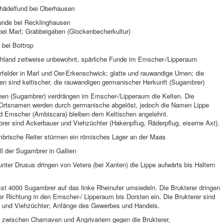
chädelfund bei Oberhausen
nde bei Recklinghausen
bei Marl; Grabbeigaben (Glockenbecherkultur)
 bei Bottrop
hland zeitweise unbewohnt, spärliche Funde im Emscher-/Lipperaum
felder in Marl und Oer-Erkenschwick; glatte und rauwandige Urnen; die
en sind keltischer, die rauwandigen germanischer Herkunft (Sugambrer)
en (Sugambrer) verdrängen im Emscher-/Lipperaum die Kelten. Die
 Ortsnamen werden durch germanische abgelöst, jedoch die Namen Lippe
nd Emscher (Ambiscara) bleiben dem Keltischen angelehnt.
rer sind Ackerbauer und Viehzüchter (Hakenpflug, Räderpflug, eiserne Axt).
brische Reiter stürmen ein römisches Lager an der Maas
ll der Sugambrer in Gallien
nter Drusus dringen von Vetera (bei Xanten) die Lippe aufwärts bis Haltern
sst 4000 Sugambrer auf das linke Rheinufer umsiedeln. Die Brukterer dringen
er Richtung in den Emscher-/ Lipperaum bis Dorsten ein. Die Brukterer sind
 und Viehzüchter; Anfänge des Gewerbes und Handels.
g zwischen Chamaven und Angrivariern gegen die Brukterer,