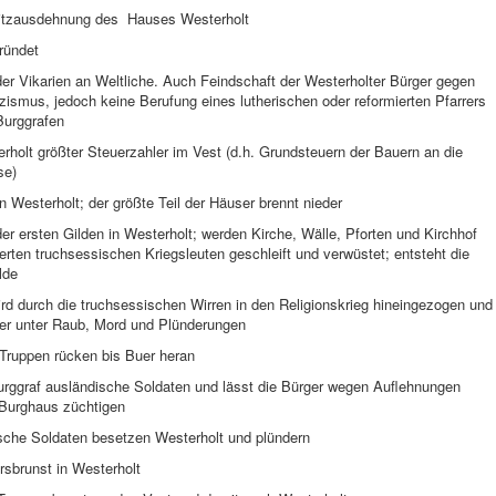
itzausdehnung des Hauses Westerholt
ründet
der Vikarien an Weltliche. Auch Feindschaft der Westerholter Bürger gegen
zismus, jedoch keine Berufung eines lutherischen oder reformierten Pfarrers
Burggrafen
holt größter Steuerzahler im Vest (d.h. Grundsteuern der Bauern an die
se)
n Westerholt; der größte Teil der Häuser brennt nieder
er ersten Gilden in Westerholt; werden Kirche, Wälle, Pforten und Kirchhof
erten truchsessischen Kriegsleuten geschleift und verwüstet; entsteht die
lde
rd durch die truchsessischen Wirren in den Religionskrieg hineingezogen und
wer unter Raub, Mord und Plünderungen
Truppen rücken bis Buer heran
Burggraf ausländische Soldaten und lässt die Bürger wegen Auflehnungen
Burghaus züchtigen
ische Soldaten besetzen Westerholt und plündern
rsbrunst in Westerholt