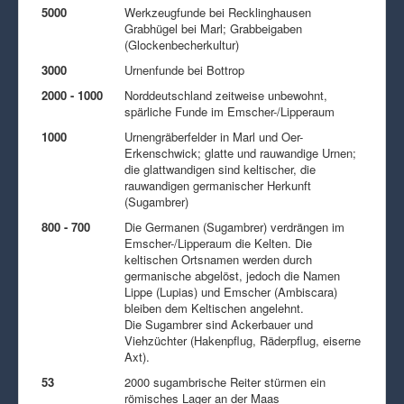
5000
Werkzeugfunde bei Recklinghausen
Grabhügel bei Marl; Grabbeigaben
(Glockenbecherkultur)
3000
Urnenfunde bei Bottrop
2000 - 1000
Norddeutschland zeitweise unbewohnt,
spärliche Funde im Emscher-/Lipperaum
1000
Urnengräberfelder in Marl und Oer-
Erkenschwick; glatte und rauwandige Urnen;
die glattwandigen sind keltischer, die
rauwandigen germanischer Herkunft
(Sugambrer)
800 - 700
Die Germanen (Sugambrer) verdrängen im
Emscher-/Lipperaum die Kelten. Die
keltischen Ortsnamen werden durch
germanische abgelöst, jedoch die Namen
Lippe (Lupias) und Emscher (Ambiscara)
bleiben dem Keltischen angelehnt.
Die Sugambrer sind Ackerbauer und
Viehzüchter (Hakenpflug, Räderpflug, eiserne
Axt).
53
2000 sugambrische Reiter stürmen ein
römisches Lager an der Maas