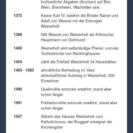
kurfürstliche Abgaben (Accisen) auf Bier,
Wein, Branntwein, Wacholder usw.
1372
Kaiser Karl IV. belehnt die Brüder Rainer und
Adolf von Wessel mit der Erbvogtei
Westerholt
1388
fällt Wessel von Westerholt als Kölnischer
Hauptmann vor Dortmund
1400
Westerholt wird selbständige Pfarrei; vormals
Tochterkirche von Recklinghausen
1454
zählt die Freiheit Westerholt 34 Hausstätten
1463 - 1583
allmähliche Befriedung im Vest;
wirtschaftlicher Aufstieg in Westerholt, 500
Einwohner
1490
Quellmühle erstmals erwähnt; stand aber
schon länger
1491
Freiheitsmühle erstmals erwähnt; stand aber
schon länger
1547
Abkehr des Hauses Westerholt vom
Katholizismus; der Burggraf enteignet die
Kirchengüter