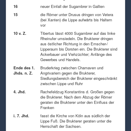
16
neuer Einfall der Sugambrer in Gallien
15
die Römer unter Drusus dringen von Vetera
(bei Xanten) die Lippe aufwärts bis Haltern
vor
10 v. Z.
Tibertus lässt 4000 Sugambrer auf das linke
Rheinufer umsiedeln. Die Brukterer dringen
aus östlicher Richtung in den Emscher-/
Lipperaum bis Dorsten ein. Die Brukterer sind
Ackerbauer und Viehzüchter; Anfänge des
Gewerbes und Handels.
Ende des 1.
Bruderkrieg zwischen Chamaven und
Jhds. n. Z.
Angrivariern gegen die Brukterer,
Siedlungsbereich der Brukterer eingeschränkt
zwischen Lippe und Ruhr
4. Jhd.
Rachefeldzug Konstantins d. Großen gegen
die Brukterer. Nach dem Abzug der Römer
geraten die Brukterer unter den Einfluss der
Franken
i. 7. Jhd.
fasst die Kirche von Köln aus südlich der
Lippe Fuß. Die Brukterer geraten unter die
Herrschaft der Sachsen.