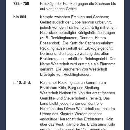
738 - 758
Feldzüge der Franken gegen die Sachsen bis
auf vestisches Gebiet
bis 804
Kämpfe zwischen Franken und Sachsen;
Gebiet südlich der Lippe hiervon unberührt,
jedoch von den Franken planmäßig mit einem
Netz stark befestigter Königshöfe überzogen
(z. B. Recklinghausen, Dorsten, Hamm-
Bossendorf). Die Kraft der Sachsen erlahmt.
Recklinghausen erhält ein Erbvogteigericht;
Dortmund, die Hauptverwaltung des alten
Brukterergaues, erhält ein Reichsgericht. Der
Name Westerholt wird erstmals als Flurname
genannt. Die Burgherren von Westerholt
Erbvögte von Recklinghausen.
i. 10. Jhd.
Reichshof Recklinghausen kommt zum
Erzbistum Köln, Burg und Siedlung
Westerholt bleiben frei von der erzstiftischen
Gerichts- und Steuerhoheit (Freiheit). Das
Land bleibt jedoch unter der Kontrolle
Heinrichs des Löwen Westerholt erstmals im
Urbare des Klosters Werden genannt
endgültige Herrschaft des Erzbistums Köln
über das Vest. Kämpfe des Erzbistums Köln
um die Landeshoheit im Vest gegen die