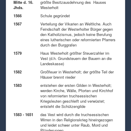
Mitte d. 16.
größte Besitzausdehnung des Hauses
Jhds.
Westerholt
1566
Schule gegründet
1567
Verteilung der Vikarien an Weltliche. Auch
Feindschaft der Westerholter Bürger gegen
den Katholizismus, jedoch keine Berufung
eines lutherischen oder reformierten Pfarrers
durch den Burggrafen
1579
Haus Westerholt größter Steuerzahler im
Vest (d.h. Grundsteuern der Bauern an die
Landeskasse)
1582
Großfeuer in Westerholt; der größte Teil der
Häuser brennt nieder
1583
entstehen der ersten Gilden in Westerholt;
werden Kirche, Wälle, Pforten und Kirchhof
von reformierten truchsessischen
Kriegsleuten geschleift und verwüstet;
entsteht die Schützengilde
1583 - 1651
das Vest wird durch die truchsessischen
Wirren in den Religionskrieg hineingezogen
und leidet schwer unter Raub, Mord und
Plünderungen