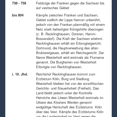
738 - 758
Feldzüge der Franken gegen die Sachsen bis
auf vestisches Gebiet
bis 804
Kämpfe zwischen Franken und Sachsen;
Gebiet südlich der Lippe hiervon unberührt,
jedoch von den Franken planmäßig mit einem
Netz stark befestigter Königshöfe überzogen
(z. B. Recklinghausen, Dorsten, Hamm-
Bossendorf). Die Kraft der Sachsen erlahmt.
Recklinghausen erhält ein Erbvogteigericht;
Dortmund, die Hauptverwaltung des alten
Brukterergaues, erhält ein Reichsgericht. Der
Name Westerholt wird erstmals als Flurname
genannt. Die Burgherren von Westerholt
Erbvögte von Recklinghausen.
i. 10. Jhd.
Reichshof Recklinghausen kommt zum
Erzbistum Köln, Burg und Siedlung
Westerholt bleiben frei von der erzstiftischen
Gerichts- und Steuerhoheit (Freiheit). Das
Land bleibt jedoch unter der Kontrolle
Heinrichs des Löwen Westerholt erstmals im
Urbare des Klosters Werden genannt
endgültige Herrschaft des Erzbistums Köln
über das Vest. Kämpfe des Erzbistums Köln
um die Landeshoheit im Vest gegen die