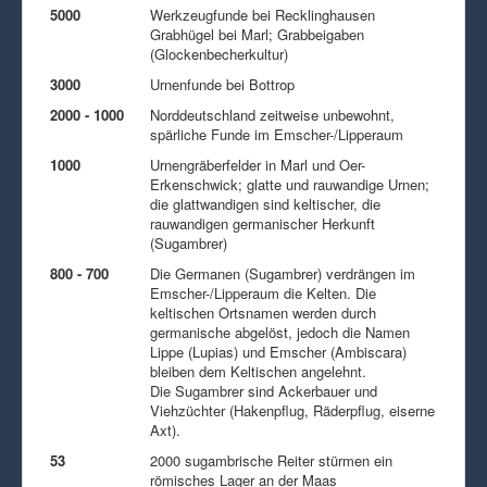
5000
Werkzeugfunde bei Recklinghausen
Grabhügel bei Marl; Grabbeigaben
(Glockenbecherkultur)
3000
Urnenfunde bei Bottrop
2000 - 1000
Norddeutschland zeitweise unbewohnt,
spärliche Funde im Emscher-/Lipperaum
1000
Urnengräberfelder in Marl und Oer-
Erkenschwick; glatte und rauwandige Urnen;
die glattwandigen sind keltischer, die
rauwandigen germanischer Herkunft
(Sugambrer)
800 - 700
Die Germanen (Sugambrer) verdrängen im
Emscher-/Lipperaum die Kelten. Die
keltischen Ortsnamen werden durch
germanische abgelöst, jedoch die Namen
Lippe (Lupias) und Emscher (Ambiscara)
bleiben dem Keltischen angelehnt.
Die Sugambrer sind Ackerbauer und
Viehzüchter (Hakenpflug, Räderpflug, eiserne
Axt).
53
2000 sugambrische Reiter stürmen ein
römisches Lager an der Maas