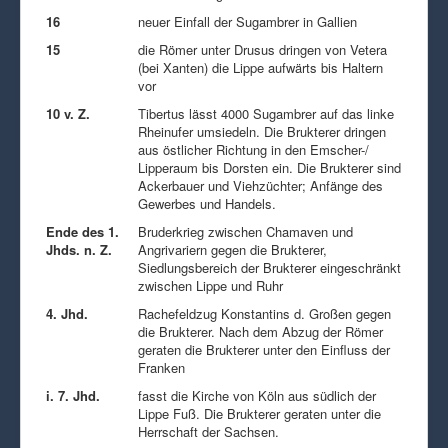
16
neuer Einfall der Sugambrer in Gallien
15
die Römer unter Drusus dringen von Vetera
(bei Xanten) die Lippe aufwärts bis Haltern
vor
10 v. Z.
Tibertus lässt 4000 Sugambrer auf das linke
Rheinufer umsiedeln. Die Brukterer dringen
aus östlicher Richtung in den Emscher-/
Lipperaum bis Dorsten ein. Die Brukterer sind
Ackerbauer und Viehzüchter; Anfänge des
Gewerbes und Handels.
Ende des 1.
Bruderkrieg zwischen Chamaven und
Jhds. n. Z.
Angrivariern gegen die Brukterer,
Siedlungsbereich der Brukterer eingeschränkt
zwischen Lippe und Ruhr
4. Jhd.
Rachefeldzug Konstantins d. Großen gegen
die Brukterer. Nach dem Abzug der Römer
geraten die Brukterer unter den Einfluss der
Franken
i. 7. Jhd.
fasst die Kirche von Köln aus südlich der
Lippe Fuß. Die Brukterer geraten unter die
Herrschaft der Sachsen.