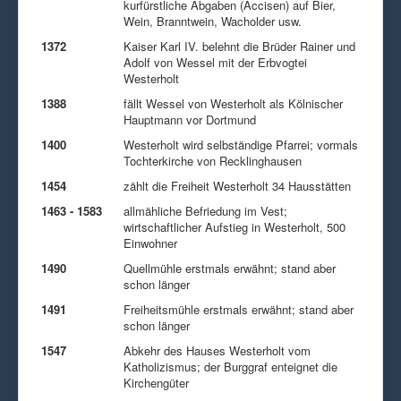
kurfürstliche Abgaben (Accisen) auf Bier,
Wein, Branntwein, Wacholder usw.
1372
Kaiser Karl IV. belehnt die Brüder Rainer und
Adolf von Wessel mit der Erbvogtei
Westerholt
1388
fällt Wessel von Westerholt als Kölnischer
Hauptmann vor Dortmund
1400
Westerholt wird selbständige Pfarrei; vormals
Tochterkirche von Recklinghausen
1454
zählt die Freiheit Westerholt 34 Hausstätten
1463 - 1583
allmähliche Befriedung im Vest;
wirtschaftlicher Aufstieg in Westerholt, 500
Einwohner
1490
Quellmühle erstmals erwähnt; stand aber
schon länger
1491
Freiheitsmühle erstmals erwähnt; stand aber
schon länger
1547
Abkehr des Hauses Westerholt vom
Katholizismus; der Burggraf enteignet die
Kirchengüter