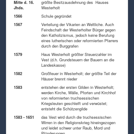
Mitte d. 16.
größte Besitzausdehnung des Hauses
Jhds.
Westerholt
1566
Schule gegründet
1567
Verteilung der Vikarien an Weltliche. Auch
Feindschaft der Westerholter Bürger gegen
den Katholizismus, jedoch keine Berufung
eines lutherischen oder reformierten Pfarrers
durch den Burggrafen
1579
Haus Westerholt größter Steuerzahler im
Vest (d.h. Grundsteuern der Bauern an die
Landeskasse)
1582
Großfeuer in Westerholt; der größte Teil der
Häuser brennt nieder
1583
entstehen der ersten Gilden in Westerholt;
werden Kirche, Wälle, Pforten und Kirchhof
von reformierten truchsessischen
Kriegsleuten geschleift und verwüstet;
entsteht die Schützengilde
1583 - 1651
das Vest wird durch die truchsessischen
Wirren in den Religionskrieg hineingezogen
und leidet schwer unter Raub, Mord und
Plünderungen