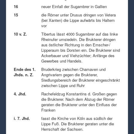
16
neuer Einfall der Sugambrer in Gallien
15
die Römer unter Drusus dringen von Vetera
(bei Xanten) die Lippe aufwärts bis Haltern
vor
10 v. Z.
Tibertus lässt 4000 Sugambrer auf das linke
Rheinufer umsiedeln. Die Brukterer dringen
aus östlicher Richtung in den Emscher-/
Lipperaum bis Dorsten ein. Die Brukterer sind
Ackerbauer und Viehzüchter; Anfänge des
Gewerbes und Handels.
Ende des 1.
Bruderkrieg zwischen Chamaven und
Jhds. n. Z.
Angrivariern gegen die Brukterer,
Siedlungsbereich der Brukterer eingeschränkt
zwischen Lippe und Ruhr
4. Jhd.
Rachefeldzug Konstantins d. Großen gegen
die Brukterer. Nach dem Abzug der Römer
geraten die Brukterer unter den Einfluss der
Franken
i. 7. Jhd.
fasst die Kirche von Köln aus südlich der
Lippe Fuß. Die Brukterer geraten unter die
Herrschaft der Sachsen.