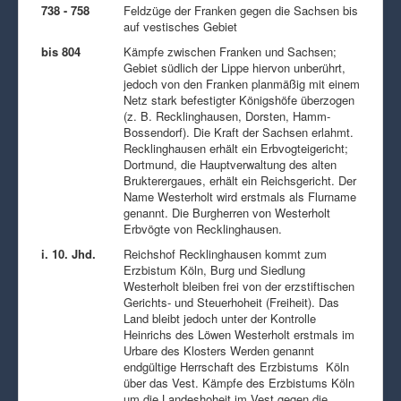
738 - 758
Feldzüge der Franken gegen die Sachsen bis
auf vestisches Gebiet
bis 804
Kämpfe zwischen Franken und Sachsen;
Gebiet südlich der Lippe hiervon unberührt,
jedoch von den Franken planmäßig mit einem
Netz stark befestigter Königshöfe überzogen
(z. B. Recklinghausen, Dorsten, Hamm-
Bossendorf). Die Kraft der Sachsen erlahmt.
Recklinghausen erhält ein Erbvogteigericht;
Dortmund, die Hauptverwaltung des alten
Brukterergaues, erhält ein Reichsgericht. Der
Name Westerholt wird erstmals als Flurname
genannt. Die Burgherren von Westerholt
Erbvögte von Recklinghausen.
i. 10. Jhd.
Reichshof Recklinghausen kommt zum
Erzbistum Köln, Burg und Siedlung
Westerholt bleiben frei von der erzstiftischen
Gerichts- und Steuerhoheit (Freiheit). Das
Land bleibt jedoch unter der Kontrolle
Heinrichs des Löwen Westerholt erstmals im
Urbare des Klosters Werden genannt
endgültige Herrschaft des Erzbistums Köln
über das Vest. Kämpfe des Erzbistums Köln
um die Landeshoheit im Vest gegen die