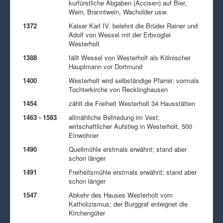
kurfürstliche Abgaben (Accisen) auf Bier,
Wein, Branntwein, Wacholder usw.
1372
Kaiser Karl IV. belehnt die Brüder Rainer und
Adolf von Wessel mit der Erbvogtei
Westerholt
1388
fällt Wessel von Westerholt als Kölnischer
Hauptmann vor Dortmund
1400
Westerholt wird selbständige Pfarrei; vormals
Tochterkirche von Recklinghausen
1454
zählt die Freiheit Westerholt 34 Hausstätten
1463 - 1583
allmähliche Befriedung im Vest;
wirtschaftlicher Aufstieg in Westerholt, 500
Einwohner
1490
Quellmühle erstmals erwähnt; stand aber
schon länger
1491
Freiheitsmühle erstmals erwähnt; stand aber
schon länger
1547
Abkehr des Hauses Westerholt vom
Katholizismus; der Burggraf enteignet die
Kirchengüter