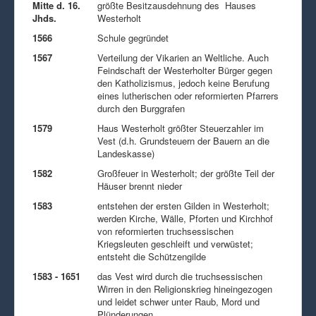
Mitte d. 16.
größte Besitzausdehnung des Hauses
Jhds.
Westerholt
1566
Schule gegründet
1567
Verteilung der Vikarien an Weltliche. Auch
Feindschaft der Westerholter Bürger gegen
den Katholizismus, jedoch keine Berufung
eines lutherischen oder reformierten Pfarrers
durch den Burggrafen
1579
Haus Westerholt größter Steuerzahler im
Vest (d.h. Grundsteuern der Bauern an die
Landeskasse)
1582
Großfeuer in Westerholt; der größte Teil der
Häuser brennt nieder
1583
entstehen der ersten Gilden in Westerholt;
werden Kirche, Wälle, Pforten und Kirchhof
von reformierten truchsessischen
Kriegsleuten geschleift und verwüstet;
entsteht die Schützengilde
1583 - 1651
das Vest wird durch die truchsessischen
Wirren in den Religionskrieg hineingezogen
und leidet schwer unter Raub, Mord und
Plünderungen