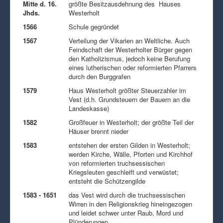
Mitte d. 16.
größte Besitzausdehnung des Hauses
Jhds.
Westerholt
1566
Schule gegründet
1567
Verteilung der Vikarien an Weltliche. Auch
Feindschaft der Westerholter Bürger gegen
den Katholizismus, jedoch keine Berufung
eines lutherischen oder reformierten Pfarrers
durch den Burggrafen
1579
Haus Westerholt größter Steuerzahler im
Vest (d.h. Grundsteuern der Bauern an die
Landeskasse)
1582
Großfeuer in Westerholt; der größte Teil der
Häuser brennt nieder
1583
entstehen der ersten Gilden in Westerholt;
werden Kirche, Wälle, Pforten und Kirchhof
von reformierten truchsessischen
Kriegsleuten geschleift und verwüstet;
entsteht die Schützengilde
1583 - 1651
das Vest wird durch die truchsessischen
Wirren in den Religionskrieg hineingezogen
und leidet schwer unter Raub, Mord und
Plünderungen