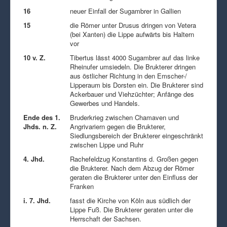
16
neuer Einfall der Sugambrer in Gallien
15
die Römer unter Drusus dringen von Vetera
(bei Xanten) die Lippe aufwärts bis Haltern
vor
10 v. Z.
Tibertus lässt 4000 Sugambrer auf das linke
Rheinufer umsiedeln. Die Brukterer dringen
aus östlicher Richtung in den Emscher-/
Lipperaum bis Dorsten ein. Die Brukterer sind
Ackerbauer und Viehzüchter; Anfänge des
Gewerbes und Handels.
Ende des 1.
Bruderkrieg zwischen Chamaven und
Jhds. n. Z.
Angrivariern gegen die Brukterer,
Siedlungsbereich der Brukterer eingeschränkt
zwischen Lippe und Ruhr
4. Jhd.
Rachefeldzug Konstantins d. Großen gegen
die Brukterer. Nach dem Abzug der Römer
geraten die Brukterer unter den Einfluss der
Franken
i. 7. Jhd.
fasst die Kirche von Köln aus südlich der
Lippe Fuß. Die Brukterer geraten unter die
Herrschaft der Sachsen.