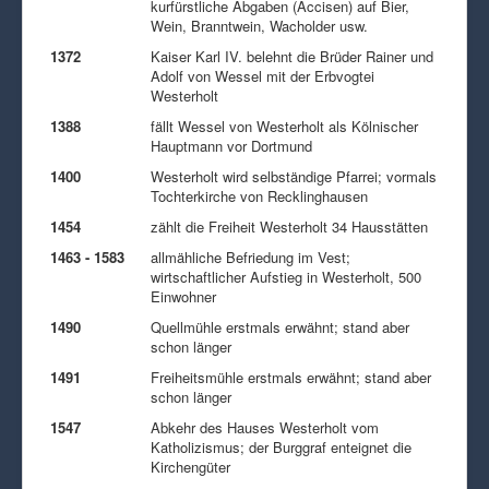
kurfürstliche Abgaben (Accisen) auf Bier,
Wein, Branntwein, Wacholder usw.
1372
Kaiser Karl IV. belehnt die Brüder Rainer und
Adolf von Wessel mit der Erbvogtei
Westerholt
1388
fällt Wessel von Westerholt als Kölnischer
Hauptmann vor Dortmund
1400
Westerholt wird selbständige Pfarrei; vormals
Tochterkirche von Recklinghausen
1454
zählt die Freiheit Westerholt 34 Hausstätten
1463 - 1583
allmähliche Befriedung im Vest;
wirtschaftlicher Aufstieg in Westerholt, 500
Einwohner
1490
Quellmühle erstmals erwähnt; stand aber
schon länger
1491
Freiheitsmühle erstmals erwähnt; stand aber
schon länger
1547
Abkehr des Hauses Westerholt vom
Katholizismus; der Burggraf enteignet die
Kirchengüter