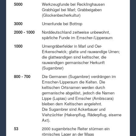
5000
Werkzeugfunde bei Recklinghausen
Grabhügel bei Marl; Grabbeigaben
(Glockenbecherkultur)
3000
Urnenfunde bei Bottrop
2000 - 1000
Norddeutschland zeitweise unbewohnt,
spärliche Funde im Emscher-/Lipperaum
1000
Urnengräberfelder in Marl und Oer-
Erkenschwick; glatte und rauwandige Urnen;
die glattwandigen sind keltischer, die
rauwandigen germanischer Herkunft
(Sugambrer)
800 - 700
Die Germanen (Sugambrer) verdrängen im
Emscher-/Lipperaum die Kelten. Die
keltischen Ortsnamen werden durch
germanische abgelöst, jedoch die Namen
Lippe (Lupias) und Emscher (Ambiscara)
bleiben dem Keltischen angelehnt.
Die Sugambrer sind Ackerbauer und
Viehzüchter (Hakenpflug, Räderpflug, eiserne
Axt).
53
2000 sugambrische Reiter stürmen ein
römisches Lager an der Maas