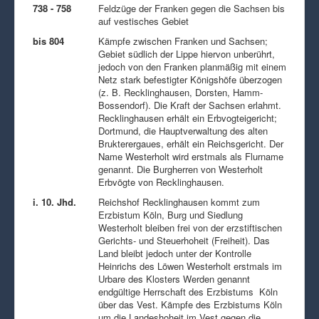
738 - 758
Feldzüge der Franken gegen die Sachsen bis
auf vestisches Gebiet
bis 804
Kämpfe zwischen Franken und Sachsen;
Gebiet südlich der Lippe hiervon unberührt,
jedoch von den Franken planmäßig mit einem
Netz stark befestigter Königshöfe überzogen
(z. B. Recklinghausen, Dorsten, Hamm-
Bossendorf). Die Kraft der Sachsen erlahmt.
Recklinghausen erhält ein Erbvogteigericht;
Dortmund, die Hauptverwaltung des alten
Brukterergaues, erhält ein Reichsgericht. Der
Name Westerholt wird erstmals als Flurname
genannt. Die Burgherren von Westerholt
Erbvögte von Recklinghausen.
i. 10. Jhd.
Reichshof Recklinghausen kommt zum
Erzbistum Köln, Burg und Siedlung
Westerholt bleiben frei von der erzstiftischen
Gerichts- und Steuerhoheit (Freiheit). Das
Land bleibt jedoch unter der Kontrolle
Heinrichs des Löwen Westerholt erstmals im
Urbare des Klosters Werden genannt
endgültige Herrschaft des Erzbistums Köln
über das Vest. Kämpfe des Erzbistums Köln
um die Landeshoheit im Vest gegen die