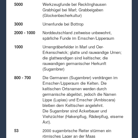
5000
Werkzeugfunde bei Recklinghausen
Grabhügel bei Marl; Grabbeigaben
(Glockenbecherkultur)
3000
Urnenfunde bei Bottrop
2000 - 1000
Norddeutschland zeitweise unbewohnt,
spärliche Funde im Emscher-/Lipperaum
1000
Urnengräberfelder in Marl und Oer-
Erkenschwick; glatte und rauwandige Urnen;
die glattwandigen sind keltischer, die
rauwandigen germanischer Herkunft
(Sugambrer)
800 - 700
Die Germanen (Sugambrer) verdrängen im
Emscher-/Lipperaum die Kelten. Die
keltischen Ortsnamen werden durch
germanische abgelöst, jedoch die Namen
Lippe (Lupias) und Emscher (Ambiscara)
bleiben dem Keltischen angelehnt.
Die Sugambrer sind Ackerbauer und
Viehzüchter (Hakenpflug, Räderpflug, eiserne
Axt).
53
2000 sugambrische Reiter stürmen ein
römisches Lager an der Maas