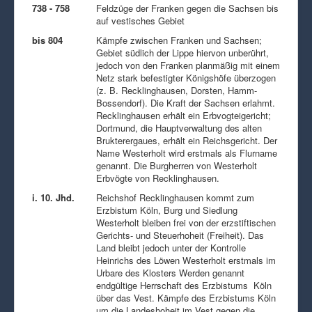
738 - 758
Feldzüge der Franken gegen die Sachsen bis
auf vestisches Gebiet
bis 804
Kämpfe zwischen Franken und Sachsen;
Gebiet südlich der Lippe hiervon unberührt,
jedoch von den Franken planmäßig mit einem
Netz stark befestigter Königshöfe überzogen
(z. B. Recklinghausen, Dorsten, Hamm-
Bossendorf). Die Kraft der Sachsen erlahmt.
Recklinghausen erhält ein Erbvogteigericht;
Dortmund, die Hauptverwaltung des alten
Brukterergaues, erhält ein Reichsgericht. Der
Name Westerholt wird erstmals als Flurname
genannt. Die Burgherren von Westerholt
Erbvögte von Recklinghausen.
i. 10. Jhd.
Reichshof Recklinghausen kommt zum
Erzbistum Köln, Burg und Siedlung
Westerholt bleiben frei von der erzstiftischen
Gerichts- und Steuerhoheit (Freiheit). Das
Land bleibt jedoch unter der Kontrolle
Heinrichs des Löwen Westerholt erstmals im
Urbare des Klosters Werden genannt
endgültige Herrschaft des Erzbistums Köln
über das Vest. Kämpfe des Erzbistums Köln
um die Landeshoheit im Vest gegen die