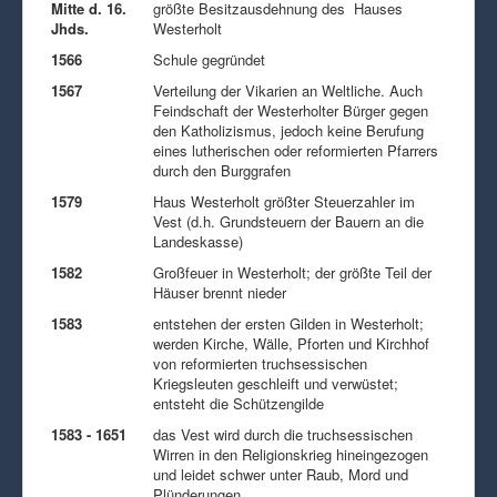
Mitte d. 16.
größte Besitzausdehnung des Hauses
Jhds.
Westerholt
1566
Schule gegründet
1567
Verteilung der Vikarien an Weltliche. Auch
Feindschaft der Westerholter Bürger gegen
den Katholizismus, jedoch keine Berufung
eines lutherischen oder reformierten Pfarrers
durch den Burggrafen
1579
Haus Westerholt größter Steuerzahler im
Vest (d.h. Grundsteuern der Bauern an die
Landeskasse)
1582
Großfeuer in Westerholt; der größte Teil der
Häuser brennt nieder
1583
entstehen der ersten Gilden in Westerholt;
werden Kirche, Wälle, Pforten und Kirchhof
von reformierten truchsessischen
Kriegsleuten geschleift und verwüstet;
entsteht die Schützengilde
1583 - 1651
das Vest wird durch die truchsessischen
Wirren in den Religionskrieg hineingezogen
und leidet schwer unter Raub, Mord und
Plünderungen