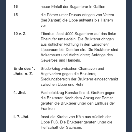
16
neuer Einfall der Sugambrer in Gallien
15
die Römer unter Drusus dringen von Vetera
(bei Xanten) die Lippe aufwärts bis Haltern
vor
10 v. Z.
Tibertus lässt 4000 Sugambrer auf das linke
Rheinufer umsiedeln. Die Brukterer dringen
aus östlicher Richtung in den Emscher-/
Lipperaum bis Dorsten ein. Die Brukterer sind
Ackerbauer und Viehzüchter; Anfänge des
Gewerbes und Handels.
Ende des 1.
Bruderkrieg zwischen Chamaven und
Jhds. n. Z.
Angrivariern gegen die Brukterer,
Siedlungsbereich der Brukterer eingeschränkt
zwischen Lippe und Ruhr
4. Jhd.
Rachefeldzug Konstantins d. Großen gegen
die Brukterer. Nach dem Abzug der Römer
geraten die Brukterer unter den Einfluss der
Franken
i. 7. Jhd.
fasst die Kirche von Köln aus südlich der
Lippe Fuß. Die Brukterer geraten unter die
Herrschaft der Sachsen.