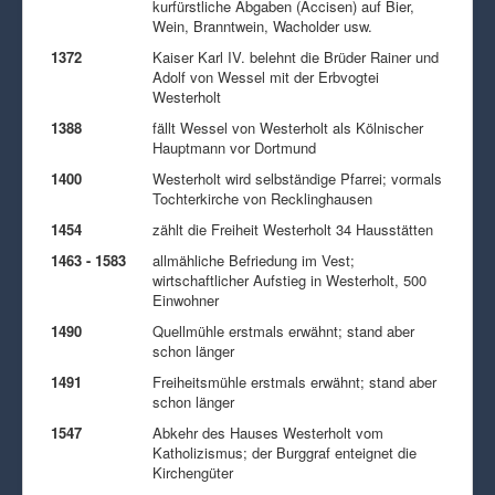
kurfürstliche Abgaben (Accisen) auf Bier,
Wein, Branntwein, Wacholder usw.
1372
Kaiser Karl IV. belehnt die Brüder Rainer und
Adolf von Wessel mit der Erbvogtei
Westerholt
1388
fällt Wessel von Westerholt als Kölnischer
Hauptmann vor Dortmund
1400
Westerholt wird selbständige Pfarrei; vormals
Tochterkirche von Recklinghausen
1454
zählt die Freiheit Westerholt 34 Hausstätten
1463 - 1583
allmähliche Befriedung im Vest;
wirtschaftlicher Aufstieg in Westerholt, 500
Einwohner
1490
Quellmühle erstmals erwähnt; stand aber
schon länger
1491
Freiheitsmühle erstmals erwähnt; stand aber
schon länger
1547
Abkehr des Hauses Westerholt vom
Katholizismus; der Burggraf enteignet die
Kirchengüter