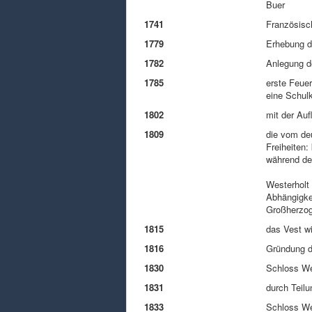
Buer
1741
Französisc
1779
Erhebung d
1782
Anlegung d
1785
erste Feuer
eine Schul
1802
mit der Au
1809
die vom de
Freiheiten:
während des
Westerholt 
Abhängigke
Großherzo
1815
das Vest w
1816
Gründung d
1830
Schloss Wes
1831
durch Teilu
1833
Schloss We