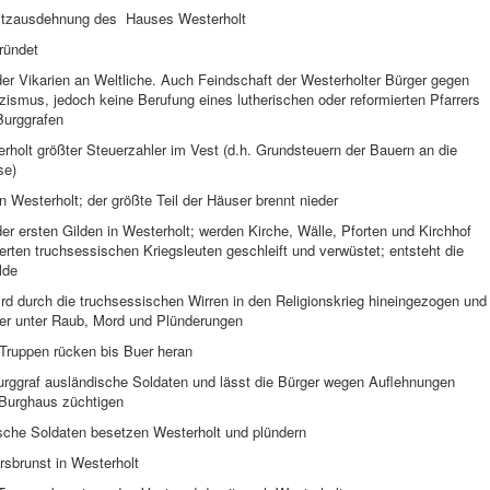
itzausdehnung des Hauses Westerholt
ründet
der Vikarien an Weltliche. Auch Feindschaft der Westerholter Bürger gegen
zismus, jedoch keine Berufung eines lutherischen oder reformierten Pfarrers
Burggrafen
holt größter Steuerzahler im Vest (d.h. Grundsteuern der Bauern an die
se)
n Westerholt; der größte Teil der Häuser brennt nieder
er ersten Gilden in Westerholt; werden Kirche, Wälle, Pforten und Kirchhof
erten truchsessischen Kriegsleuten geschleift und verwüstet; entsteht die
lde
rd durch die truchsessischen Wirren in den Religionskrieg hineingezogen und
wer unter Raub, Mord und Plünderungen
Truppen rücken bis Buer heran
Burggraf ausländische Soldaten und lässt die Bürger wegen Auflehnungen
Burghaus züchtigen
ische Soldaten besetzen Westerholt und plündern
rsbrunst in Westerholt