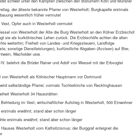
eidet schwer unter den Kämpfen zwischen den Bistümern Köln und Münster
eitag, der älteste bekannte Pfarrer von Westerholt; Burgkapelle erstmals
rbauung wesentlich früher vermutet
 Vest, Opfer auch in Westerholt vermutet
essel von Westerholt der Alte die Burg Westerholt an den Kölner Erzbischof
t sie als kurkölnisches Lehen zurück. Die Erzbischöfe achten die alten
chte weiterhin; Freiheit von Landes- und Kriegssteuern, Landfolge
ste, sonstige Dienstleistungen), kurfürstliche Abgaben (Accisen) auf Bier,
ntwein, Wacholder usw.
 IV. belehnt die Brüder Rainer und Adolf von Wessel mit der Erbvogtei
el von Westerholt als Kölnischer Hauptmann vor Dortmund
wird selbständige Pfarrei; vormals Tochterkirche von Recklinghausen
reiheit Westerholt 34 Hausstätten
 Befriedung im Vest; wirtschaftlicher Aufstieg in Westerholt, 500 Einwohner
 erstmals erwähnt; stand aber schon länger
hle erstmals erwähnt; stand aber schon länger
 Hauses Westerholt vom Katholizismus; der Burggraf enteignet die
er