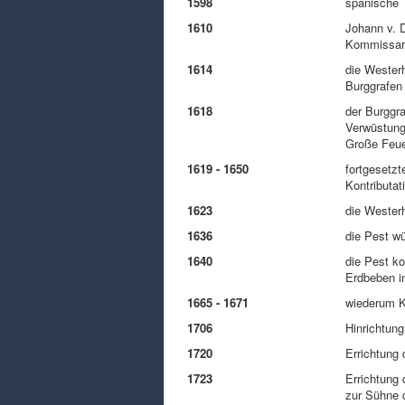
1598
spanische 
1610
Johann v. D
Kommissar 
1614
die Wester
Burggrafen
1618
der Burggra
Verwüstunge
Große Feue
1619 - 1650
fortgesetzt
Kontributa
1623
die Westerh
1636
die Pest wü
1640
die Pest ko
Erdbeben i
1665 - 1671
wiederum K
1706
Hinrichtun
1720
Errichtung
1723
Errichtung
zur Sühne 