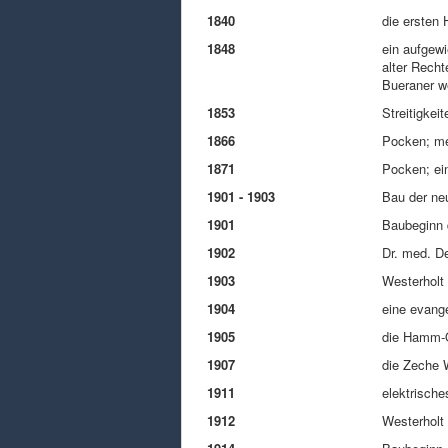
1840
die ersten
1848
ein aufgew
alter Recht
Bueraner we
1853
Streitigkei
1866
Pocken; meh
1871
Pocken; ein
1901 - 1903
Bau der ne
1901
Baubeginn 
1902
Dr. med. De
1903
Westerholt 
1904
eine evange
1905
die Hamm-O
1907
die Zeche W
1911
elektrisch
1912
Westerholt