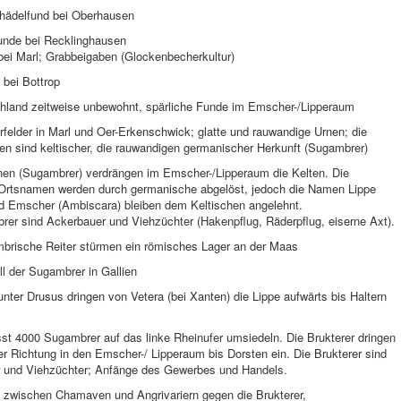
chädelfund bei Oberhausen
nde bei Recklinghausen
bei Marl; Grabbeigaben (Glockenbecherkultur)
 bei Bottrop
hland zeitweise unbewohnt, spärliche Funde im Emscher-/Lipperaum
felder in Marl und Oer-Erkenschwick; glatte und rauwandige Urnen; die
en sind keltischer, die rauwandigen germanischer Herkunft (Sugambrer)
en (Sugambrer) verdrängen im Emscher-/Lipperaum die Kelten. Die
 Ortsnamen werden durch germanische abgelöst, jedoch die Namen Lippe
nd Emscher (Ambiscara) bleiben dem Keltischen angelehnt.
rer sind Ackerbauer und Viehzüchter (Hakenpflug, Räderpflug, eiserne Axt).
brische Reiter stürmen ein römisches Lager an der Maas
ll der Sugambrer in Gallien
nter Drusus dringen von Vetera (bei Xanten) die Lippe aufwärts bis Haltern
sst 4000 Sugambrer auf das linke Rheinufer umsiedeln. Die Brukterer dringen
er Richtung in den Emscher-/ Lipperaum bis Dorsten ein. Die Brukterer sind
 und Viehzüchter; Anfänge des Gewerbes und Handels.
g zwischen Chamaven und Angrivariern gegen die Brukterer,