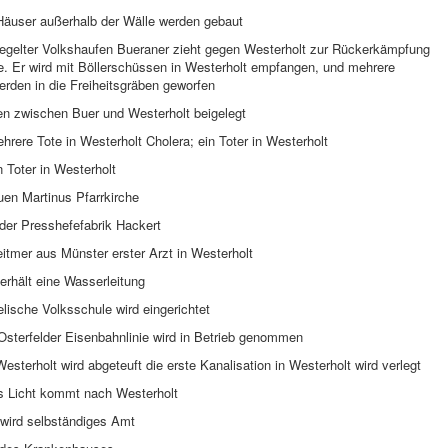
 Häuser außerhalb der Wälle werden gebaut
iegelter Volkshaufen Bueraner zieht gegen Westerholt zur Rückerkämpfung
e. Er wird mit Böllerschüssen in Westerholt empfangen, und mehrere
rden in die Freiheitsgräben geworfen
ten zwischen Buer und Westerholt beigelegt
rere Tote in Westerholt Cholera; ein Toter in Westerholt
 Toter in Westerholt
uen Martinus Pfarrkirche
der Presshefefabrik Hackert
itmer aus Münster erster Arzt in Westerholt
erhält eine Wasserleitung
lische Volksschule wird eingerichtet
sterfelder Eisenbahnlinie wird in Betrieb genommen
esterholt wird abgeteuft die erste Kanalisation in Westerholt wird verlegt
es Licht kommt nach Westerholt
 wird selbständiges Amt