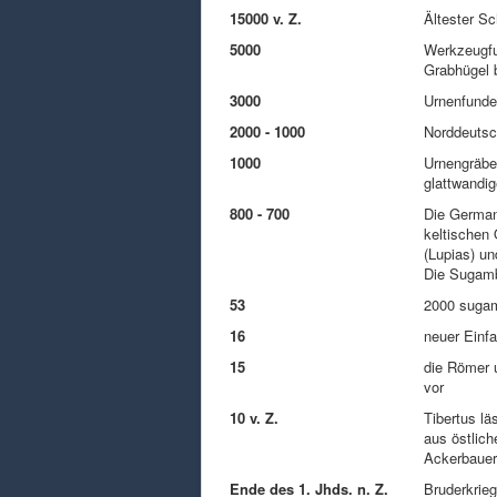
15000 v. Z.
Ältester S
5000
Werkzeugfu
Grabhügel 
3000
Urnenfunde
2000 - 1000
Norddeutsc
1000
Urnengräber
glattwandig
800 - 700
Die German
keltischen
(Lupias) u
Die Sugamb
53
2000 sugam
16
neuer Einfa
15
die Römer u
vor
10 v. Z.
Tibertus lä
aus östlich
Ackerbauer
Ende des 1. Jhds. n. Z.
Bruderkrie