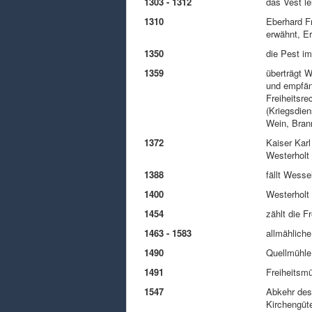
1303 - 1312
das Vest l
1310
Eberhard Fr
erwähnt, E
1350
die Pest im
1359
überträgt W
und empfäng
Freiheitsre
(Kriegsdien
Wein, Bran
1372
Kaiser Karl
Westerholt
1388
fällt Wess
1400
Westerholt 
1454
zählt die F
1463 - 1583
allmähliche
1490
Quellmühle
1491
Freiheitsmü
1547
Abkehr des
Kirchengüt