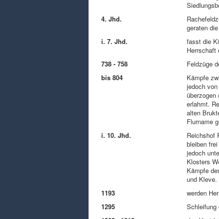
Siedlungsb
4. Jhd.
Rachefeldz
geraten die
i. 7. Jhd.
fasst die K
Herrschaft
738 - 758
Feldzüge d
bis 804
Kämpfe zwi
jedoch von
überzogen 
erlahmt. Re
alten Brukt
Flurname g
i. 10. Jhd.
Reichshof 
bleiben fre
jedoch unte
Klosters W
Kämpfe des
und Kleve. 
1193
werden Herr
1295
Schleifung