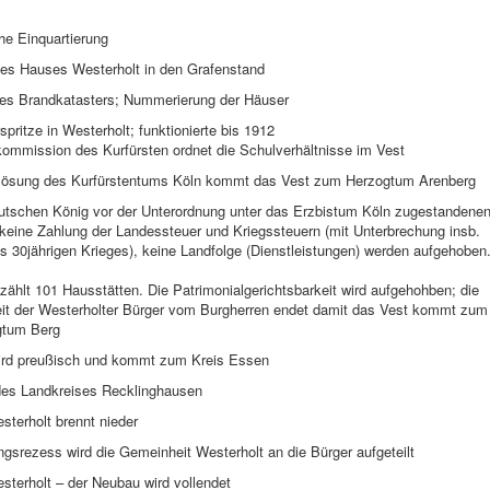
he Einquartierung
es Hauses Westerholt in den Grafenstand
es Brandkatasters; Nummerierung der Häuser
spritze in Westerholt; funktionierte bis 1912
kommission des Kurfürsten ordnet die Schulverhältnisse im Vest
flösung des Kurfürstentums Köln kommt das Vest zum Herzogtum Arenberg
utschen König vor der Unterordnung unter das Erzbistum Köln zugestandene
 keine Zahlung der Landessteuer und Kriegssteuern (mit Unterbrechung insb.
 30jährigen Krieges), keine Landfolge (Dienstleistungen) werden aufgehoben
zählt 101 Hausstätten. Die Patrimonialgerichtsbarkeit wird aufgehohben; die
it der Westerholter Bürger vom Burgherren endet damit das Vest kommt zum
gtum Berg
ird preußisch und kommt zum Kreis Essen
es Landkreises Recklinghausen
terholt brennt nieder
ngsrezess wird die Gemeinheit Westerholt an die Bürger aufgeteilt
sterholt – der Neubau wird vollendet