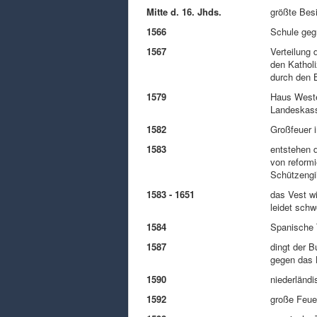
Mitte d. 16. Jhds.
größte Bes
1566
Schule geg
1567
Verteilung 
den Katholi
durch den 
1579
Haus Wester
Landeskas
1582
Großfeuer i
1583
entstehen d
von reformi
Schützengi
1583 - 1651
das Vest wi
leidet sch
1584
Spanische 
1587
dingt der 
gegen das 
1590
niederländ
1592
große Feue