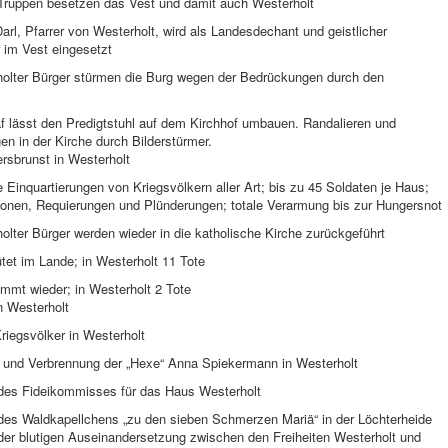
Truppen besetzen das Vest und damit auch Westerholt
arl, Pfarrer von Westerholt, wird als Landesdechant und geistlicher
im Vest eingesetzt
holter Bürger stürmen die Burg wegen der Bedrückungen durch den
f lässt den Predigtstuhl auf dem Kirchhof umbauen. Randalieren und
n in der Kirche durch Bilderstürmer.
rsbrunst in Westerholt
e Einquartierungen von Kriegsvölkern aller Art; bis zu 45 Soldaten je Haus;
tionen, Requierungen und Plünderungen; totale Verarmung bis zur Hungersnot
olter Bürger werden wieder in die katholische Kirche zurückgeführt
tet im Lande; in Westerholt 11 Tote
mmt wieder; in Westerholt 2 Tote
n Westerholt
riegsvölker in Westerholt
g und Verbrennung der „Hexe“ Anna Spiekermann in Westerholt
 des Fideikommisses für das Haus Westerholt
 des Waldkapellchens „zu den sieben Schmerzen Mariä“ in der Löchterheide
der blutigen Auseinandersetzung zwischen den Freiheiten Westerholt und