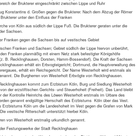
ereich der Brukterer eingeschränkt zwischen Lippe und Ruhr
ug Konstantins d. Großen gegen die Brukterer. Nach dem Abzug der Römer
 Brukterer unter den Einfluss der Franken
irche von Köln aus südlich der Lippe Fuß. Die Brukterer geraten unter die
 der Sachsen.
er Franken gegen die Sachsen bis auf vestisches Gebiet
schen Franken und Sachsen; Gebiet südlich der Lippe hiervon unberührt,
 den Franken planmäßig mit einem Netz stark befestigter Königshöfe
(z. B. Recklinghausen, Dorsten, Hamm-Bossendorf). Die Kraft der Sachsen
cklinghausen erhält ein Erbvogteigericht; Dortmund, die Hauptverwaltung des
erergaues, erhält ein Reichsgericht. Der Name Westerholt wird erstmals als
enannt. Die Burgherren von Westerholt Erbvögte von Recklinghausen.
Recklinghausen kommt zum Erzbistum Köln, Burg und Siedlung Westerholt
i von der erzstiftischen Gerichts- und Steuerhoheit (Freiheit). Das Land bleibt
r der Kontrolle Heinrichs des Löwen Westerholt erstmals im Urbare des
erden genannt endgültige Herrschaft des Erzbistums Köln über das Vest.
 Erzbistums Köln um die Landeshoheit im Vest gegen die Grafen von Mark
Die vestische Ritterschaft unterstützt hierbei Köln.
en von Westerholt erstmalig urkundlich genannt.
 der Festungswerke der Stadt Recklinghauen