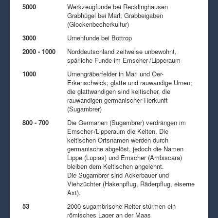
5000
Werkzeugfunde bei Recklinghausen
Grabhügel bei Marl; Grabbeigaben
(Glockenbecherkultur)
3000
Urnenfunde bei Bottrop
2000 - 1000
Norddeutschland zeitweise unbewohnt,
spärliche Funde im Emscher-/Lipperaum
1000
Urnengräberfelder in Marl und Oer-
Erkenschwick; glatte und rauwandige Urnen;
die glattwandigen sind keltischer, die
rauwandigen germanischer Herkunft
(Sugambrer)
800 - 700
Die Germanen (Sugambrer) verdrängen im
Emscher-/Lipperaum die Kelten. Die
keltischen Ortsnamen werden durch
germanische abgelöst, jedoch die Namen
Lippe (Lupias) und Emscher (Ambiscara)
bleiben dem Keltischen angelehnt.
Die Sugambrer sind Ackerbauer und
Viehzüchter (Hakenpflug, Räderpflug, eiserne
Axt).
53
2000 sugambrische Reiter stürmen ein
römisches Lager an der Maas