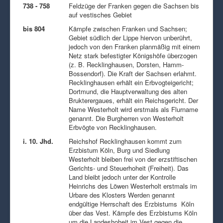
738 - 758
Feldzüge der Franken gegen die Sachsen bis
auf vestisches Gebiet
bis 804
Kämpfe zwischen Franken und Sachsen;
Gebiet südlich der Lippe hiervon unberührt,
jedoch von den Franken planmäßig mit einem
Netz stark befestigter Königshöfe überzogen
(z. B. Recklinghausen, Dorsten, Hamm-
Bossendorf). Die Kraft der Sachsen erlahmt.
Recklinghausen erhält ein Erbvogteigericht;
Dortmund, die Hauptverwaltung des alten
Brukterergaues, erhält ein Reichsgericht. Der
Name Westerholt wird erstmals als Flurname
genannt. Die Burgherren von Westerholt
Erbvögte von Recklinghausen.
i. 10. Jhd.
Reichshof Recklinghausen kommt zum
Erzbistum Köln, Burg und Siedlung
Westerholt bleiben frei von der erzstiftischen
Gerichts- und Steuerhoheit (Freiheit). Das
Land bleibt jedoch unter der Kontrolle
Heinrichs des Löwen Westerholt erstmals im
Urbare des Klosters Werden genannt
endgültige Herrschaft des Erzbistums Köln
über das Vest. Kämpfe des Erzbistums Köln
um die Landeshoheit im Vest gegen die