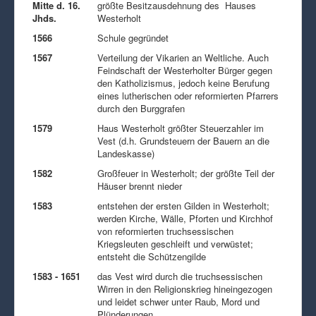
Mitte d. 16.
größte Besitzausdehnung des Hauses
Jhds.
Westerholt
1566
Schule gegründet
1567
Verteilung der Vikarien an Weltliche. Auch
Feindschaft der Westerholter Bürger gegen
den Katholizismus, jedoch keine Berufung
eines lutherischen oder reformierten Pfarrers
durch den Burggrafen
1579
Haus Westerholt größter Steuerzahler im
Vest (d.h. Grundsteuern der Bauern an die
Landeskasse)
1582
Großfeuer in Westerholt; der größte Teil der
Häuser brennt nieder
1583
entstehen der ersten Gilden in Westerholt;
werden Kirche, Wälle, Pforten und Kirchhof
von reformierten truchsessischen
Kriegsleuten geschleift und verwüstet;
entsteht die Schützengilde
1583 - 1651
das Vest wird durch die truchsessischen
Wirren in den Religionskrieg hineingezogen
und leidet schwer unter Raub, Mord und
Plünderungen