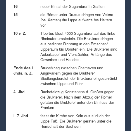
16
neuer Einfall der Sugambrer in Gallien
15
die Römer unter Drusus dringen von Vetera
(bei Xanten) die Lippe aufwärts bis Haltern
vor
10 v. Z.
Tibertus lässt 4000 Sugambrer auf das linke
Rheinufer umsiedeln. Die Brukterer dringen
aus östlicher Richtung in den Emscher-/
Lipperaum bis Dorsten ein. Die Brukterer sind
Ackerbauer und Viehzüchter; Anfänge des
Gewerbes und Handels.
Ende des 1.
Bruderkrieg zwischen Chamaven und
Jhds. n. Z.
Angrivariern gegen die Brukterer,
Siedlungsbereich der Brukterer eingeschränkt
zwischen Lippe und Ruhr
4. Jhd.
Rachefeldzug Konstantins d. Großen gegen
die Brukterer. Nach dem Abzug der Römer
geraten die Brukterer unter den Einfluss der
Franken
i. 7. Jhd.
fasst die Kirche von Köln aus südlich der
Lippe Fuß. Die Brukterer geraten unter die
Herrschaft der Sachsen.