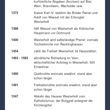
kurfürstliche Abgaben (Accisen) auf Bier,
Wein, Branntwein, Wacholder usw.
1372
Kaiser Karl IV. belehnt die Brüder Rainer und
Adolf von Wessel mit der Erbvogtei
Westerholt
1388
fällt Wessel von Westerholt als Kölnischer
Hauptmann vor Dortmund
1400
Westerholt wird selbständige Pfarrei; vormals
Tochterkirche von Recklinghausen
1454
zählt die Freiheit Westerholt 34 Hausstätten
1463 - 1583
allmähliche Befriedung im Vest;
wirtschaftlicher Aufstieg in Westerholt, 500
Einwohner
1490
Quellmühle erstmals erwähnt; stand aber
schon länger
1491
Freiheitsmühle erstmals erwähnt; stand aber
schon länger
1547
Abkehr des Hauses Westerholt vom
Katholizismus; der Burggraf enteignet die
Kirchengüter