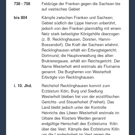
738 - 758
Feldzüge der Franken gegen die Sachsen bis
auf vestisches Gebiet
bis 804
Kämpfe zwischen Franken und Sachsen;
Gebiet südlich der Lippe hiervon unberührt,
jedoch von den Franken planmäßig mit einem
Netz stark befestigter Königshöfe überzogen
(z. B. Recklinghausen, Dorsten, Hamm-
Bossendorf). Die Kraft der Sachsen erlahmt.
Recklinghausen erhält ein Erbvogteigericht;
Dortmund, die Hauptverwaltung des alten
Brukterergaues, erhält ein Reichsgericht. Der
Name Westerholt wird erstmals als Flurname
genannt. Die Burgherren von Westerholt
Erbvögte von Recklinghausen.
i. 10. Jhd.
Reichshof Recklinghausen kommt zum
Erzbistum Köln, Burg und Siedlung
Westerholt bleiben frei von der erzstiftischen
Gerichts- und Steuerhoheit (Freiheit). Das
Land bleibt jedoch unter der Kontrolle
Heinrichs des Löwen Westerholt erstmals im
Urbare des Klosters Werden genannt
endgültige Herrschaft des Erzbistums Köln
über das Vest. Kämpfe des Erzbistums Köln
um die Landeshoheit im Vest gegen die