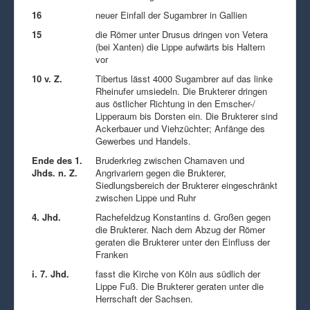
16
neuer Einfall der Sugambrer in Gallien
15
die Römer unter Drusus dringen von Vetera
(bei Xanten) die Lippe aufwärts bis Haltern
vor
10 v. Z.
Tibertus lässt 4000 Sugambrer auf das linke
Rheinufer umsiedeln. Die Brukterer dringen
aus östlicher Richtung in den Emscher-/
Lipperaum bis Dorsten ein. Die Brukterer sind
Ackerbauer und Viehzüchter; Anfänge des
Gewerbes und Handels.
Ende des 1.
Bruderkrieg zwischen Chamaven und
Jhds. n. Z.
Angrivariern gegen die Brukterer,
Siedlungsbereich der Brukterer eingeschränkt
zwischen Lippe und Ruhr
4. Jhd.
Rachefeldzug Konstantins d. Großen gegen
die Brukterer. Nach dem Abzug der Römer
geraten die Brukterer unter den Einfluss der
Franken
i. 7. Jhd.
fasst die Kirche von Köln aus südlich der
Lippe Fuß. Die Brukterer geraten unter die
Herrschaft der Sachsen.