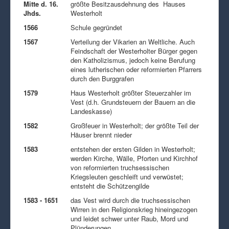
Mitte d. 16.
größte Besitzausdehnung des Hauses
Jhds.
Westerholt
1566
Schule gegründet
1567
Verteilung der Vikarien an Weltliche. Auch
Feindschaft der Westerholter Bürger gegen
den Katholizismus, jedoch keine Berufung
eines lutherischen oder reformierten Pfarrers
durch den Burggrafen
1579
Haus Westerholt größter Steuerzahler im
Vest (d.h. Grundsteuern der Bauern an die
Landeskasse)
1582
Großfeuer in Westerholt; der größte Teil der
Häuser brennt nieder
1583
entstehen der ersten Gilden in Westerholt;
werden Kirche, Wälle, Pforten und Kirchhof
von reformierten truchsessischen
Kriegsleuten geschleift und verwüstet;
entsteht die Schützengilde
1583 - 1651
das Vest wird durch die truchsessischen
Wirren in den Religionskrieg hineingezogen
und leidet schwer unter Raub, Mord und
Plünderungen