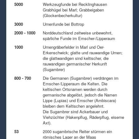
5000
Werkzeugfunde bei Recklinghausen
Grabhügel bei Marl; Grabbeigaben
(Glockenbecherkultur)
3000
Urnenfunde bei Bottrop
2000 - 1000
Norddeutschland zeitweise unbewohnt,
spärliche Funde im Emscher-/Lipperaum
1000
Urnengräberfelder in Marl und Oer-
Erkenschwick; glatte und rauwandige Urnen;
die glattwandigen sind keltischer, die
rauwandigen germanischer Herkunft
(Sugambrer)
800 - 700
Die Germanen (Sugambrer) verdrängen im
Emscher-/Lipperaum die Kelten. Die
keltischen Ortsnamen werden durch
germanische abgelöst, jedoch die Namen
Lippe (Lupias) und Emscher (Ambiscara)
bleiben dem Keltischen angelehnt.
Die Sugambrer sind Ackerbauer und
Viehzüchter (Hakenpflug, Räderpflug, eiserne
Axt).
53
2000 sugambrische Reiter stürmen ein
römisches Lager an der Maas