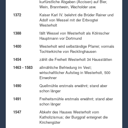
kurfürstliche Abgaben (Accisen) auf Bier,
Wein, Branntwein, Wacholder usw.
1372
Kaiser Karl IV. belehnt die Brüder Rainer und
Adolf von Wessel mit der Erbvogtei
Westerholt
1388
fällt Wessel von Westerholt als Kölnischer
Hauptmann vor Dortmund
1400
Westerholt wird selbständige Pfarrei; vormals
Tochterkirche von Recklinghausen
1454
zählt die Freiheit Westerholt 34 Hausstätten
1463 - 1583
allmähliche Befriedung im Vest;
wirtschaftlicher Aufstieg in Westerholt, 500
Einwohner
1490
Quellmühle erstmals erwähnt; stand aber
schon länger
1491
Freiheitsmühle erstmals erwähnt; stand aber
schon länger
1547
Abkehr des Hauses Westerholt vom
Katholizismus; der Burggraf enteignet die
Kirchengüter