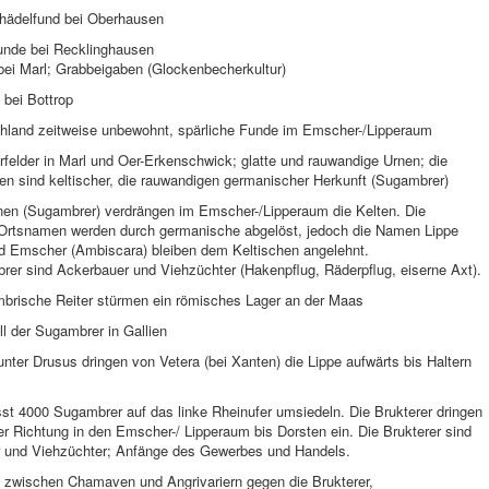
chädelfund bei Oberhausen
nde bei Recklinghausen
bei Marl; Grabbeigaben (Glockenbecherkultur)
 bei Bottrop
hland zeitweise unbewohnt, spärliche Funde im Emscher-/Lipperaum
felder in Marl und Oer-Erkenschwick; glatte und rauwandige Urnen; die
en sind keltischer, die rauwandigen germanischer Herkunft (Sugambrer)
en (Sugambrer) verdrängen im Emscher-/Lipperaum die Kelten. Die
 Ortsnamen werden durch germanische abgelöst, jedoch die Namen Lippe
nd Emscher (Ambiscara) bleiben dem Keltischen angelehnt.
rer sind Ackerbauer und Viehzüchter (Hakenpflug, Räderpflug, eiserne Axt).
brische Reiter stürmen ein römisches Lager an der Maas
ll der Sugambrer in Gallien
nter Drusus dringen von Vetera (bei Xanten) die Lippe aufwärts bis Haltern
sst 4000 Sugambrer auf das linke Rheinufer umsiedeln. Die Brukterer dringen
er Richtung in den Emscher-/ Lipperaum bis Dorsten ein. Die Brukterer sind
 und Viehzüchter; Anfänge des Gewerbes und Handels.
g zwischen Chamaven und Angrivariern gegen die Brukterer,