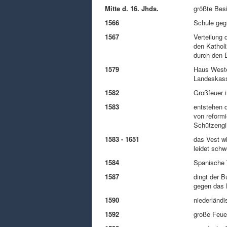
Mitte d. 16. Jhds.
größte Bes
1566
Schule geg
1567
Verteilung 
den Katholi
durch den 
1579
Haus Wester
Landeskas
1582
Großfeuer i
1583
entstehen d
von reformi
Schützengi
1583 - 1651
das Vest wi
leidet sch
1584
Spanische 
1587
dingt der 
gegen das 
1590
niederländ
1592
große Feue