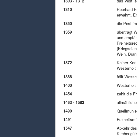
1303 - 1312
das Vest l
1310
Eberhard Fr
erwähnt, E
1350
die Pest im
1359
überträgt W
und empfäng
Freiheitsre
(Kriegsdien
Wein, Bran
1372
Kaiser Karl
Westerholt
1388
fällt Wess
1400
Westerholt 
1454
zählt die F
1463 - 1583
allmähliche
1490
Quellmühle
1491
Freiheitsmü
1547
Abkehr des
Kirchengüt