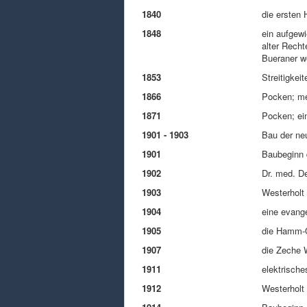
1840
die ersten
1848
ein aufgew
alter Recht
Bueraner we
1853
Streitigkei
1866
Pocken; meh
1871
Pocken; ein
1901 - 1903
Bau der ne
1901
Baubeginn 
1902
Dr. med. De
1903
Westerholt 
1904
eine evange
1905
die Hamm-O
1907
die Zeche W
1911
elektrisch
1912
Westerholt