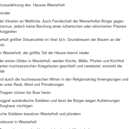
itzausdehnung des Hauses Westerholt
ründet
der Vikarien an Weltliche. Auch Feindschaft der Westerholter Bürger gegen
zismus, jedoch keine Berufung eines lutherischen oder reformierten Pfarrers
Burggrafen
holt größter Steuerzahler im Vest (d.h. Grundsteuern der Bauern an die
se)
n Westerholt; der größte Teil der Häuser brennt nieder
er ersten Gilden in Westerholt; werden Kirche, Wälle, Pforten und Kirchhof
erten truchsessischen Kriegsleuten geschleift und verwüstet; entsteht die
lde
rd durch die truchsessischen Wirren in den Religionskrieg hineingezogen und
wer unter Raub, Mord und Plünderungen
Truppen rücken bis Buer heran
Burggraf ausländische Soldaten und lässt die Bürger wegen Auflehnungen
Burghaus züchtigen
ische Soldaten besetzen Westerholt und plündern
rsbrunst in Westerholt