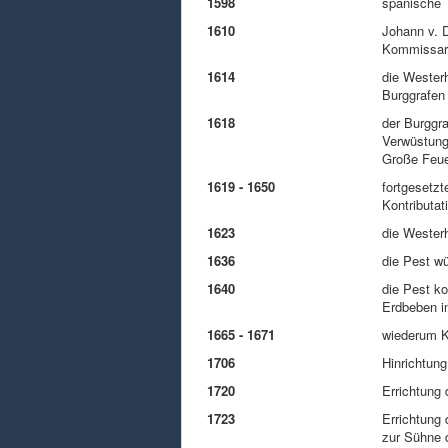
1598
spanische 
1610
Johann v. D
Kommissar 
1614
die Wester
Burggrafen
1618
der Burggra
Verwüstunge
Große Feue
1619 - 1650
fortgesetzt
Kontributa
1623
die Westerh
1636
die Pest wü
1640
die Pest ko
Erdbeben i
1665 - 1671
wiederum K
1706
Hinrichtun
1720
Errichtung
1723
Errichtung
zur Sühne 