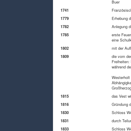
Buer
1741
Französisc
1779
Erhebung d
1782
Anlegung d
1785
erste Feuer
eine Schul
1802
mit der Au
1809
die vom de
Freiheiten:
während des
Westerholt 
Abhängigke
Großherzo
1815
das Vest w
1816
Gründung d
1830
Schloss Wes
1831
durch Teilu
1833
Schloss We