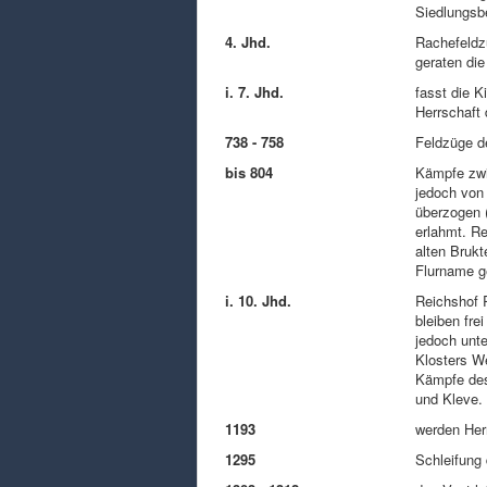
Siedlungsb
4. Jhd.
Rachefeldz
geraten die
i. 7. Jhd.
fasst die K
Herrschaft
738 - 758
Feldzüge d
bis 804
Kämpfe zwi
jedoch von
überzogen 
erlahmt. Re
alten Brukt
Flurname g
i. 10. Jhd.
Reichshof 
bleiben fre
jedoch unte
Klosters W
Kämpfe des
und Kleve. 
1193
werden Herr
1295
Schleifung