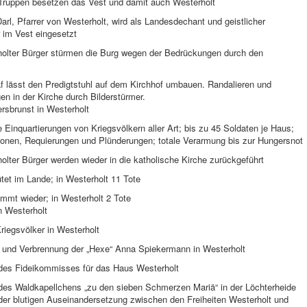
Truppen besetzen das Vest und damit auch Westerholt
arl, Pfarrer von Westerholt, wird als Landesdechant und geistlicher
im Vest eingesetzt
holter Bürger stürmen die Burg wegen der Bedrückungen durch den
f lässt den Predigtstuhl auf dem Kirchhof umbauen. Randalieren und
n in der Kirche durch Bilderstürmer.
rsbrunst in Westerholt
e Einquartierungen von Kriegsvölkern aller Art; bis zu 45 Soldaten je Haus;
tionen, Requierungen und Plünderungen; totale Verarmung bis zur Hungersnot
olter Bürger werden wieder in die katholische Kirche zurückgeführt
tet im Lande; in Westerholt 11 Tote
mmt wieder; in Westerholt 2 Tote
n Westerholt
riegsvölker in Westerholt
g und Verbrennung der „Hexe“ Anna Spiekermann in Westerholt
 des Fideikommisses für das Haus Westerholt
 des Waldkapellchens „zu den sieben Schmerzen Mariä“ in der Löchterheide
der blutigen Auseinandersetzung zwischen den Freiheiten Westerholt und