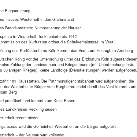
he Einquartierung
es Hauses Westerholt in den Grafenstand
es Brandkatasters; Nummerierung der Häuser
spritze in Westerholt; funktionierte bis 1912
kommission des Kurfürsten ordnet die Schulverhältnisse im Vest
flösung des Kurfürstentums Köln kommt das Vest zum Herzogtum Arenberg
utschen König vor der Unterordnung unter das Erzbistum Köln zugestandene
 keine Zahlung der Landessteuer und Kriegssteuern (mit Unterbrechung insb.
 30jährigen Krieges), keine Landfolge (Dienstleistungen) werden aufgehoben
zählt 101 Hausstätten. Die Patrimonialgerichtsbarkeit wird aufgehohben; die
it der Westerholter Bürger vom Burgherren endet damit das Vest kommt zum
gtum Berg
ird preußisch und kommt zum Kreis Essen
es Landkreises Recklinghausen
terholt brennt nieder
ngsrezess wird die Gemeinheit Westerholt an die Bürger aufgeteilt
sterholt – der Neubau wird vollendet