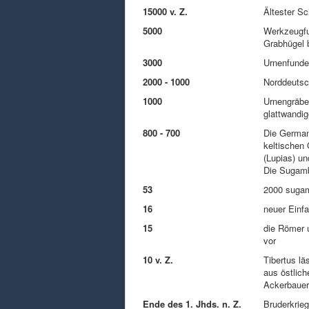
15000 v. Z.
Ältester S
5000
Werkzeugfu
Grabhügel 
3000
Urnenfunde
2000 - 1000
Norddeutsc
1000
Urnengräber
glattwandig
800 - 700
Die German
keltischen
(Lupias) u
Die Sugamb
53
2000 sugam
16
neuer Einfa
15
die Römer u
vor
10 v. Z.
Tibertus lä
aus östlich
Ackerbauer
Ende des 1. Jhds. n. Z.
Bruderkrie