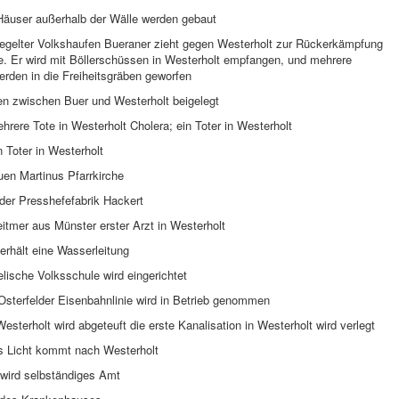
 Häuser außerhalb der Wälle werden gebaut
iegelter Volkshaufen Bueraner zieht gegen Westerholt zur Rückerkämpfung
e. Er wird mit Böllerschüssen in Westerholt empfangen, und mehrere
rden in die Freiheitsgräben geworfen
ten zwischen Buer und Westerholt beigelegt
rere Tote in Westerholt Cholera; ein Toter in Westerholt
 Toter in Westerholt
uen Martinus Pfarrkirche
der Presshefefabrik Hackert
itmer aus Münster erster Arzt in Westerholt
erhält eine Wasserleitung
lische Volksschule wird eingerichtet
sterfelder Eisenbahnlinie wird in Betrieb genommen
esterholt wird abgeteuft die erste Kanalisation in Westerholt wird verlegt
es Licht kommt nach Westerholt
 wird selbständiges Amt