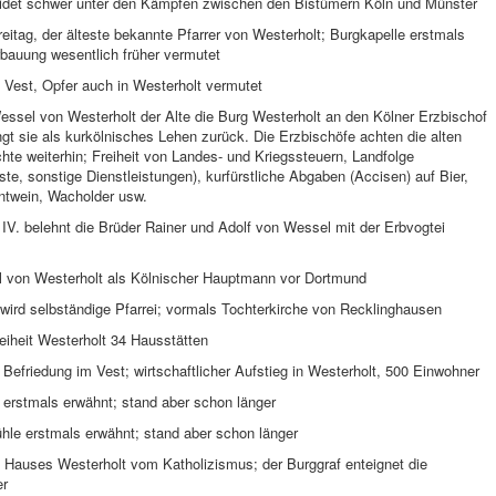
eidet schwer unter den Kämpfen zwischen den Bistümern Köln und Münster
eitag, der älteste bekannte Pfarrer von Westerholt; Burgkapelle erstmals
rbauung wesentlich früher vermutet
 Vest, Opfer auch in Westerholt vermutet
essel von Westerholt der Alte die Burg Westerholt an den Kölner Erzbischof
t sie als kurkölnisches Lehen zurück. Die Erzbischöfe achten die alten
chte weiterhin; Freiheit von Landes- und Kriegssteuern, Landfolge
ste, sonstige Dienstleistungen), kurfürstliche Abgaben (Accisen) auf Bier,
ntwein, Wacholder usw.
 IV. belehnt die Brüder Rainer und Adolf von Wessel mit der Erbvogtei
el von Westerholt als Kölnischer Hauptmann vor Dortmund
wird selbständige Pfarrei; vormals Tochterkirche von Recklinghausen
reiheit Westerholt 34 Hausstätten
 Befriedung im Vest; wirtschaftlicher Aufstieg in Westerholt, 500 Einwohner
 erstmals erwähnt; stand aber schon länger
hle erstmals erwähnt; stand aber schon länger
 Hauses Westerholt vom Katholizismus; der Burggraf enteignet die
er