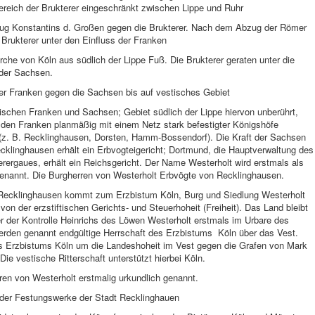
ereich der Brukterer eingeschränkt zwischen Lippe und Ruhr
ug Konstantins d. Großen gegen die Brukterer. Nach dem Abzug der Römer
 Brukterer unter den Einfluss der Franken
irche von Köln aus südlich der Lippe Fuß. Die Brukterer geraten unter die
 der Sachsen.
er Franken gegen die Sachsen bis auf vestisches Gebiet
schen Franken und Sachsen; Gebiet südlich der Lippe hiervon unberührt,
 den Franken planmäßig mit einem Netz stark befestigter Königshöfe
(z. B. Recklinghausen, Dorsten, Hamm-Bossendorf). Die Kraft der Sachsen
cklinghausen erhält ein Erbvogteigericht; Dortmund, die Hauptverwaltung des
erergaues, erhält ein Reichsgericht. Der Name Westerholt wird erstmals als
enannt. Die Burgherren von Westerholt Erbvögte von Recklinghausen.
Recklinghausen kommt zum Erzbistum Köln, Burg und Siedlung Westerholt
i von der erzstiftischen Gerichts- und Steuerhoheit (Freiheit). Das Land bleibt
r der Kontrolle Heinrichs des Löwen Westerholt erstmals im Urbare des
erden genannt endgültige Herrschaft des Erzbistums Köln über das Vest.
 Erzbistums Köln um die Landeshoheit im Vest gegen die Grafen von Mark
Die vestische Ritterschaft unterstützt hierbei Köln.
en von Westerholt erstmalig urkundlich genannt.
 der Festungswerke der Stadt Recklinghauen