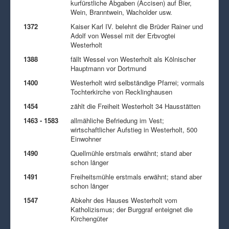
kurfürstliche Abgaben (Accisen) auf Bier,
Wein, Branntwein, Wacholder usw.
1372
Kaiser Karl IV. belehnt die Brüder Rainer und
Adolf von Wessel mit der Erbvogtei
Westerholt
1388
fällt Wessel von Westerholt als Kölnischer
Hauptmann vor Dortmund
1400
Westerholt wird selbständige Pfarrei; vormals
Tochterkirche von Recklinghausen
1454
zählt die Freiheit Westerholt 34 Hausstätten
1463 - 1583
allmähliche Befriedung im Vest;
wirtschaftlicher Aufstieg in Westerholt, 500
Einwohner
1490
Quellmühle erstmals erwähnt; stand aber
schon länger
1491
Freiheitsmühle erstmals erwähnt; stand aber
schon länger
1547
Abkehr des Hauses Westerholt vom
Katholizismus; der Burggraf enteignet die
Kirchengüter