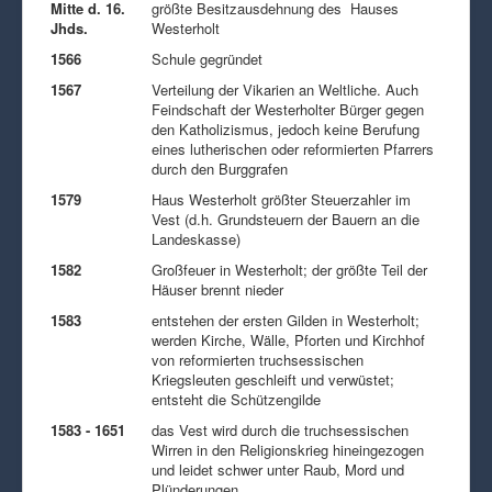
Mitte d. 16.
größte Besitzausdehnung des Hauses
Jhds.
Westerholt
1566
Schule gegründet
1567
Verteilung der Vikarien an Weltliche. Auch
Feindschaft der Westerholter Bürger gegen
den Katholizismus, jedoch keine Berufung
eines lutherischen oder reformierten Pfarrers
durch den Burggrafen
1579
Haus Westerholt größter Steuerzahler im
Vest (d.h. Grundsteuern der Bauern an die
Landeskasse)
1582
Großfeuer in Westerholt; der größte Teil der
Häuser brennt nieder
1583
entstehen der ersten Gilden in Westerholt;
werden Kirche, Wälle, Pforten und Kirchhof
von reformierten truchsessischen
Kriegsleuten geschleift und verwüstet;
entsteht die Schützengilde
1583 - 1651
das Vest wird durch die truchsessischen
Wirren in den Religionskrieg hineingezogen
und leidet schwer unter Raub, Mord und
Plünderungen