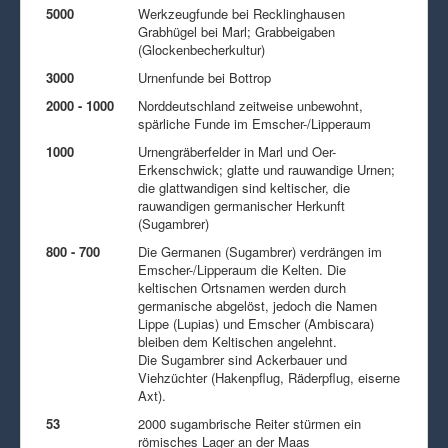
5000
Werkzeugfunde bei Recklinghausen
Grabhügel bei Marl; Grabbeigaben
(Glockenbecherkultur)
3000
Urnenfunde bei Bottrop
2000 - 1000
Norddeutschland zeitweise unbewohnt,
spärliche Funde im Emscher-/Lipperaum
1000
Urnengräberfelder in Marl und Oer-
Erkenschwick; glatte und rauwandige Urnen;
die glattwandigen sind keltischer, die
rauwandigen germanischer Herkunft
(Sugambrer)
800 - 700
Die Germanen (Sugambrer) verdrängen im
Emscher-/Lipperaum die Kelten. Die
keltischen Ortsnamen werden durch
germanische abgelöst, jedoch die Namen
Lippe (Lupias) und Emscher (Ambiscara)
bleiben dem Keltischen angelehnt.
Die Sugambrer sind Ackerbauer und
Viehzüchter (Hakenpflug, Räderpflug, eiserne
Axt).
53
2000 sugambrische Reiter stürmen ein
römisches Lager an der Maas