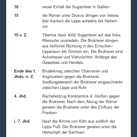
16
neuer Einfall der Sugambrer in Gallien
15
die Römer unter Drusus dringen von Vetera
(bei Xanten) die Lippe aufwärts bis Haltern
vor
10 v. Z.
Tibertus lässt 4000 Sugambrer auf das linke
Rheinufer umsiedeln. Die Brukterer dringen
aus östlicher Richtung in den Emscher-/
Lipperaum bis Dorsten ein. Die Brukterer sind
Ackerbauer und Viehzüchter; Anfänge des
Gewerbes und Handels.
Ende des 1.
Bruderkrieg zwischen Chamaven und
Jhds. n. Z.
Angrivariern gegen die Brukterer,
Siedlungsbereich der Brukterer eingeschränkt
zwischen Lippe und Ruhr
4. Jhd.
Rachefeldzug Konstantins d. Großen gegen
die Brukterer. Nach dem Abzug der Römer
geraten die Brukterer unter den Einfluss der
Franken
i. 7. Jhd.
fasst die Kirche von Köln aus südlich der
Lippe Fuß. Die Brukterer geraten unter die
Herrschaft der Sachsen.