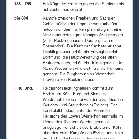
738 - 758
Feldzüge der Franken gegen die Sachsen bis
auf vestisches Gebiet
bis 804
Kämpfe zwischen Franken und Sachsen;
Gebiet südlich der Lippe hiervon unberührt,
jedoch von den Franken planmäßig mit einem
Netz stark befestigter Königshöfe überzogen
(z. B. Recklinghausen, Dorsten, Hamm-
Bossendorf). Die Kraft der Sachsen erlahmt.
Recklinghausen erhält ein Erbvogteigericht;
Dortmund, die Hauptverwaltung des alten
Brukterergaues, erhält ein Reichsgericht. Der
Name Westerholt wird erstmals als Flurname
genannt. Die Burgherren von Westerholt
Erbvögte von Recklinghausen.
i. 10. Jhd.
Reichshof Recklinghausen kommt zum
Erzbistum Köln, Burg und Siedlung
Westerholt bleiben frei von der erzstiftischen
Gerichts- und Steuerhoheit (Freiheit). Das
Land bleibt jedoch unter der Kontrolle
Heinrichs des Löwen Westerholt erstmals im
Urbare des Klosters Werden genannt
endgültige Herrschaft des Erzbistums Köln
über das Vest. Kämpfe des Erzbistums Köln
um die Landeshoheit im Vest gegen die