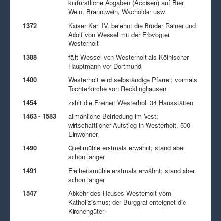
kurfürstliche Abgaben (Accisen) auf Bier,
Wein, Branntwein, Wacholder usw.
1372
Kaiser Karl IV. belehnt die Brüder Rainer und
Adolf von Wessel mit der Erbvogtei
Westerholt
1388
fällt Wessel von Westerholt als Kölnischer
Hauptmann vor Dortmund
1400
Westerholt wird selbständige Pfarrei; vormals
Tochterkirche von Recklinghausen
1454
zählt die Freiheit Westerholt 34 Hausstätten
1463 - 1583
allmähliche Befriedung im Vest;
wirtschaftlicher Aufstieg in Westerholt, 500
Einwohner
1490
Quellmühle erstmals erwähnt; stand aber
schon länger
1491
Freiheitsmühle erstmals erwähnt; stand aber
schon länger
1547
Abkehr des Hauses Westerholt vom
Katholizismus; der Burggraf enteignet die
Kirchengüter