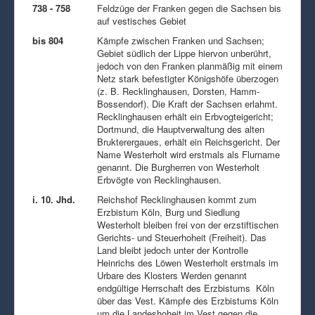
738 - 758
Feldzüge der Franken gegen die Sachsen bis
auf vestisches Gebiet
bis 804
Kämpfe zwischen Franken und Sachsen;
Gebiet südlich der Lippe hiervon unberührt,
jedoch von den Franken planmäßig mit einem
Netz stark befestigter Königshöfe überzogen
(z. B. Recklinghausen, Dorsten, Hamm-
Bossendorf). Die Kraft der Sachsen erlahmt.
Recklinghausen erhält ein Erbvogteigericht;
Dortmund, die Hauptverwaltung des alten
Brukterergaues, erhält ein Reichsgericht. Der
Name Westerholt wird erstmals als Flurname
genannt. Die Burgherren von Westerholt
Erbvögte von Recklinghausen.
i. 10. Jhd.
Reichshof Recklinghausen kommt zum
Erzbistum Köln, Burg und Siedlung
Westerholt bleiben frei von der erzstiftischen
Gerichts- und Steuerhoheit (Freiheit). Das
Land bleibt jedoch unter der Kontrolle
Heinrichs des Löwen Westerholt erstmals im
Urbare des Klosters Werden genannt
endgültige Herrschaft des Erzbistums Köln
über das Vest. Kämpfe des Erzbistums Köln
um die Landeshoheit im Vest gegen die