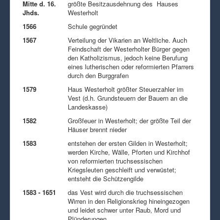
Mitte d. 16.
größte Besitzausdehnung des Hauses
Jhds.
Westerholt
1566
Schule gegründet
1567
Verteilung der Vikarien an Weltliche. Auch
Feindschaft der Westerholter Bürger gegen
den Katholizismus, jedoch keine Berufung
eines lutherischen oder reformierten Pfarrers
durch den Burggrafen
1579
Haus Westerholt größter Steuerzahler im
Vest (d.h. Grundsteuern der Bauern an die
Landeskasse)
1582
Großfeuer in Westerholt; der größte Teil der
Häuser brennt nieder
1583
entstehen der ersten Gilden in Westerholt;
werden Kirche, Wälle, Pforten und Kirchhof
von reformierten truchsessischen
Kriegsleuten geschleift und verwüstet;
entsteht die Schützengilde
1583 - 1651
das Vest wird durch die truchsessischen
Wirren in den Religionskrieg hineingezogen
und leidet schwer unter Raub, Mord und
Plünderungen