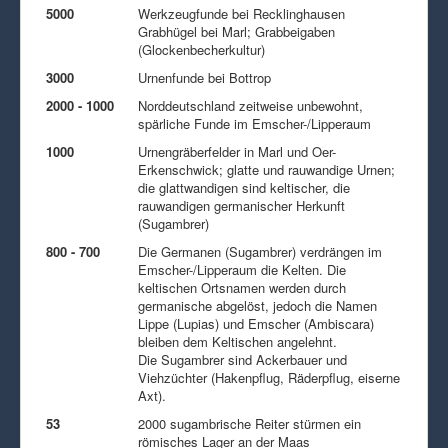
5000
Werkzeugfunde bei Recklinghausen
Grabhügel bei Marl; Grabbeigaben
(Glockenbecherkultur)
3000
Urnenfunde bei Bottrop
2000 - 1000
Norddeutschland zeitweise unbewohnt,
spärliche Funde im Emscher-/Lipperaum
1000
Urnengräberfelder in Marl und Oer-
Erkenschwick; glatte und rauwandige Urnen;
die glattwandigen sind keltischer, die
rauwandigen germanischer Herkunft
(Sugambrer)
800 - 700
Die Germanen (Sugambrer) verdrängen im
Emscher-/Lipperaum die Kelten. Die
keltischen Ortsnamen werden durch
germanische abgelöst, jedoch die Namen
Lippe (Lupias) und Emscher (Ambiscara)
bleiben dem Keltischen angelehnt.
Die Sugambrer sind Ackerbauer und
Viehzüchter (Hakenpflug, Räderpflug, eiserne
Axt).
53
2000 sugambrische Reiter stürmen ein
römisches Lager an der Maas