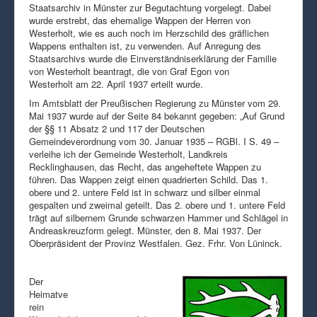
Staatsarchiv in Münster zur Begutachtung vorgelegt. Dabei
wurde erstrebt, das ehemalige Wappen der Herren von
Westerholt, wie es auch noch im Herzschild des gräflichen
Wappens enthalten ist, zu verwenden. Auf Anregung des
Staatsarchivs wurde die Einverständniserklärung der Familie
von Westerholt beantragt, die von Graf Egon von
Westerholt am 22. April 1937 erteilt wurde.
Im Amtsblatt der Preußischen Regierung zu Münster vom 29.
Mai 1937 wurde auf der Seite 84 bekannt gegeben: „Auf Grund
der §§ 11 Absatz 2 und 117 der Deutschen
Gemeindeverordnung vom 30. Januar 1935 – RGBl. I S. 49 –
verleihe ich der Gemeinde Westerholt, Landkreis
Recklinghausen, das Recht, das angeheftete Wappen zu
führen. Das Wappen zeigt einen quadrierten Schild. Das 1.
obere und 2. untere Feld ist in schwarz und silber einmal
gespalten und zweimal geteilt. Das 2. obere und 1. untere Feld
trägt auf silbernem Grunde schwarzen Hammer und Schlägel in
Andreaskreuzform gelegt. Münster, den 8. Mai 1937. Der
Oberpräsident der Provinz Westfalen. Gez. Frhr. Von Lüninck.
Der
Heimatve
rein