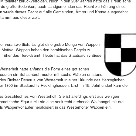
fe Mittelalter zurückverfolgen. Noch in den 20er Jahren hatte das Preußische
rde große Bedenken, auch Landgemeinden das Recht zu Führung eines
en wurde dieses Recht auf alle Gemeinden, Ämter und Kreise ausgedehnt.
tammt aus dieser Zeit.
ger verantwortlich. Es gibt eine große Menge von Wappen
er Motive. Wappen haben den heraldischen Regeln zu
früher das Heroldsamt. Heute hat das Staatsarchiv diese
esterholt hatte anfangs die Form eines gotischen
wodurch ein Schachbrettmuster mit sechs Plätzen entstand.
l des Richter Renerus von Westerholt in einer Urkunde des Herzoglichen
r 1300 im Stadtarchiv Recklinghausen. Erst im 15. Jahrhundert kam die
s Geschlechtes von Westerholt. Sie ist allerdings erst aus wenigen
etrische Figur stellt sie eine senkrecht stehende Wolfsangel mit drei
s Wappenvorläufer heraldisiert in das Westerholter Wappen ein.