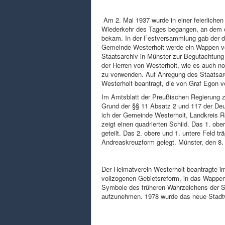
Am 2. Mai 1937 wurde in einer feierliche
Wiederkehr des Tages begangen, an dem de
bekam. In der Festversammlung gab der 
Gemeinde Westerholt werde ein Wappen v
Staatsarchiv in Münster zur Begutachtung
der Herren von Westerholt, wie es auch no
zu verwenden. Auf Anregung des Staatsarc
Westerholt beantragt, die von Graf Egon vo
Im Amtsblatt der Preußischen Regierung z
Grund der §§ 11 Absatz 2 und 117 der De
ich der Gemeinde Westerholt, Landkreis 
zeigt einen quadrierten Schild. Das 1. obe
geteilt. Das 2. obere und 1. untere Feld 
Andreaskreuzform gelegt. Münster, den 8. 
Der Heimatverein Westerholt beantragte i
vollzogenen Gebietsreform, in das Wappen
Symbole des früheren Wahrzeichens der S
aufzunehmen. 1978 wurde das neue Stadtw