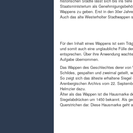
historischen Städte lässt sich bis ins tie
Staatsministerium als Genehmigungsbehö
Wappens zu geben. Erst in den 30er Jahr
Auch das alte Westerholter Stadtwappen s
Für den Inhalt eines Wappens ist sein Trä
und somit auch eine unglaubliche Fülle d
entsprechen. Über ihre Anwendung wachte 
Aufgabe übernommen.
Das Wappen des Geschlechtes derer von W
Schildes, gespalten und zweimal geteilt, 
So zeigt sich das älteste erhaltene Siege
Arenbergischen Archivs vom 22. Septembe
Helmzier dazu.
Älter als das Wappen ist die Hausmarke de
Siegelabdrücken um 1450 bekannt. Als geom
Querstrichen dar. Diese Hausmarke geht al