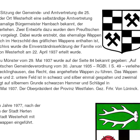
n Sitzung der Gemeinde- und Amtvertretung die 25.
r Ort Westerholt eine selbständige Amtvertretung
damalige Bürgermeister Hambach bekannt, der
erliehen. Zwei Entwürfe dazu wurden dem Preußischen
 vorgelegt. Dabei wurde erstrebt, das ehemalige Wappen
ch im Herzschild des gräflichen Wappens enthalten ist,
hivs wurde die Einverständniserklärung der Familie von
n Westerholt am 22. April 1937 erteilt wurde.
u Münster vom 29. Mai 1937 wurde auf der Seite 84 bekannt gegeben: „Auf
utschen Gemeindeverordnung vom 30. Januar 1935 – RGBl. I S. 49 – verleihe
Recklinghausen, das Recht, das angeheftete Wappen zu führen. Das Wappen
re und 2. untere Feld ist in schwarz und silber einmal gespalten und zweimal
trägt auf silbernem Grunde schwarzen Hammer und Schlägel in
Mai 1937. Der Oberpräsident der Provinz Westfalen. Gez. Frhr. Von Lüninck.
m Jahre 1977, nach der
 der Stadt Herten
tadt Westerholt mit
appen eingeführt.