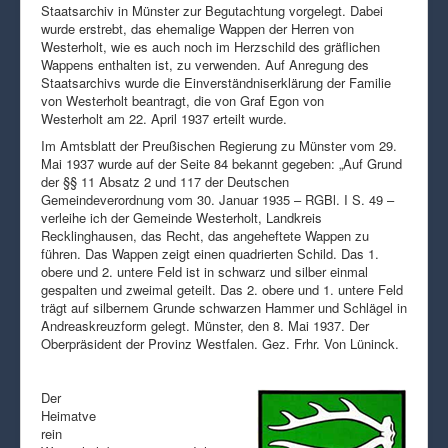
Staatsarchiv in Münster zur Begutachtung vorgelegt. Dabei
wurde erstrebt, das ehemalige Wappen der Herren von
Westerholt, wie es auch noch im Herzschild des gräflichen
Wappens enthalten ist, zu verwenden. Auf Anregung des
Staatsarchivs wurde die Einverständniserklärung der Familie
von Westerholt beantragt, die von Graf Egon von
Westerholt am 22. April 1937 erteilt wurde.
Im Amtsblatt der Preußischen Regierung zu Münster vom 29.
Mai 1937 wurde auf der Seite 84 bekannt gegeben: „Auf Grund
der §§ 11 Absatz 2 und 117 der Deutschen
Gemeindeverordnung vom 30. Januar 1935 – RGBl. I S. 49 –
verleihe ich der Gemeinde Westerholt, Landkreis
Recklinghausen, das Recht, das angeheftete Wappen zu
führen. Das Wappen zeigt einen quadrierten Schild. Das 1.
obere und 2. untere Feld ist in schwarz und silber einmal
gespalten und zweimal geteilt. Das 2. obere und 1. untere Feld
trägt auf silbernem Grunde schwarzen Hammer und Schlägel in
Andreaskreuzform gelegt. Münster, den 8. Mai 1937. Der
Oberpräsident der Provinz Westfalen. Gez. Frhr. Von Lüninck.
Der
Heimatve
rein