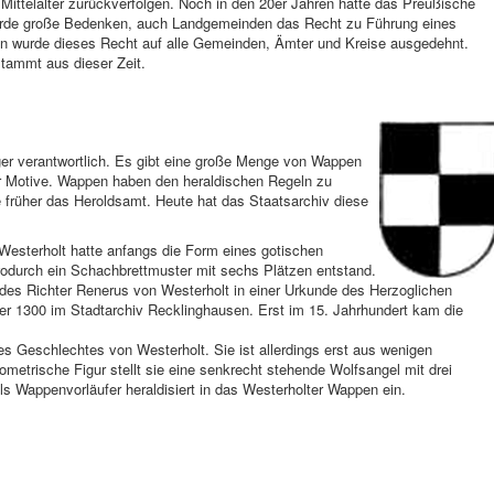
fe Mittelalter zurückverfolgen. Noch in den 20er Jahren hatte das Preußische
rde große Bedenken, auch Landgemeinden das Recht zu Führung eines
en wurde dieses Recht auf alle Gemeinden, Ämter und Kreise ausgedehnt.
tammt aus dieser Zeit.
ger verantwortlich. Es gibt eine große Menge von Wappen
er Motive. Wappen haben den heraldischen Regeln zu
früher das Heroldsamt. Heute hat das Staatsarchiv diese
esterholt hatte anfangs die Form eines gotischen
wodurch ein Schachbrettmuster mit sechs Plätzen entstand.
l des Richter Renerus von Westerholt in einer Urkunde des Herzoglichen
r 1300 im Stadtarchiv Recklinghausen. Erst im 15. Jahrhundert kam die
s Geschlechtes von Westerholt. Sie ist allerdings erst aus wenigen
etrische Figur stellt sie eine senkrecht stehende Wolfsangel mit drei
s Wappenvorläufer heraldisiert in das Westerholter Wappen ein.