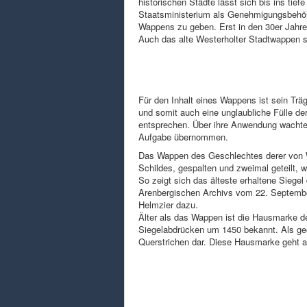
historischen Städte lässt sich bis ins tie
Staatsministerium als Genehmigungsbehö
Wappens zu geben. Erst in den 30er Jahr
Auch das alte Westerholter Stadtwappen s
Für den Inhalt eines Wappens ist sein Trä
und somit auch eine unglaubliche Fülle d
entsprechen. Über ihre Anwendung wachte 
Aufgabe übernommen.
Das Wappen des Geschlechtes derer von W
Schildes, gespalten und zweimal geteilt, 
So zeigt sich das älteste erhaltene Siege
Arenbergischen Archivs vom 22. Septembe
Helmzier dazu.
Älter als das Wappen ist die Hausmarke de
Siegelabdrücken um 1450 bekannt. Als geom
Querstrichen dar. Diese Hausmarke geht al