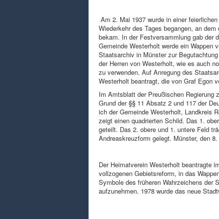
Am 2. Mai 1937 wurde in einer feierliche
Wiederkehr des Tages begangen, an dem de
bekam. In der Festversammlung gab der 
Gemeinde Westerholt werde ein Wappen v
Staatsarchiv in Münster zur Begutachtung
der Herren von Westerholt, wie es auch no
zu verwenden. Auf Anregung des Staatsarc
Westerholt beantragt, die von Graf Egon vo
Im Amtsblatt der Preußischen Regierung z
Grund der §§ 11 Absatz 2 und 117 der De
ich der Gemeinde Westerholt, Landkreis 
zeigt einen quadrierten Schild. Das 1. obe
geteilt. Das 2. obere und 1. untere Feld 
Andreaskreuzform gelegt. Münster, den 8. 
Der Heimatverein Westerholt beantragte i
vollzogenen Gebietsreform, in das Wappen
Symbole des früheren Wahrzeichens der S
aufzunehmen. 1978 wurde das neue Stadtw