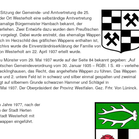
n Sitzung der Gemeinde- und Amtvertretung die 25.
r Ort Westerholt eine selbständige Amtvertretung
damalige Bürgermeister Hambach bekannt, der
erliehen. Zwei Entwürfe dazu wurden dem Preußischen
 vorgelegt. Dabei wurde erstrebt, das ehemalige Wappen
ch im Herzschild des gräflichen Wappens enthalten ist,
hivs wurde die Einverständniserklärung der Familie von
n Westerholt am 22. April 1937 erteilt wurde.
u Münster vom 29. Mai 1937 wurde auf der Seite 84 bekannt gegeben: „Auf
utschen Gemeindeverordnung vom 30. Januar 1935 – RGBl. I S. 49 – verleihe
Recklinghausen, das Recht, das angeheftete Wappen zu führen. Das Wappen
re und 2. untere Feld ist in schwarz und silber einmal gespalten und zweimal
trägt auf silbernem Grunde schwarzen Hammer und Schlägel in
Mai 1937. Der Oberpräsident der Provinz Westfalen. Gez. Frhr. Von Lüninck.
m Jahre 1977, nach der
 der Stadt Herten
tadt Westerholt mit
appen eingeführt.