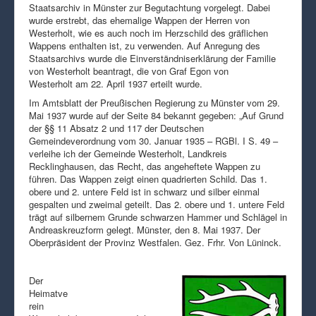
Staatsarchiv in Münster zur Begutachtung vorgelegt. Dabei
wurde erstrebt, das ehemalige Wappen der Herren von
Westerholt, wie es auch noch im Herzschild des gräflichen
Wappens enthalten ist, zu verwenden. Auf Anregung des
Staatsarchivs wurde die Einverständniserklärung der Familie
von Westerholt beantragt, die von Graf Egon von
Westerholt am 22. April 1937 erteilt wurde.
Im Amtsblatt der Preußischen Regierung zu Münster vom 29.
Mai 1937 wurde auf der Seite 84 bekannt gegeben: „Auf Grund
der §§ 11 Absatz 2 und 117 der Deutschen
Gemeindeverordnung vom 30. Januar 1935 – RGBl. I S. 49 –
verleihe ich der Gemeinde Westerholt, Landkreis
Recklinghausen, das Recht, das angeheftete Wappen zu
führen. Das Wappen zeigt einen quadrierten Schild. Das 1.
obere und 2. untere Feld ist in schwarz und silber einmal
gespalten und zweimal geteilt. Das 2. obere und 1. untere Feld
trägt auf silbernem Grunde schwarzen Hammer und Schlägel in
Andreaskreuzform gelegt. Münster, den 8. Mai 1937. Der
Oberpräsident der Provinz Westfalen. Gez. Frhr. Von Lüninck.
Der
Heimatve
rein