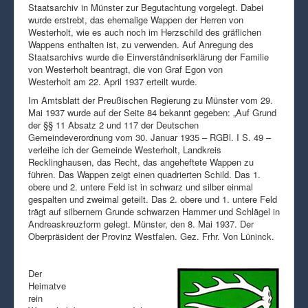
Staatsarchiv in Münster zur Begutachtung vorgelegt. Dabei
wurde erstrebt, das ehemalige Wappen der Herren von
Westerholt, wie es auch noch im Herzschild des gräflichen
Wappens enthalten ist, zu verwenden. Auf Anregung des
Staatsarchivs wurde die Einverständniserklärung der Familie
von Westerholt beantragt, die von Graf Egon von
Westerholt am 22. April 1937 erteilt wurde.
Im Amtsblatt der Preußischen Regierung zu Münster vom 29.
Mai 1937 wurde auf der Seite 84 bekannt gegeben: „Auf Grund
der §§ 11 Absatz 2 und 117 der Deutschen
Gemeindeverordnung vom 30. Januar 1935 – RGBl. I S. 49 –
verleihe ich der Gemeinde Westerholt, Landkreis
Recklinghausen, das Recht, das angeheftete Wappen zu
führen. Das Wappen zeigt einen quadrierten Schild. Das 1.
obere und 2. untere Feld ist in schwarz und silber einmal
gespalten und zweimal geteilt. Das 2. obere und 1. untere Feld
trägt auf silbernem Grunde schwarzen Hammer und Schlägel in
Andreaskreuzform gelegt. Münster, den 8. Mai 1937. Der
Oberpräsident der Provinz Westfalen. Gez. Frhr. Von Lüninck.
Der
Heimatve
rein