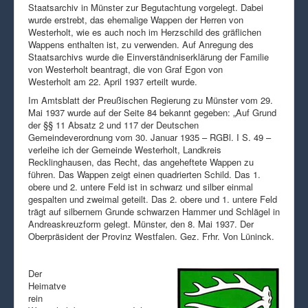
Staatsarchiv in Münster zur Begutachtung vorgelegt. Dabei
wurde erstrebt, das ehemalige Wappen der Herren von
Westerholt, wie es auch noch im Herzschild des gräflichen
Wappens enthalten ist, zu verwenden. Auf Anregung des
Staatsarchivs wurde die Einverständniserklärung der Familie
von Westerholt beantragt, die von Graf Egon von
Westerholt am 22. April 1937 erteilt wurde.
Im Amtsblatt der Preußischen Regierung zu Münster vom 29.
Mai 1937 wurde auf der Seite 84 bekannt gegeben: „Auf Grund
der §§ 11 Absatz 2 und 117 der Deutschen
Gemeindeverordnung vom 30. Januar 1935 – RGBl. I S. 49 –
verleihe ich der Gemeinde Westerholt, Landkreis
Recklinghausen, das Recht, das angeheftete Wappen zu
führen. Das Wappen zeigt einen quadrierten Schild. Das 1.
obere und 2. untere Feld ist in schwarz und silber einmal
gespalten und zweimal geteilt. Das 2. obere und 1. untere Feld
trägt auf silbernem Grunde schwarzen Hammer und Schlägel in
Andreaskreuzform gelegt. Münster, den 8. Mai 1937. Der
Oberpräsident der Provinz Westfalen. Gez. Frhr. Von Lüninck.
Der
Heimatve
rein