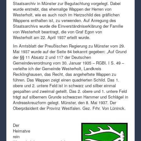
Staatsarchiv in Münster zur Begutachtung vorgelegt. Dabei
wurde erstrebt, das ehemalige Wappen der Herren von
Westerholt, wie es auch noch im Herzschild des gräflichen
Wappens enthalten ist, zu verwenden. Auf Anregung des
Staatsarchivs wurde die Einverständniserklärung der Familie
von Westerholt beantragt, die von Graf Egon von
Westerholt am 22. April 1937 erteilt wurde.
Im Amtsblatt der Preußischen Regierung zu Münster vom 29.
Mai 1937 wurde auf der Seite 84 bekannt gegeben: „Auf Grund
der §§ 11 Absatz 2 und 117 der Deutschen
Gemeindeverordnung vom 30. Januar 1935 – RGBl. I S. 49 –
verleihe ich der Gemeinde Westerholt, Landkreis
Recklinghausen, das Recht, das angeheftete Wappen zu
führen. Das Wappen zeigt einen quadrierten Schild. Das 1.
obere und 2. untere Feld ist in schwarz und silber einmal
gespalten und zweimal geteilt. Das 2. obere und 1. untere Feld
trägt auf silbernem Grunde schwarzen Hammer und Schlägel in
Andreaskreuzform gelegt. Münster, den 8. Mai 1937. Der
Oberpräsident der Provinz Westfalen. Gez. Frhr. Von Lüninck.
Der
Heimatve
rein