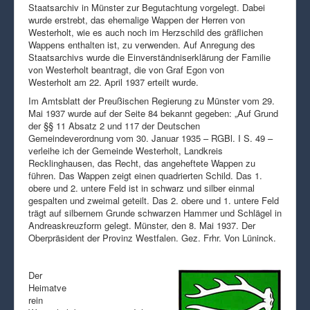
Staatsarchiv in Münster zur Begutachtung vorgelegt. Dabei
wurde erstrebt, das ehemalige Wappen der Herren von
Westerholt, wie es auch noch im Herzschild des gräflichen
Wappens enthalten ist, zu verwenden. Auf Anregung des
Staatsarchivs wurde die Einverständniserklärung der Familie
von Westerholt beantragt, die von Graf Egon von
Westerholt am 22. April 1937 erteilt wurde.
Im Amtsblatt der Preußischen Regierung zu Münster vom 29.
Mai 1937 wurde auf der Seite 84 bekannt gegeben: „Auf Grund
der §§ 11 Absatz 2 und 117 der Deutschen
Gemeindeverordnung vom 30. Januar 1935 – RGBl. I S. 49 –
verleihe ich der Gemeinde Westerholt, Landkreis
Recklinghausen, das Recht, das angeheftete Wappen zu
führen. Das Wappen zeigt einen quadrierten Schild. Das 1.
obere und 2. untere Feld ist in schwarz und silber einmal
gespalten und zweimal geteilt. Das 2. obere und 1. untere Feld
trägt auf silbernem Grunde schwarzen Hammer und Schlägel in
Andreaskreuzform gelegt. Münster, den 8. Mai 1937. Der
Oberpräsident der Provinz Westfalen. Gez. Frhr. Von Lüninck.
Der
Heimatve
rein