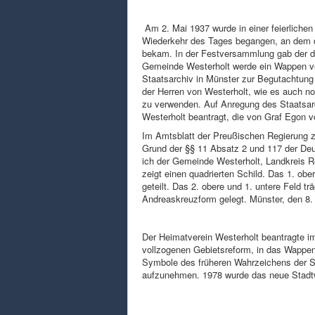
Am 2. Mai 1937 wurde in einer feierliche
Wiederkehr des Tages begangen, an dem de
bekam. In der Festversammlung gab der 
Gemeinde Westerholt werde ein Wappen v
Staatsarchiv in Münster zur Begutachtung
der Herren von Westerholt, wie es auch no
zu verwenden. Auf Anregung des Staatsarc
Westerholt beantragt, die von Graf Egon vo
Im Amtsblatt der Preußischen Regierung z
Grund der §§ 11 Absatz 2 und 117 der De
ich der Gemeinde Westerholt, Landkreis 
zeigt einen quadrierten Schild. Das 1. obe
geteilt. Das 2. obere und 1. untere Feld 
Andreaskreuzform gelegt. Münster, den 8. 
Der Heimatverein Westerholt beantragte i
vollzogenen Gebietsreform, in das Wappen
Symbole des früheren Wahrzeichens der S
aufzunehmen. 1978 wurde das neue Stadtw