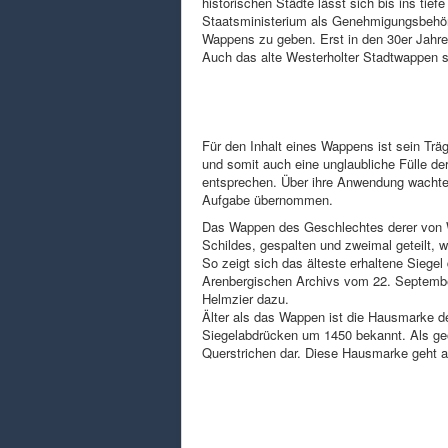
historischen Städte lässt sich bis ins tie
Staatsministerium als Genehmigungsbehö
Wappens zu geben. Erst in den 30er Jahr
Auch das alte Westerholter Stadtwappen s
Für den Inhalt eines Wappens ist sein Trä
und somit auch eine unglaubliche Fülle d
entsprechen. Über ihre Anwendung wachte 
Aufgabe übernommen.
Das Wappen des Geschlechtes derer von W
Schildes, gespalten und zweimal geteilt, 
So zeigt sich das älteste erhaltene Siege
Arenbergischen Archivs vom 22. Septembe
Helmzier dazu.
Älter als das Wappen ist die Hausmarke de
Siegelabdrücken um 1450 bekannt. Als geom
Querstrichen dar. Diese Hausmarke geht al