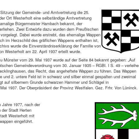
n Sitzung der Gemeinde- und Amtvertretung die 25.
r Ort Westerholt eine selbständige Amtvertretung
damalige Bürgermeister Hambach bekannt, der
erliehen. Zwei Entwürfe dazu wurden dem Preußischen
 vorgelegt. Dabei wurde erstrebt, das ehemalige Wappen
ch im Herzschild des gräflichen Wappens enthalten ist,
hivs wurde die Einverständniserklärung der Familie von
n Westerholt am 22. April 1937 erteilt wurde.
u Münster vom 29. Mai 1937 wurde auf der Seite 84 bekannt gegeben: „Auf
utschen Gemeindeverordnung vom 30. Januar 1935 – RGBl. I S. 49 – verleihe
Recklinghausen, das Recht, das angeheftete Wappen zu führen. Das Wappen
re und 2. untere Feld ist in schwarz und silber einmal gespalten und zweimal
trägt auf silbernem Grunde schwarzen Hammer und Schlägel in
Mai 1937. Der Oberpräsident der Provinz Westfalen. Gez. Frhr. Von Lüninck.
m Jahre 1977, nach der
 der Stadt Herten
tadt Westerholt mit
appen eingeführt.