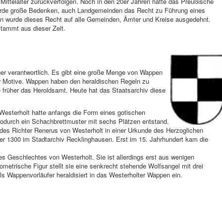
fe Mittelalter zurückverfolgen. Noch in den 20er Jahren hatte das Preußische
rde große Bedenken, auch Landgemeinden das Recht zu Führung eines
en wurde dieses Recht auf alle Gemeinden, Ämter und Kreise ausgedehnt.
tammt aus dieser Zeit.
ger verantwortlich. Es gibt eine große Menge von Wappen
er Motive. Wappen haben den heraldischen Regeln zu
früher das Heroldsamt. Heute hat das Staatsarchiv diese
esterholt hatte anfangs die Form eines gotischen
wodurch ein Schachbrettmuster mit sechs Plätzen entstand.
l des Richter Renerus von Westerholt in einer Urkunde des Herzoglichen
r 1300 im Stadtarchiv Recklinghausen. Erst im 15. Jahrhundert kam die
s Geschlechtes von Westerholt. Sie ist allerdings erst aus wenigen
etrische Figur stellt sie eine senkrecht stehende Wolfsangel mit drei
s Wappenvorläufer heraldisiert in das Westerholter Wappen ein.