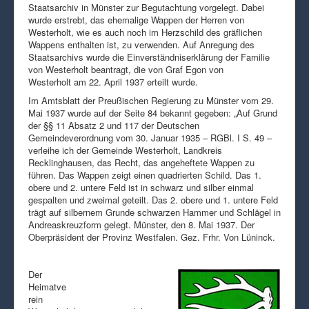
Staatsarchiv in Münster zur Begutachtung vorgelegt. Dabei
wurde erstrebt, das ehemalige Wappen der Herren von
Westerholt, wie es auch noch im Herzschild des gräflichen
Wappens enthalten ist, zu verwenden. Auf Anregung des
Staatsarchivs wurde die Einverständniserklärung der Familie
von Westerholt beantragt, die von Graf Egon von
Westerholt am 22. April 1937 erteilt wurde.
Im Amtsblatt der Preußischen Regierung zu Münster vom 29.
Mai 1937 wurde auf der Seite 84 bekannt gegeben: „Auf Grund
der §§ 11 Absatz 2 und 117 der Deutschen
Gemeindeverordnung vom 30. Januar 1935 – RGBl. I S. 49 –
verleihe ich der Gemeinde Westerholt, Landkreis
Recklinghausen, das Recht, das angeheftete Wappen zu
führen. Das Wappen zeigt einen quadrierten Schild. Das 1.
obere und 2. untere Feld ist in schwarz und silber einmal
gespalten und zweimal geteilt. Das 2. obere und 1. untere Feld
trägt auf silbernem Grunde schwarzen Hammer und Schlägel in
Andreaskreuzform gelegt. Münster, den 8. Mai 1937. Der
Oberpräsident der Provinz Westfalen. Gez. Frhr. Von Lüninck.
Der
Heimatve
rein