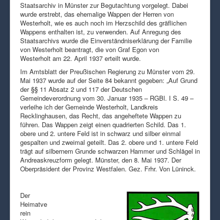
Staatsarchiv in Münster zur Begutachtung vorgelegt. Dabei
wurde erstrebt, das ehemalige Wappen der Herren von
Westerholt, wie es auch noch im Herzschild des gräflichen
Wappens enthalten ist, zu verwenden. Auf Anregung des
Staatsarchivs wurde die Einverständniserklärung der Familie
von Westerholt beantragt, die von Graf Egon von
Westerholt am 22. April 1937 erteilt wurde.
Im Amtsblatt der Preußischen Regierung zu Münster vom 29.
Mai 1937 wurde auf der Seite 84 bekannt gegeben: „Auf Grund
der §§ 11 Absatz 2 und 117 der Deutschen
Gemeindeverordnung vom 30. Januar 1935 – RGBl. I S. 49 –
verleihe ich der Gemeinde Westerholt, Landkreis
Recklinghausen, das Recht, das angeheftete Wappen zu
führen. Das Wappen zeigt einen quadrierten Schild. Das 1.
obere und 2. untere Feld ist in schwarz und silber einmal
gespalten und zweimal geteilt. Das 2. obere und 1. untere Feld
trägt auf silbernem Grunde schwarzen Hammer und Schlägel in
Andreaskreuzform gelegt. Münster, den 8. Mai 1937. Der
Oberpräsident der Provinz Westfalen. Gez. Frhr. Von Lüninck.
Der
Heimatve
rein