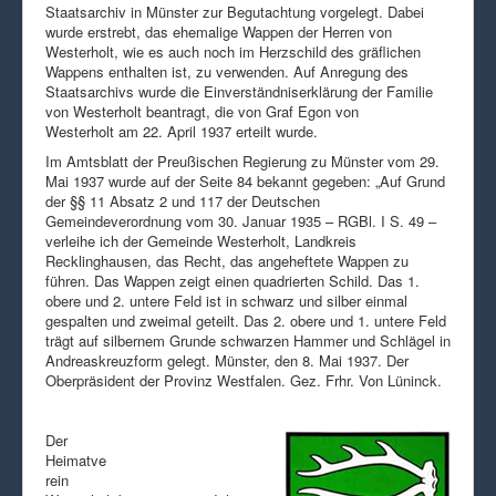
Staatsarchiv in Münster zur Begutachtung vorgelegt. Dabei
wurde erstrebt, das ehemalige Wappen der Herren von
Westerholt, wie es auch noch im Herzschild des gräflichen
Wappens enthalten ist, zu verwenden. Auf Anregung des
Staatsarchivs wurde die Einverständniserklärung der Familie
von Westerholt beantragt, die von Graf Egon von
Westerholt am 22. April 1937 erteilt wurde.
Im Amtsblatt der Preußischen Regierung zu Münster vom 29.
Mai 1937 wurde auf der Seite 84 bekannt gegeben: „Auf Grund
der §§ 11 Absatz 2 und 117 der Deutschen
Gemeindeverordnung vom 30. Januar 1935 – RGBl. I S. 49 –
verleihe ich der Gemeinde Westerholt, Landkreis
Recklinghausen, das Recht, das angeheftete Wappen zu
führen. Das Wappen zeigt einen quadrierten Schild. Das 1.
obere und 2. untere Feld ist in schwarz und silber einmal
gespalten und zweimal geteilt. Das 2. obere und 1. untere Feld
trägt auf silbernem Grunde schwarzen Hammer und Schlägel in
Andreaskreuzform gelegt. Münster, den 8. Mai 1937. Der
Oberpräsident der Provinz Westfalen. Gez. Frhr. Von Lüninck.
Der
Heimatve
rein