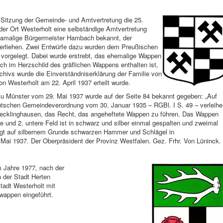
n Sitzung der Gemeinde- und Amtvertretung die 25.
r Ort Westerholt eine selbständige Amtvertretung
damalige Bürgermeister Hambach bekannt, der
erliehen. Zwei Entwürfe dazu wurden dem Preußischen
 vorgelegt. Dabei wurde erstrebt, das ehemalige Wappen
ch im Herzschild des gräflichen Wappens enthalten ist,
hivs wurde die Einverständniserklärung der Familie von
n Westerholt am 22. April 1937 erteilt wurde.
u Münster vom 29. Mai 1937 wurde auf der Seite 84 bekannt gegeben: „Auf
utschen Gemeindeverordnung vom 30. Januar 1935 – RGBl. I S. 49 – verleihe
Recklinghausen, das Recht, das angeheftete Wappen zu führen. Das Wappen
re und 2. untere Feld ist in schwarz und silber einmal gespalten und zweimal
trägt auf silbernem Grunde schwarzen Hammer und Schlägel in
Mai 1937. Der Oberpräsident der Provinz Westfalen. Gez. Frhr. Von Lüninck.
m Jahre 1977, nach der
 der Stadt Herten
tadt Westerholt mit
appen eingeführt.