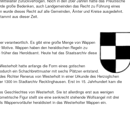
fe Mittelalter zurückverfolgen. Noch in den 20er Jahren hatte das Preußische
rde große Bedenken, auch Landgemeinden das Recht zu Führung eines
en wurde dieses Recht auf alle Gemeinden, Ämter und Kreise ausgedehnt.
tammt aus dieser Zeit.
ger verantwortlich. Es gibt eine große Menge von Wappen
er Motive. Wappen haben den heraldischen Regeln zu
früher das Heroldsamt. Heute hat das Staatsarchiv diese
esterholt hatte anfangs die Form eines gotischen
wodurch ein Schachbrettmuster mit sechs Plätzen entstand.
l des Richter Renerus von Westerholt in einer Urkunde des Herzoglichen
r 1300 im Stadtarchiv Recklinghausen. Erst im 15. Jahrhundert kam die
s Geschlechtes von Westerholt. Sie ist allerdings erst aus wenigen
etrische Figur stellt sie eine senkrecht stehende Wolfsangel mit drei
s Wappenvorläufer heraldisiert in das Westerholter Wappen ein.