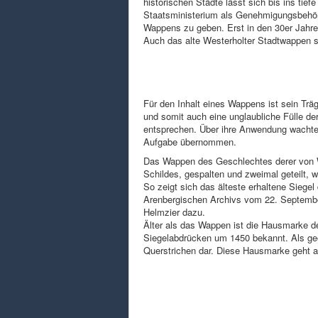
historischen Städte lässt sich bis ins tie
Staatsministerium als Genehmigungsbehö
Wappens zu geben. Erst in den 30er Jahr
Auch das alte Westerholter Stadtwappen s
Für den Inhalt eines Wappens ist sein Trä
und somit auch eine unglaubliche Fülle d
entsprechen. Über ihre Anwendung wachte 
Aufgabe übernommen.
Das Wappen des Geschlechtes derer von W
Schildes, gespalten und zweimal geteilt, 
So zeigt sich das älteste erhaltene Siege
Arenbergischen Archivs vom 22. Septembe
Helmzier dazu.
Älter als das Wappen ist die Hausmarke de
Siegelabdrücken um 1450 bekannt. Als geom
Querstrichen dar. Diese Hausmarke geht al