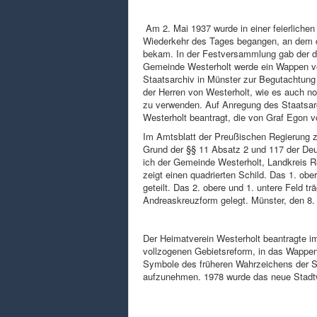
Am 2. Mai 1937 wurde in einer feierliche
Wiederkehr des Tages begangen, an dem de
bekam. In der Festversammlung gab der 
Gemeinde Westerholt werde ein Wappen v
Staatsarchiv in Münster zur Begutachtung
der Herren von Westerholt, wie es auch no
zu verwenden. Auf Anregung des Staatsarc
Westerholt beantragt, die von Graf Egon vo
Im Amtsblatt der Preußischen Regierung z
Grund der §§ 11 Absatz 2 und 117 der De
ich der Gemeinde Westerholt, Landkreis 
zeigt einen quadrierten Schild. Das 1. obe
geteilt. Das 2. obere und 1. untere Feld 
Andreaskreuzform gelegt. Münster, den 8. 
Der Heimatverein Westerholt beantragte i
vollzogenen Gebietsreform, in das Wappen
Symbole des früheren Wahrzeichens der S
aufzunehmen. 1978 wurde das neue Stadtw