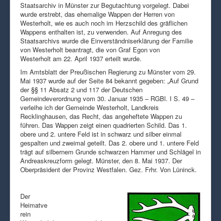
Staatsarchiv in Münster zur Begutachtung vorgelegt. Dabei
wurde erstrebt, das ehemalige Wappen der Herren von
Westerholt, wie es auch noch im Herzschild des gräflichen
Wappens enthalten ist, zu verwenden. Auf Anregung des
Staatsarchivs wurde die Einverständniserklärung der Familie
von Westerholt beantragt, die von Graf Egon von
Westerholt am 22. April 1937 erteilt wurde.
Im Amtsblatt der Preußischen Regierung zu Münster vom 29.
Mai 1937 wurde auf der Seite 84 bekannt gegeben: „Auf Grund
der §§ 11 Absatz 2 und 117 der Deutschen
Gemeindeverordnung vom 30. Januar 1935 – RGBl. I S. 49 –
verleihe ich der Gemeinde Westerholt, Landkreis
Recklinghausen, das Recht, das angeheftete Wappen zu
führen. Das Wappen zeigt einen quadrierten Schild. Das 1.
obere und 2. untere Feld ist in schwarz und silber einmal
gespalten und zweimal geteilt. Das 2. obere und 1. untere Feld
trägt auf silbernem Grunde schwarzen Hammer und Schlägel in
Andreaskreuzform gelegt. Münster, den 8. Mai 1937. Der
Oberpräsident der Provinz Westfalen. Gez. Frhr. Von Lüninck.
Der
Heimatve
rein