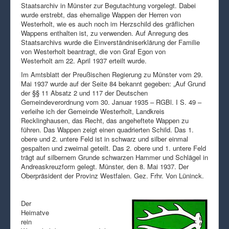
Staatsarchiv in Münster zur Begutachtung vorgelegt. Dabei
wurde erstrebt, das ehemalige Wappen der Herren von
Westerholt, wie es auch noch im Herzschild des gräflichen
Wappens enthalten ist, zu verwenden. Auf Anregung des
Staatsarchivs wurde die Einverständniserklärung der Familie
von Westerholt beantragt, die von Graf Egon von
Westerholt am 22. April 1937 erteilt wurde.
Im Amtsblatt der Preußischen Regierung zu Münster vom 29.
Mai 1937 wurde auf der Seite 84 bekannt gegeben: „Auf Grund
der §§ 11 Absatz 2 und 117 der Deutschen
Gemeindeverordnung vom 30. Januar 1935 – RGBl. I S. 49 –
verleihe ich der Gemeinde Westerholt, Landkreis
Recklinghausen, das Recht, das angeheftete Wappen zu
führen. Das Wappen zeigt einen quadrierten Schild. Das 1.
obere und 2. untere Feld ist in schwarz und silber einmal
gespalten und zweimal geteilt. Das 2. obere und 1. untere Feld
trägt auf silbernem Grunde schwarzen Hammer und Schlägel in
Andreaskreuzform gelegt. Münster, den 8. Mai 1937. Der
Oberpräsident der Provinz Westfalen. Gez. Frhr. Von Lüninck.
Der
Heimatve
rein